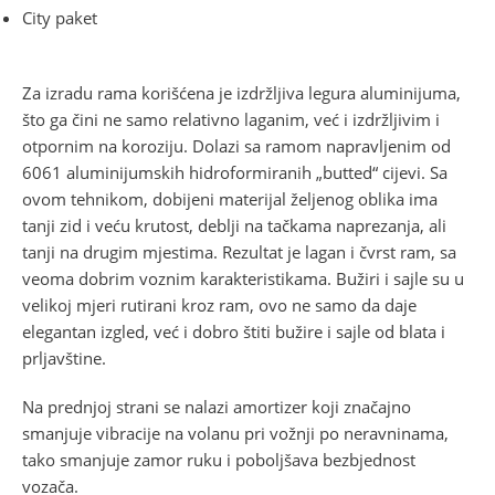
City paket
Za izradu rama korišćena je izdržljiva legura aluminijuma,
što ga čini ne samo relativno laganim, već i izdržljivim i
otpornim na koroziju. Dolazi sa ramom napravljenim od
6061 aluminijumskih hidroformiranih „butted“ cijevi. Sa
ovom tehnikom, dobijeni materijal željenog oblika ima
tanji zid i veću krutost, deblji na tačkama naprezanja, ali
tanji na drugim mjestima. Rezultat je lagan i čvrst ram, sa
veoma dobrim voznim karakteristikama. Bužiri i sajle su u
velikoj mjeri rutirani kroz ram, ovo ne samo da daje
elegantan izgled, već i dobro štiti bužire i sajle od blata i
prljavštine.
Na prednjoj strani se nalazi amortizer koji značajno
smanjuje vibracije na volanu pri vožnji po neravninama,
tako smanjuje zamor ruku i poboljšava bezbjednost
vozača.