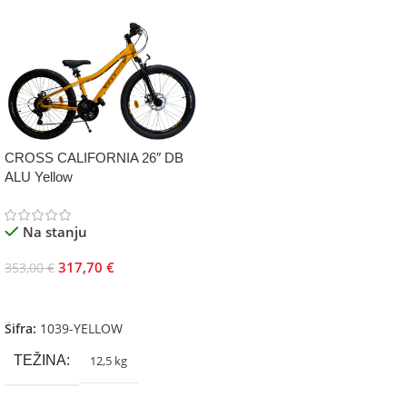
CROSS CALIFORNIA 26″ DB
ALU Yellow
Na stanju
317,70
€
353,00
€
Dodaj U Korpu
Šifra:
1039-YELLOW
TEŽINA
12,5 kg