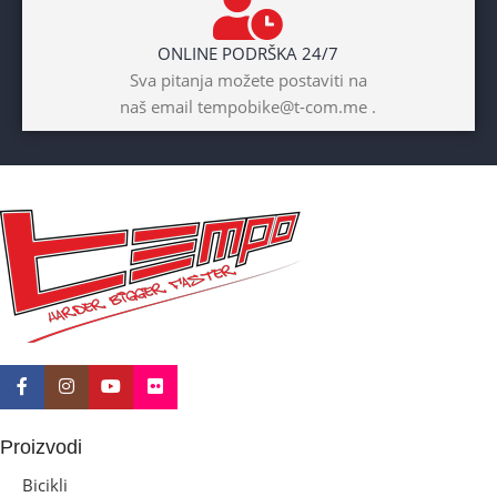
ONLINE PODRŠKA 24/7
BICIKLI-UZRAST
Sva pitanja možete postaviti na
DJETETA
naš email tempobike@t-com.me .
10+god
BICIKLI-KOČNICE
Disk mehanički
Proizvodi
Bicikli