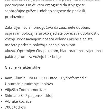
područjima. On će vam omogućiti da izbjegnete
saobraćajne gužve i udobno stignete do posla ili
prodavnice.
Zakrivljeni volan omogućava da zauzmete udoban,
uspravan položaj, a široko sjedište povećava udobnost u
vožnji. Podešavanjem nosača volana i visine sjedišta,
možete podesiti položaj sjedenja po svom
ukusu. Opremljen City paketom, blatobranima, svijetlima i
paktregerom, za vožnju bez brige.
Glavne karakteristike
Ram Aluminijum 6061 / Butted / Hydroformed /
Unutrašnje rutiranje kablova
Viljuška Zoom amortizer
Shimano 3×7 pogonski sklop
V-brake kočnice
700c točkovi