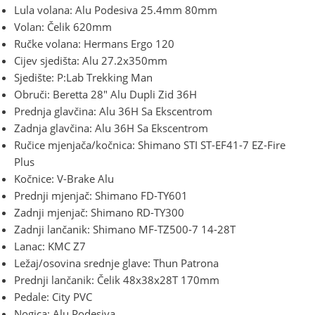
Lula volana: Alu Podesiva 25.4mm 80mm
Volan: Čelik 620mm
Ručke volana: Hermans Ergo 120
Cijev sjedišta: Alu 27.2x350mm
Sjedište: P:Lab Trekking Man
Obruči: Beretta 28″ Alu Dupli Zid 36H
Prednja glavčina: Alu 36H Sa Ekscentrom
Zadnja glavčina: Alu 36H Sa Ekscentrom
Ručice mjenjača/kočnica: Shimano STI ST-EF41-7 EZ-Fire
Plus
Kočnice: V-Brake Alu
Prednji mjenjač: Shimano FD-TY601
Zadnji mjenjač: Shimano RD-TY300
Zadnji lančanik: Shimano MF-TZ500-7 14-28T
Lanac: KMC Z7
Ležaj/osovina srednje glave: Thun Patrona
Prednji lančanik: Čelik 48x38x28T 170mm
Pedale: City PVC
Nogica: Alu Podesiva