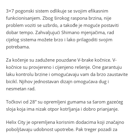
3×7 pogonski sistem odlikuje se svojim efikasnim
funkcionisanjem. Zbog širokog raspona brzina, nije
problem voziti se uzbrdo, a takođe je moguće postaviti
dobar tempo. Zahvaljujući Shimano mjenjačima, rad
cijelog sistema možete brzo i lako prilagoditi svojim
potrebama.
Za kočenje su zadužene pouzdane V-brake kočnice. V-
kočnice su provjereno i cijenjeno rešenje. One garantuju
laku kontrolu brzine i omogućavaju vam da brzo zaustavite
bicikl. Njihov jednostavan dizajn omogućava dug i
nesmetan rad.
Točkovi od 28” su opremljeni gumama sa šarom gazećeg
sloja koja ima nizak otpor kotrljanja i dobro prianjanje.
Helix City je opremljena korisnim dodacima koji značajno
poboljšavaju udobnost upotrebe. Pak treger pozadi za