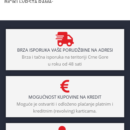
BICIKLI-VRSTA RAMA
Aluminium
BRAND
Cross
BRZA ISPORUKA VAŠE PORUDŽBINE NA ADRESI
POL
Brza i tačna isporuka na teritoriji Crne Gore
u roku od 48 sati
Dječaci
,
Djevojčice
,
Unisex
DIAMETAR TOČKA
26″
MOGUĆNOST KUPOVINE NA KREDIT
BICIKLI-TIP RAMA
Moguće je ostvariti i odloženo plaćanje platnim i
kreditnim (revolving) karticama.
Prednji amotrizer
BOJA
Žuta