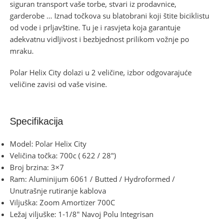
siguran transport vaše torbe, stvari iz prodavnice,
garderobe … Iznad točkova su blatobrani koji štite biciklistu
od vode i prljavštine. Tu je i rasvjeta koja garantuje
adekvatnu vidljivost i bezbjednost prilikom vožnje po
mraku.
Polar Helix City dolazi u 2 veličine, izbor odgovarajuće
veličine zavisi od vaše visine.
Specifikacija
Model: Polar Helix City
Veličina točka: 700c ( 622 / 28″)
Broj brzina: 3×7
Ram: Aluminijum 6061 / Butted / Hydroformed /
Unutrašnje rutiranje kablova
Viljuška: Zoom Amortizer 700C
Ležaj viljuške: 1-1/8″ Navoj Polu Integrisan