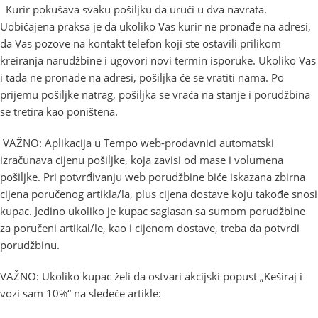
Kurir pokušava svaku pošiljku da uruči u dva navrata.
Uobičajena praksa je da ukoliko Vas kurir ne pronađe na adresi,
da Vas pozove na kontakt telefon koji ste ostavili prilikom
kreiranja narudžbine i ugovori novi termin isporuke. Ukoliko Vas
i tada ne pronađe na adresi, pošiljka će se vratiti nama. Po
prijemu pošiljke natrag, pošiljka se vraća na stanje i porudžbina
se tretira kao poništena.
VAŽNO: Aplikacija u Tempo web-prodavnici automatski
izračunava cijenu pošiljke, koja zavisi od mase i volumena
pošiljke. Pri potvrđivanju web porudžbine biće iskazana zbirna
cijena poručenog artikla/la, plus cijena dostave koju takođe snosi
kupac. Jedino ukoliko je kupac saglasan sa sumom porudžbine
za poručeni artikal/le, kao i cijenom dostave, treba da potvrdi
porudžbinu.
VAŽNO: Ukoliko kupac želi da ostvari akcijski popust „Keširaj i
vozi sam 10%“ na sledeće artikle: