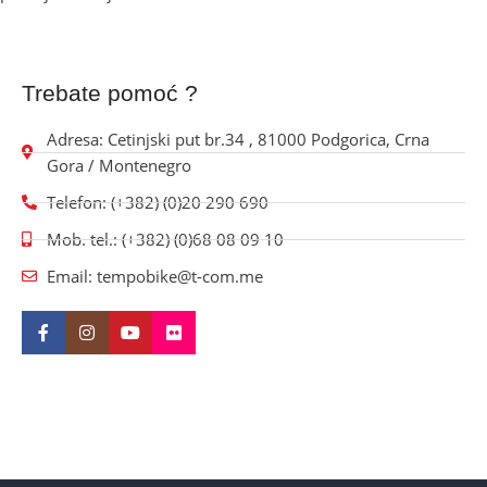
Trebate pomoć ?
Adresa: Cetinjski put br.34 , 81000 Podgorica, Crna
Gora / Montenegro
Telefon: (+382) (0)20 290 690
Mob. tel.: (+382) (0)68 08 09 10
Email: tempobike@t-com.me