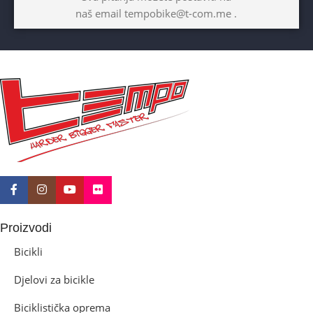
naš email tempobike@t-com.me .
Proizvodi
Bicikli
Djelovi za bicikle
Biciklistička oprema