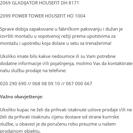
2069 GLADIJATOR HOUSEFIT DH 8171
2099 POWER TOWER HOUSEFIT HO 1004
Sprave dobija zapakovane u fabričkom pakovanju i dužan je
izvršiti montažu u sopstvenoj režiji prema uputstvima za
montažu i upotrebu koja dolaze u setu sa trenažerima!
Ukoliko imate bilo kakve nedoumice ili su Vam potrebne
dodatne informacije i/ili pojašnjenja, molimo Vas da kontaktirate
našu službu prodaje na telefone:
020 290 690 // 068 08 09 10 // 067 000 667
Važno obavještenje:
Ukoliko kupac ne želi da prihvati istaknute uslove prodaje i/ili ne
želi da prihvati istaknutu cijenu dostave od strane kurirske
službe, u obavezi je da poručenu robu preuzme u našem
prodajnom objektu.