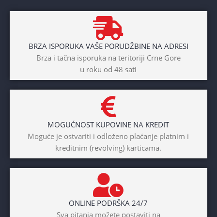
BRZA ISPORUKA VAŠE PORUDŽBINE NA ADRESI
Brza i tačna isporuka na teritoriji Crne Gore
u roku od 48 sati
MOGUĆNOST KUPOVINE NA KREDIT
Moguće je ostvariti i odloženo plaćanje platnim i
kreditnim (revolving) karticama.
ONLINE PODRŠKA 24/7
Sva pitanja možete postaviti na