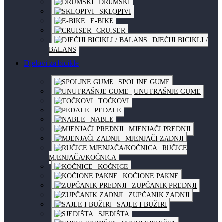
DRUMSKI
SKLOPIVI
E-BIKE
CRUISER
DJEČIJI BICIKLI /
BALANS
Djelovi za bicikle
SPOLJNE GUME
UNUTRAŠNJE GUME
TOČKOVI
PEDALE
NABLE
MJENJAČI PREDNJI
MJENJAČI ZADNJI
RUČICE
MJENJAČA/KOČNICA
KOČNICE
KOČIONE PAKNE
ZUPČANIK PREDNJI
ZUPČANIK ZADNJI
SAJLE I BUŽIRI
SJEDIŠTA