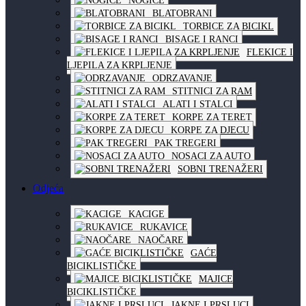
NOGICE
BLATOBRANI
TORBICE ZA BICIKL
BISAGE I RANCI
FLEKICE I
LJEPILA ZA KRPLJENJE
ODRZAVANJE
STITNICI ZA RAM
ALATI I STALCI
KORPE ZA TERET
KORPE ZA DJECU
PAK TREGERI
NOSACI ZA AUTO
SOBNI TRENAŽERI
Odjeća
KACIGE
RUKAVICE
NAOČARE
GAĆE
BICIKLISTIČKE
MAJICE
BICIKLISTIČKE
JAKNE I PRSLUCI