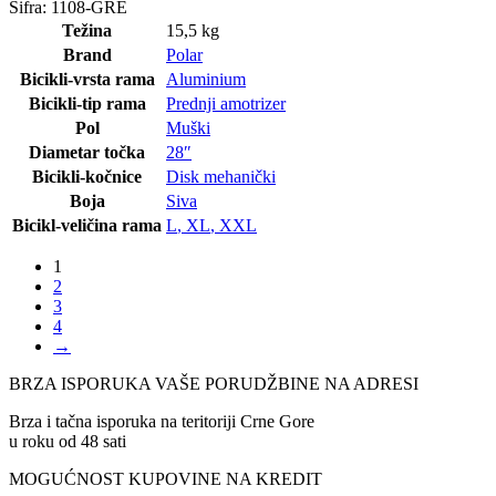
Šifra:
1108-GRE
Težina
15,5 kg
Brand
Polar
Bicikli-vrsta rama
Aluminium
Bicikli-tip rama
Prednji amotrizer
Pol
Muški
Diametar točka
28″
Bicikli-kočnice
Disk mehanički
Boja
Siva
Bicikl-veličina rama
L
,
XL
,
XXL
1
2
3
4
→
BRZA ISPORUKA VAŠE PORUDŽBINE NA ADRESI
Brza i tačna isporuka na teritoriji Crne Gore
u roku od 48 sati
MOGUĆNOST KUPOVINE NA KREDIT