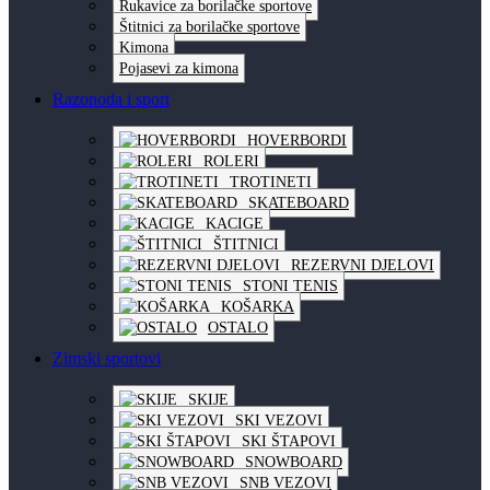
Rukavice za borilačke sportove
Štitnici za borilačke sportove
Kimona
Pojasevi za kimona
Razonoda i sport
HOVERBORDI
ROLERI
TROTINETI
SKATEBOARD
KACIGE
ŠTITNICI
REZERVNI DJELOVI
STONI TENIS
KOŠARKA
OSTALO
Zimski sportovi
SKIJE
SKI VEZOVI
SKI ŠTAPOVI
SNOWBOARD
SNB VEZOVI