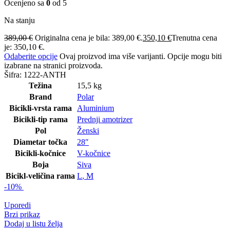
Ocenjeno sa
0
od 5
Na stanju
389,00
€
Originalna cena je bila: 389,00 €.
350,10
€
Trenutna cena
je: 350,10 €.
Odaberite opcije
Ovaj proizvod ima više varijanti. Opcije mogu biti
izabrane na stranici proizvoda.
Šifra:
1222-ANTH
Težina
15,5 kg
Brand
Polar
Bicikli-vrsta rama
Aluminium
Bicikli-tip rama
Prednji amotrizer
Pol
Ženski
Diametar točka
28″
Bicikli-kočnice
V-kočnice
Boja
Siva
Bicikl-veličina rama
L
,
M
-10%
Uporedi
Brzi prikaz
Dodaj u listu želja