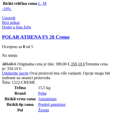
Bicikl-veličina rama
L
,
M
-10%
Uporedi
Brzi prikaz
Dodaj u listu želja
POLAR ATHENA FS 28 Creme
Ocenjeno sa
0
od 5
Na stanju
389,00
€
Originalna cena je bila: 389,00 €.
350,10
€
Trenutna cena
je: 350,10 €.
Odaberite opcije
Ovaj proizvod ima više varijanti. Opcije mogu biti
izabrane na stranici proizvoda.
Šifra:
1222-CREME
Težina
15,5 kg
Brand
Polar
Bicikli-vrsta rama
Aluminium
Bicikli-tip rama
Prednji amotrizer
Pol
Ženski