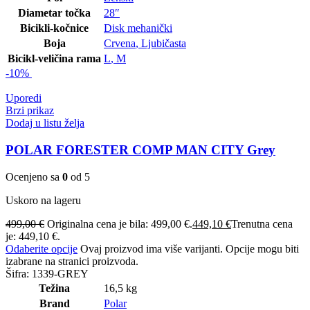
Diametar točka
28″
Bicikli-kočnice
Disk mehanički
Boja
Crvena
,
Ljubičasta
Bicikl-veličina rama
L
,
M
-10%
Uporedi
Brzi prikaz
Dodaj u listu želja
POLAR FORESTER COMP MAN CITY Grey
Ocenjeno sa
0
od 5
Uskoro na lageru
499,00
€
Originalna cena je bila: 499,00 €.
449,10
€
Trenutna cena
je: 449,10 €.
Odaberite opcije
Ovaj proizvod ima više varijanti. Opcije mogu biti
izabrane na stranici proizvoda.
Šifra:
1339-GREY
Težina
16,5 kg
Brand
Polar