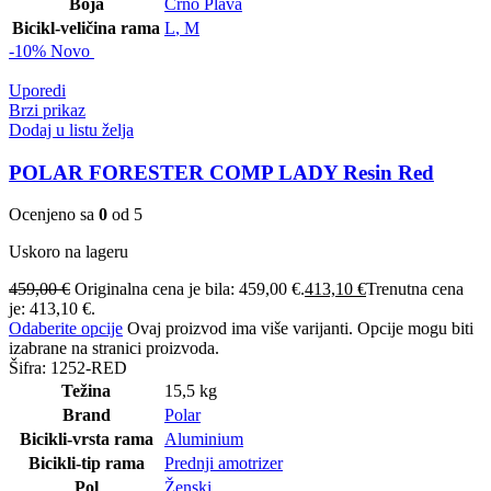
Boja
Crno Plava
Bicikl-veličina rama
L
,
M
-10%
Novo
Uporedi
Brzi prikaz
Dodaj u listu želja
POLAR FORESTER COMP LADY Resin Red
Ocenjeno sa
0
od 5
Uskoro na lageru
459,00
€
Originalna cena je bila: 459,00 €.
413,10
€
Trenutna cena
je: 413,10 €.
Odaberite opcije
Ovaj proizvod ima više varijanti. Opcije mogu biti
izabrane na stranici proizvoda.
Šifra:
1252-RED
Težina
15,5 kg
Brand
Polar
Bicikli-vrsta rama
Aluminium
Bicikli-tip rama
Prednji amotrizer
Pol
Ženski