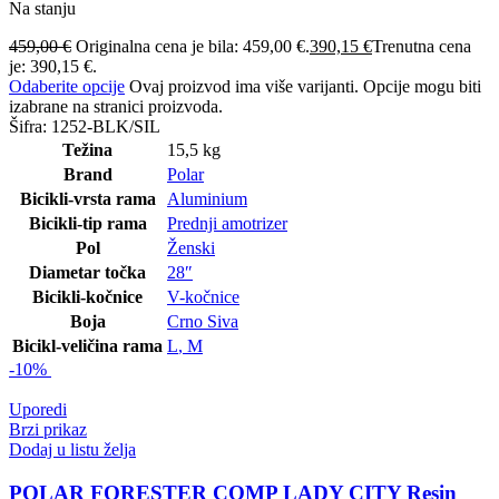
Na stanju
459,00
€
Originalna cena je bila: 459,00 €.
390,15
€
Trenutna cena
je: 390,15 €.
Odaberite opcije
Ovaj proizvod ima više varijanti. Opcije mogu biti
izabrane na stranici proizvoda.
Šifra:
1252-BLK/SIL
Težina
15,5 kg
Brand
Polar
Bicikli-vrsta rama
Aluminium
Bicikli-tip rama
Prednji amotrizer
Pol
Ženski
Diametar točka
28″
Bicikli-kočnice
V-kočnice
Boja
Crno Siva
Bicikl-veličina rama
L
,
M
-10%
Uporedi
Brzi prikaz
Dodaj u listu želja
POLAR FORESTER COMP LADY CITY Resin