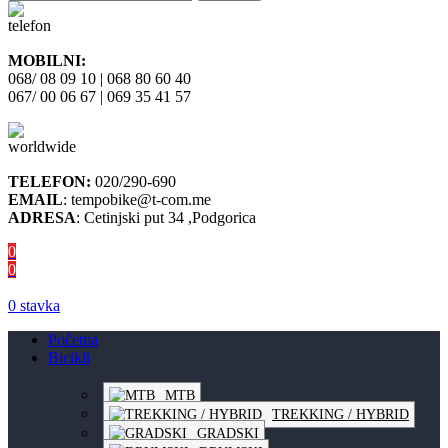
MOBILNI:
068/ 08 09 10 | 068 80 60 40
067/ 00 06 67 | 069 35 41 57
TELEFON:
020/290-690
EMAIL
: tempobike@t-com.me
ADRESA
: Cetinjski put 34 ,Podgorica
0
0
0
stavka
Početna
Bicikli
MTB
TREKKING / HYBRID
GRADSKI