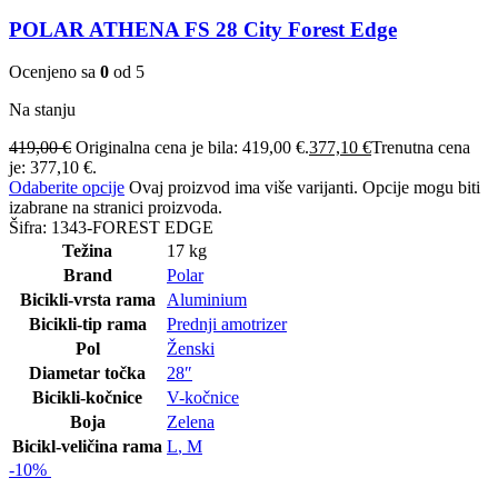
POLAR ATHENA FS 28 City Forest Edge
Ocenjeno sa
0
od 5
Na stanju
419,00
€
Originalna cena je bila: 419,00 €.
377,10
€
Trenutna cena
je: 377,10 €.
Odaberite opcije
Ovaj proizvod ima više varijanti. Opcije mogu biti
izabrane na stranici proizvoda.
Šifra:
1343-FOREST EDGE
Težina
17 kg
Brand
Polar
Bicikli-vrsta rama
Aluminium
Bicikli-tip rama
Prednji amotrizer
Pol
Ženski
Diametar točka
28″
Bicikli-kočnice
V-kočnice
Boja
Zelena
Bicikl-veličina rama
L
,
M
-10%