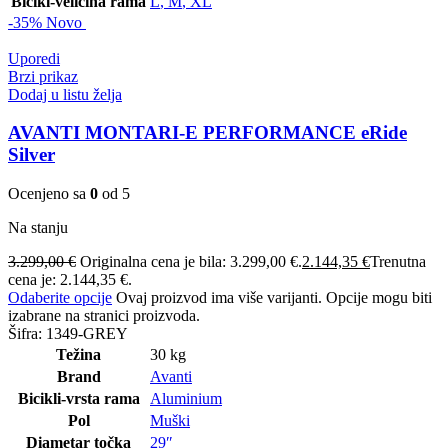
Bicikl-veličina rama
L
,
M
,
XL
-35%
Novo
Uporedi
Brzi prikaz
Dodaj u listu želja
AVANTI MONTARI-E PERFORMANCE eRide
Silver
Ocenjeno sa
0
od 5
Na stanju
3.299,00
€
Originalna cena je bila: 3.299,00 €.
2.144,35
€
Trenutna
cena je: 2.144,35 €.
Odaberite opcije
Ovaj proizvod ima više varijanti. Opcije mogu biti
izabrane na stranici proizvoda.
Šifra:
1349-GREY
Težina
30 kg
Brand
Avanti
Bicikli-vrsta rama
Aluminium
Pol
Muški
Diametar točka
29″