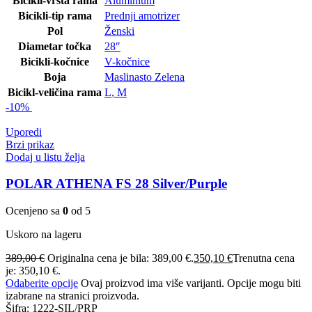
Bicikli-vrsta rama
Aluminium
Bicikli-tip rama
Prednji amotrizer
Pol
Ženski
Diametar točka
28″
Bicikli-kočnice
V-kočnice
Boja
Maslinasto Zelena
Bicikl-veličina rama
L
,
M
-10%
Uporedi
Brzi prikaz
Dodaj u listu želja
POLAR ATHENA FS 28 Silver/Purple
Ocenjeno sa
0
od 5
Uskoro na lageru
389,00
€
Originalna cena je bila: 389,00 €.
350,10
€
Trenutna cena
je: 350,10 €.
Odaberite opcije
Ovaj proizvod ima više varijanti. Opcije mogu biti
izabrane na stranici proizvoda.
Šifra:
1222-SIL/PRP