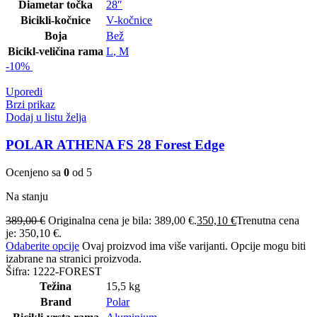
Diametar točka
28″
Bicikli-kočnice
V-kočnice
Boja
Bež
Bicikl-veličina rama
L
,
M
-10%
Uporedi
Brzi prikaz
Dodaj u listu želja
POLAR ATHENA FS 28 Forest Edge
Ocenjeno sa
0
od 5
Na stanju
389,00
€
Originalna cena je bila: 389,00 €.
350,10
€
Trenutna cena
je: 350,10 €.
Odaberite opcije
Ovaj proizvod ima više varijanti. Opcije mogu biti
izabrane na stranici proizvoda.
Šifra:
1222-FOREST
Težina
15,5 kg
Brand
Polar