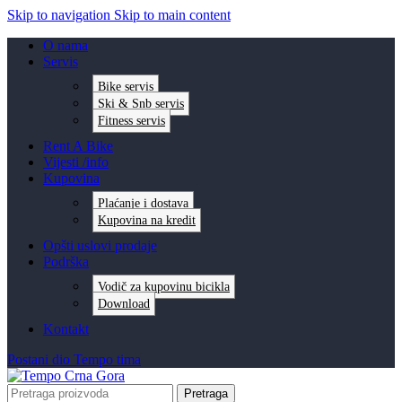
Skip to navigation
Skip to main content
O nama
Servis
Bike servis
Ski & Snb servis
Fitness servis
Rent A Bike
Vijesti /info
Kupovina
Plaćanje i dostava
Kupovina na kredit
Opšti uslovi prodaje
Podrška
Vodič za kupovinu bicikla
Download
Kontakt
Postani dio Tempo tima
Pretraga