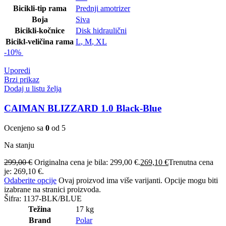
Bicikli-tip rama
Prednji amotrizer
Boja
Siva
Bicikli-kočnice
Disk hidraulični
Bicikl-veličina rama
L
,
M
,
XL
-10%
Uporedi
Brzi prikaz
Dodaj u listu želja
CAIMAN BLIZZARD 1.0 Black-Blue
Ocenjeno sa
0
od 5
Na stanju
299,00
€
Originalna cena je bila: 299,00 €.
269,10
€
Trenutna cena
je: 269,10 €.
Odaberite opcije
Ovaj proizvod ima više varijanti. Opcije mogu biti
izabrane na stranici proizvoda.
Šifra:
1137-BLK/BLUE
Težina
17 kg
Brand
Polar