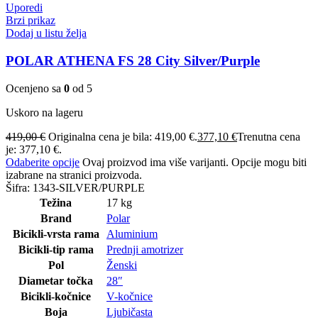
Uporedi
Brzi prikaz
Dodaj u listu želja
POLAR ATHENA FS 28 City Silver/Purple
Ocenjeno sa
0
od 5
Uskoro na lageru
419,00
€
Originalna cena je bila: 419,00 €.
377,10
€
Trenutna cena
je: 377,10 €.
Odaberite opcije
Ovaj proizvod ima više varijanti. Opcije mogu biti
izabrane na stranici proizvoda.
Šifra:
1343-SILVER/PURPLE
Težina
17 kg
Brand
Polar
Bicikli-vrsta rama
Aluminium
Bicikli-tip rama
Prednji amotrizer
Pol
Ženski
Diametar točka
28″
Bicikli-kočnice
V-kočnice
Boja
Ljubičasta