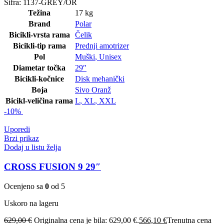
Šifra:
1137-GREY/OR
Težina
17 kg
Brand
Polar
Bicikli-vrsta rama
Čelik
Bicikli-tip rama
Prednji amotrizer
Pol
Muški
,
Unisex
Diametar točka
29″
Bicikli-kočnice
Disk mehanički
Boja
Sivo Oranž
Bicikl-veličina rama
L
,
XL
,
XXL
-10%
Uporedi
Brzi prikaz
Dodaj u listu želja
CROSS FUSION 9 29″
Ocenjeno sa
0
od 5
Uskoro na lageru
629,00
€
Originalna cena je bila: 629,00 €.
566,10
€
Trenutna cena