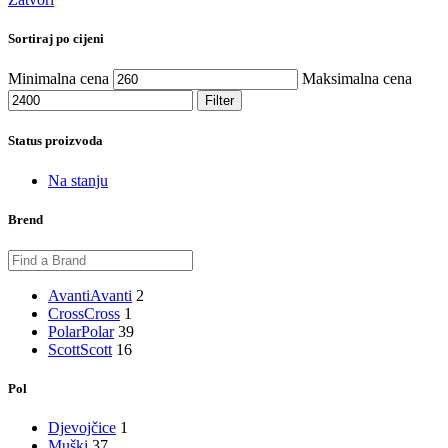
Sortiraj po cijeni
Minimalna cena
Maksimalna cena
Filter
Status proizvoda
Na stanju
Brend
Avanti
Avanti
2
Cross
Cross
1
Polar
Polar
39
Scott
Scott
16
Pol
Djevojčice
1
Muški
37