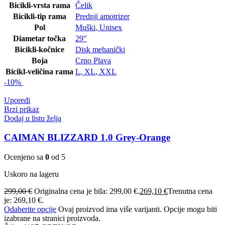
Bicikli-vrsta rama
Čelik
Bicikli-tip rama
Prednji amotrizer
Pol
Muški
,
Unisex
Diametar točka
29″
Bicikli-kočnice
Disk mehanički
Boja
Crno Plava
Bicikl-veličina rama
L
,
XL
,
XXL
-10%
Uporedi
Brzi prikaz
Dodaj u listu želja
CAIMAN BLIZZARD 1.0 Grey-Orange
Ocenjeno sa
0
od 5
Uskoro na lageru
299,00
€
Originalna cena je bila: 299,00 €.
269,10
€
Trenutna cena
je: 269,10 €.
Odaberite opcije
Ovaj proizvod ima više varijanti. Opcije mogu biti
izabrane na stranici proizvoda.