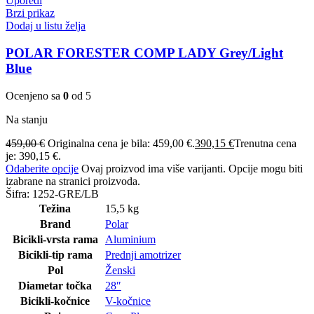
Uporedi
Brzi prikaz
Dodaj u listu želja
POLAR FORESTER COMP LADY Grey/Light
Blue
Ocenjeno sa
0
od 5
Na stanju
459,00
€
Originalna cena je bila: 459,00 €.
390,15
€
Trenutna cena
je: 390,15 €.
Odaberite opcije
Ovaj proizvod ima više varijanti. Opcije mogu biti
izabrane na stranici proizvoda.
Šifra:
1252-GRE/LB
Težina
15,5 kg
Brand
Polar
Bicikli-vrsta rama
Aluminium
Bicikli-tip rama
Prednji amotrizer
Pol
Ženski
Diametar točka
28″
Bicikli-kočnice
V-kočnice