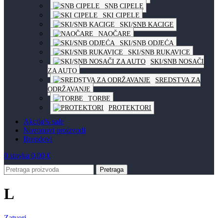
SNB CIPELE
SKI CIPELE
SKI/SNB KACIGE
NAOČARE
SKI/SNB ODJEĆA
SKI/SNB RUKAVICE
SKI/SNB NOSAČI
ZA AUTO
SREDSTVA ZA
ODRŽAVANJE
TORBE
PROTEKTORI
Akcija
% sale
Novo
novi proizvodi
Brendovi
0
stavka
0,00
€
Pretraga
L
Zatvori