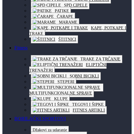
SPD CIPELE
PATIKE
ČARAPE
MARAME
KAPE, POTKAPE I
TRAKE
ŠTITNICI
Fitness
TRAKE ZA TRČANJE
ELIPTIČNI
TRENAŽERI
SOBNI BICIKLI
STEPERI
MULTIFUNKCIONALNE SPRAVE
KLUPE
TEGOVI I ŠIPKE
FITNES ARTIKLI
BORILAČKI SPORTOVI
Džakovi za udaranje