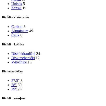
Unisex
5
Ženski
19
Bicikli – vrsta rama
Carbon
3
Aluminium
49
Čelik
6
Bicikli – kočnice
Disk hidraulični
24
Disk mehanički
12
V-kočnice
15
Diametar točka
27.5"
3
28"
30
29"
25
Bicikli – namjena