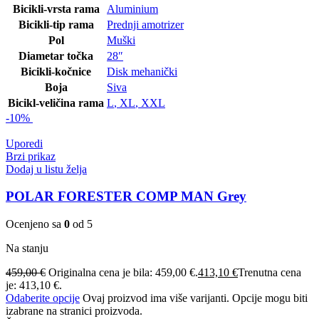
Bicikli-vrsta rama
Aluminium
Bicikli-tip rama
Prednji amotrizer
Pol
Muški
Diametar točka
28″
Bicikli-kočnice
Disk mehanički
Boja
Siva
Bicikl-veličina rama
L
,
XL
,
XXL
-10%
Uporedi
Brzi prikaz
Dodaj u listu želja
POLAR FORESTER COMP MAN Grey
Ocenjeno sa
0
od 5
Na stanju
459,00
€
Originalna cena je bila: 459,00 €.
413,10
€
Trenutna cena
je: 413,10 €.
Odaberite opcije
Ovaj proizvod ima više varijanti. Opcije mogu biti
izabrane na stranici proizvoda.