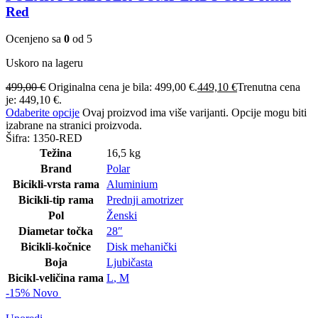
Red
Ocenjeno sa
0
od 5
Uskoro na lageru
499,00
€
Originalna cena je bila: 499,00 €.
449,10
€
Trenutna cena
je: 449,10 €.
Odaberite opcije
Ovaj proizvod ima više varijanti. Opcije mogu biti
izabrane na stranici proizvoda.
Šifra:
1350-RED
Težina
16,5 kg
Brand
Polar
Bicikli-vrsta rama
Aluminium
Bicikli-tip rama
Prednji amotrizer
Pol
Ženski
Diametar točka
28″
Bicikli-kočnice
Disk mehanički
Boja
Ljubičasta
Bicikl-veličina rama
L
,
M
-15%
Novo