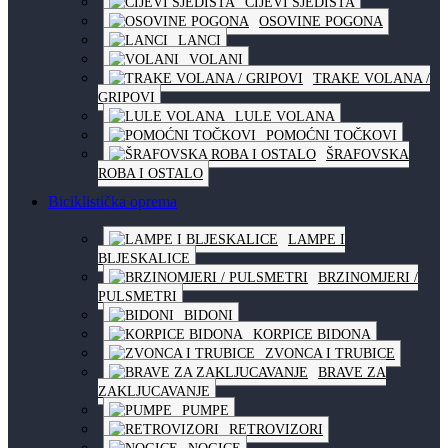
CIJEVI SJEDIŠTA
OSOVINE POGONA
LANCI
VOLANI
TRAKE VOLANA /
GRIPOVI
LULE VOLANA
POMOĆNI TOČKOVI
ŠRAFOVSKA
ROBA I OSTALO
Biciklistička oprema
LAMPE I
BLJESKALICE
BRZINOMJERI /
PULSMETRI
BIDONI
KORPICE BIDONA
ZVONCA I TRUBICE
BRAVE ZA
ZAKLJUCAVANJE
PUMPE
RETROVIZORI