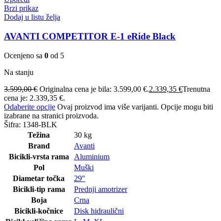
Brzi prikaz
Dodaj u listu želja
AVANTI COMPETITOR E-1 eRide Black
Ocenjeno sa
0
od 5
Na stanju
3.599,00
€
Originalna cena je bila: 3.599,00 €.
2.339,35
€
Trenutna
cena je: 2.339,35 €.
Odaberite opcije
Ovaj proizvod ima više varijanti. Opcije mogu biti
izabrane na stranici proizvoda.
Šifra:
1348-BLK
Težina
30 kg
Brand
Avanti
Bicikli-vrsta rama
Aluminium
Pol
Muški
Diametar točka
29″
Bicikli-tip rama
Prednji amotrizer
Boja
Crna
Bicikli-kočnice
Disk hidraulični