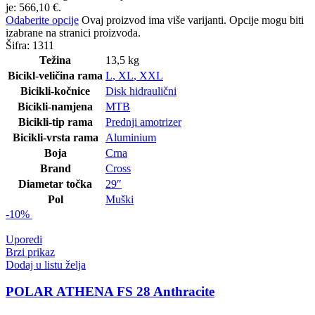
je: 566,10 €.
Odaberite opcije
Ovaj proizvod ima više varijanti. Opcije mogu biti
izabrane na stranici proizvoda.
Šifra:
1311
Težina
13,5 kg
Bicikl-veličina rama
L
,
XL
,
XXL
Bicikli-kočnice
Disk hidraulični
Bicikli-namjena
MTB
Bicikli-tip rama
Prednji amotrizer
Bicikli-vrsta rama
Aluminium
Boja
Crna
Brand
Cross
Diametar točka
29″
Pol
Muški
-10%
Uporedi
Brzi prikaz
Dodaj u listu želja
POLAR ATHENA FS 28 Anthracite