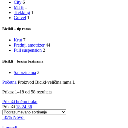
City
6
MTB
1
Trekking
1
Gravel
1
Bicikli – tip rama
Krut
7
Prednji amotrizer
44
Full suspension
2
Bicikli – bez/sa brzinama
Sa brzinama
2
Početna
Proizvod Bicikl-veličina rama
L
Prikaz 1–18 od 58 rezultata
Prikaži bočnu traku
Prikaži
18
24
36
-35%
Novo
Uporedi