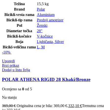
Težina
15,5 kg
Brand
Polar
Bicikli-vrsta rama
Aluminium
Bicikli-tip rama
Prednji amotrizer
Pol
Ženski
Diametar točka
28″
Bicikli-kočnice
V-kočnice
Boja
Ljubičasta
,
Silver
Bicikl-veličina rama
L
,
M
-10%
Uporedi
Brzi prikaz
Dodaj u listu želja
POLAR ATHENA RIGID 28 Khaki/Bronze
Ocenjeno sa
0
od 5
Na stanju
369,00
€
Originalna cena je bila: 369,00 €.
332,10
€
Trenutna cena