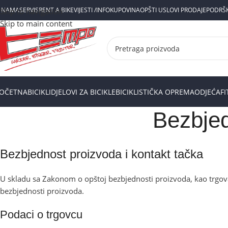
 NAMA
SERVIS
RENT A BIKE
VIJESTI /INFO
KUPOVINA
OPŠTI USLOVI PRODAJE
PODRŠ
Skip to navigation
Skip to main content
OČETNA
BICIKLI
DJELOVI ZA BICIKLE
BICIKLISTIČKA OPREMA
ODJEĆA
F
Bezbjed
Bezbjednost proizvoda i kontakt tačka
U skladu sa Zakonom o opštoj bezbjednosti proizvoda, kao trgov
bezbjednosti proizvoda.
Podaci o trgovcu