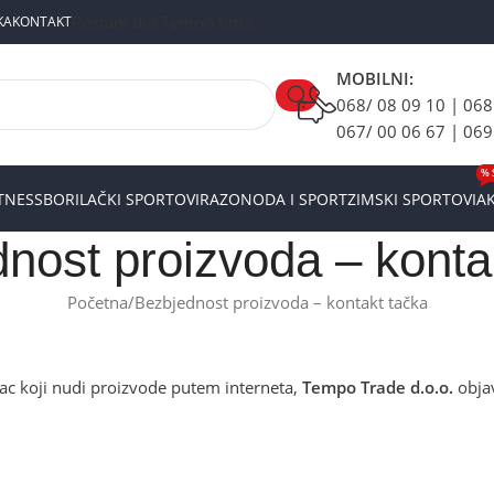
Postani dio Tempo tima
KA
KONTAKT
MOBILNI:
068/ 08 09 10 | 068
067/ 00 06 67 | 069
% 
ITNESS
BORILAČKI SPORTOVI
RAZONODA I SPORT
ZIMSKI SPORTOVI
AK
nost proizvoda – konta
Početna
Bezbjednost proizvoda – kontakt tačka
ac koji nudi proizvode putem interneta,
Tempo Trade d.o.o.
objav