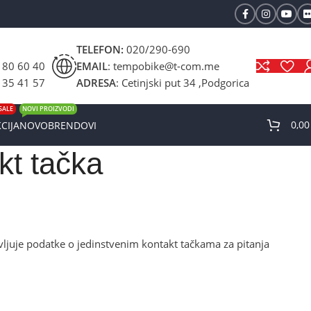
TELEFON:
020/290-690
 80 60 40
EMAIL
: tempobike@t-com.me
 35 41 57
ADRESA
: Cetinjski put 34 ,Podgorica
SALE
NOVI PROIZVODI
0,0
CIJA
NOVO
BRENDOVI
kt tačka
ljuje podatke o jedinstvenim kontakt tačkama za pitanja