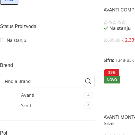
AVANTI COMPE
Status Proizvoda
Na stanju
2.33
Na stanju
3.599,00
€
Odaberite Opci
Šifra:
1348-BLK
Brend
-35%
NOVO
Avanti
4
Scott
4
AVANTI MONT
Silver
Pol