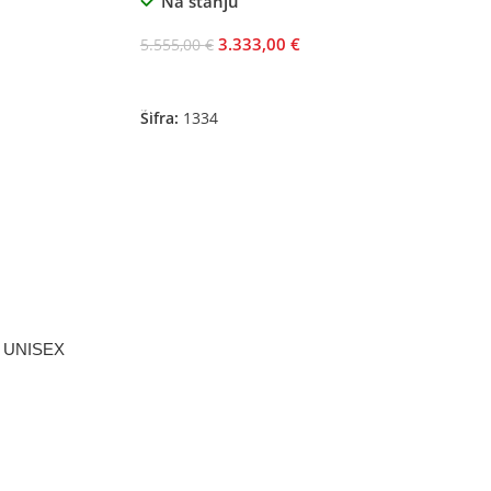
Na stanju
3.333,00
€
5.555,00
€
Odaberite Opcije
Šifra:
1334
 UNISEX