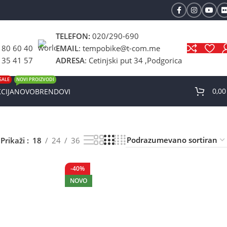
TELEFON:
020/290-690
 80 60 40
EMAIL
: tempobike@t-com.me
 35 41 57
ADRESA
: Cetinjski put 34 ,Podgorica
SALE
NOVI PROIZVODI
0,0
CIJA
NOVO
BRENDOVI
Prikaži
18
24
36
-40%
NOVO