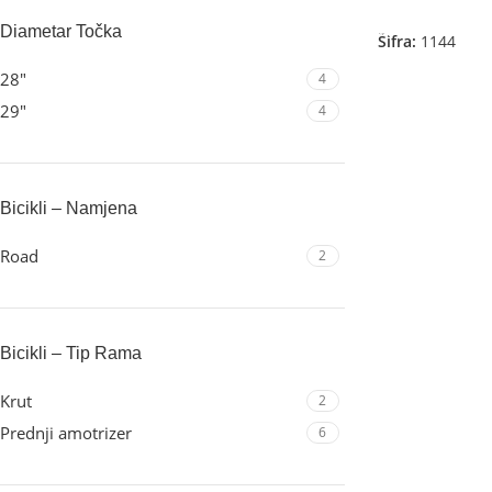
Odaberite Opci
Diametar Točka
Šifra:
1144
28"
4
29"
4
Bicikli – Namjena
Road
2
Bicikli – Tip Rama
Krut
2
Prednji amotrizer
6