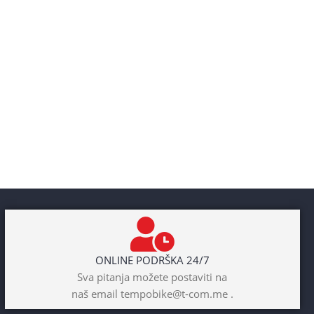
ONLINE PODRŠKA 24/7
Sva pitanja možete postaviti na
naš email tempobike@t-com.me .