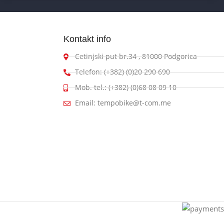
Kontakt info
Cetinjski put br.34 , 81000 Podgorica
Telefon: (+382) (0)20 290 690
Mob. tel.: (+382) (0)68 08 09 10
Email: tempobike@t-com.me