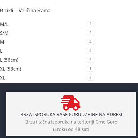
Bicikli – Veličina Rama
M/L
2
S/M
2
M
4
L
4
L (56cm)
2
XL (58cm)
1
XL
2
BRZA ISPORUKA VAŠE PORUDŽBINE NA ADRESI
Brza i tačna isporuka na teritoriji Crne Gore
u roku od 48 sati