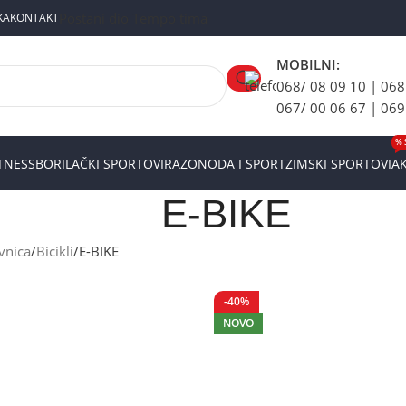
Postani dio Tempo tima
KA
KONTAKT
MOBILNI:
068/ 08 09 10 | 068
067/ 00 06 67 | 069
% 
ITNESS
BORILAČKI SPORTOVI
RAZONODA I SPORT
ZIMSKI SPORTOVI
AK
E-BIKE
vnica
Bicikli
E-BIKE
-40%
NOVO