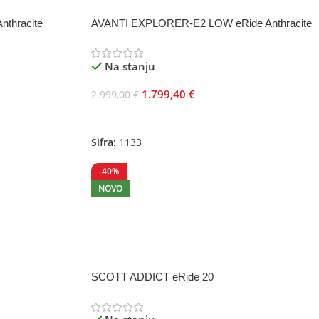
thracite
AVANTI EXPLORER-E2 LOW eRide Anthracite
Na stanju
1.799,40
€
2.999,00
€
Odaberite Opcije
Šifra:
1133
-40%
NOVO
SCOTT ADDICT eRide 20