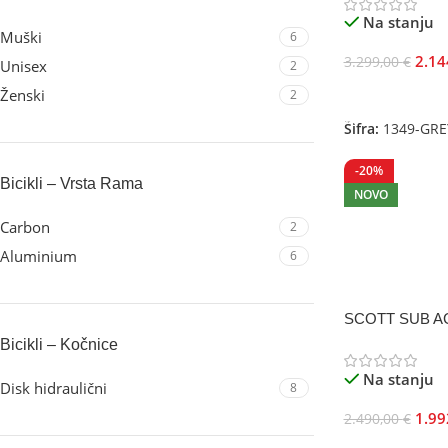
Na stanju
Muški
6
2.14
3.299,00
€
Unisex
2
Odaberite Opci
Ženski
2
Šifra:
1349-GRE
-20%
Bicikli – Vrsta Rama
NOVO
Carbon
2
Aluminium
6
SCOTT SUB AC
Bicikli – Kočnice
Na stanju
Disk hidraulični
8
1.99
2.490,00
€