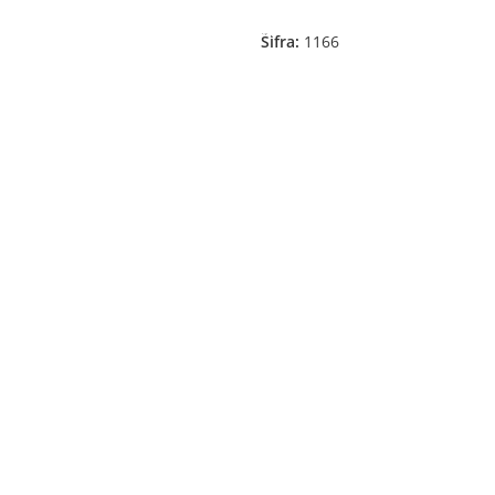
je
Odaberite Opcije
Šifra:
1166