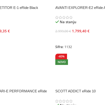
TITOR E-1 eRide Black
AVANTI EXPLORER-E2 eRide An
Na stanju
9,35
€
1.799,40
€
2.999,00
€
je
Odaberite Opcije
Šifra:
1132
-40%
NOVO
ARI-E PERFORMANCE eRide
SCOTT ADDICT eRide 10