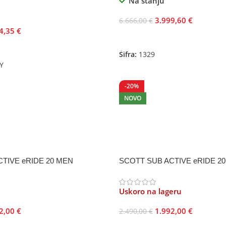
Na stanju
3.999,60
€
6.666,00
€
4,35
€
Odaberite Opcije
je
Šifra:
1329
Y
-20%
NOVO
TIVE eRIDE 20 MEN
SCOTT SUB ACTIVE eRIDE 20
Uskoro na lageru
2,00
€
1.992,00
€
2.490,00
€