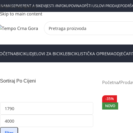
 NAMA
SERVIS
RENT A BIKE
VIJESTI /INFO
KUPOVINA
OPŠTI USLOVI PRODAJE
PODRŠ
Skip to navigation
Skip to main content
OČETNA
BICIKLI
DJELOVI ZA BICIKLE
BICIKLISTIČKA OPREMA
ODJEĆA
F
Sortiraj Po Cijeni
Početna
Proda
-35%
NOVO
Filter