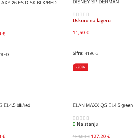
DISNEY SPIDERMAN
AXY 26 FS DISK BLK/RED
Uskoro na lageru
11,50
€
0
€
Pročitajte Još
Šifra:
4196-3
/RED
-20%
EL4.5 blk/red
ELAN MAXX QS EL4.5 green
Na stanju
0
€
127,20
€
159,00
€