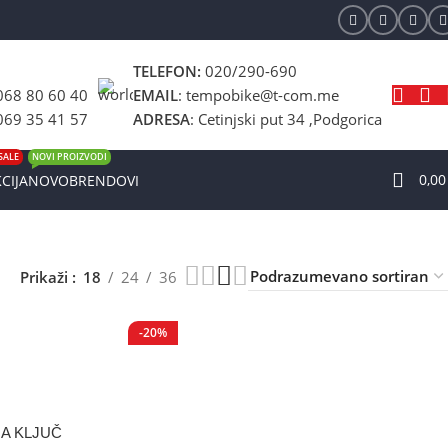
TELEFON:
020/290-690
068 80 60 40
EMAIL
: tempobike@t-com.me
069 35 41 57
ADRESA
: Cetinjski put 34 ,Podgorica
SALE
NOVI PROIZVODI
0,0
CIJA
NOVO
BRENDOVI
Prikaži
18
24
36
-20%
A KLJUČ