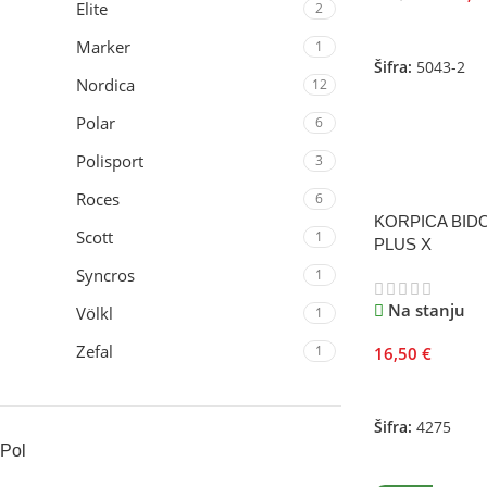
Elite
2
Odaberite Opci
Marker
1
Šifra:
5043-2
Nordica
12
Polar
6
Polisport
3
Roces
6
KORPICA BID
Scott
1
PLUS X
Syncros
1
Na stanju
Völkl
1
Zefal
1
16,50
€
Odaberite Opci
Šifra:
4275
Pol