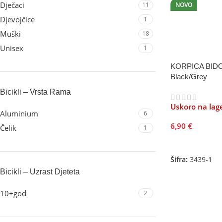
Dječaci
11
NOVO
Djevojčice
1
Muški
18
Unisex
1
KORPICA BID
Black/Grey
Bicikli – Vrsta Rama
Uskoro na lag
Aluminium
6
6,90
€
Čelik
1
Pročitajte Još
Šifra:
3439-1
Bicikli – Uzrast Djeteta
10+god
2