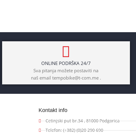
ONLINE PODRŠKA 24/7
Sva pitanja možete postaviti na
naš email tempobike@t-com.me .
Kontakt info
Cetinjski put br.34 , 81000 Podgorica
Telefon: (+382) (0)20 290 690