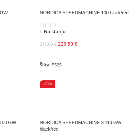
 GW
NORDICA SPEEDMACHINE 100 black/red
Na stanju
220,50
€
315,00
€
Odaberite Opcije
Šifra:
5525
-20%
100 GW
NORDICA SPEEDMACHINE 3 110 GW
black/red