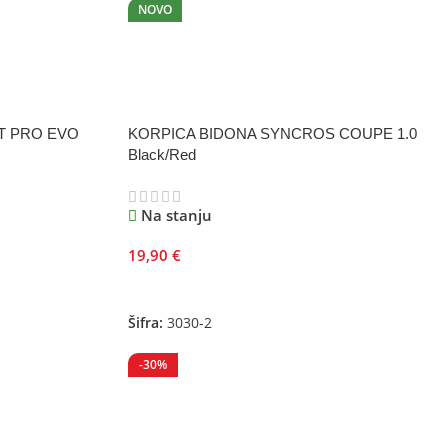
NOVO
T PRO EVO
KORPICA BIDONA SYNCROS COUPE 1.0
Black/Red
Na stanju
19,90
€
Dodaj U Korpu
Šifra:
3030-2
-30%