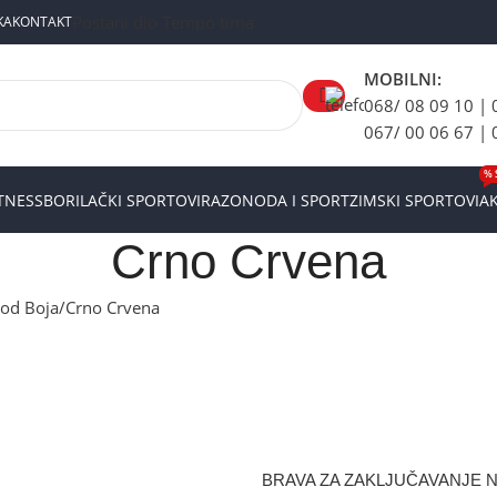
Postani dio Tempo tima
KA
KONTAKT
MOBILNI:
068/ 08 09 10 | 
067/ 00 06 67 | 
% 
ITNESS
BORILAČKI SPORTOVI
RAZONODA I SPORT
ZIMSKI SPORTOVI
AK
Crno Crvena
vod Boja
Crno Crvena
BRAVA ZA ZAKLJUČAVANJE N