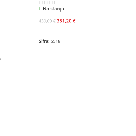
Na stanju
351,20
€
439,00
€
Odaberite Opcije
Šifra:
5518
→