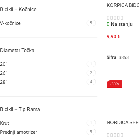
KORPICA BIDO
Bicikli – Kočnice
V-kočnice
5
Na stanju
9,90
€
Odaberite Opci
Diametar Točka
Šifra:
3853
20"
1
26"
2
28"
4
-30%
Bicikli – Tip Rama
NORDICA SPEE
Krut
1
Prednji amotrizer
5