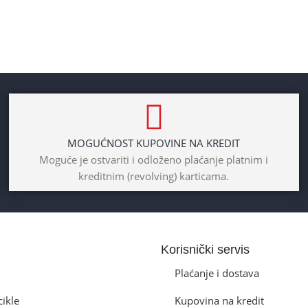
MOGUĆNOST KUPOVINE NA KREDIT
Moguće je ostvariti i odloženo plaćanje platnim i
kreditnim (revolving) karticama.
Korisnički servis
Plaćanje i dostava
cikle
Kupovina na kredit