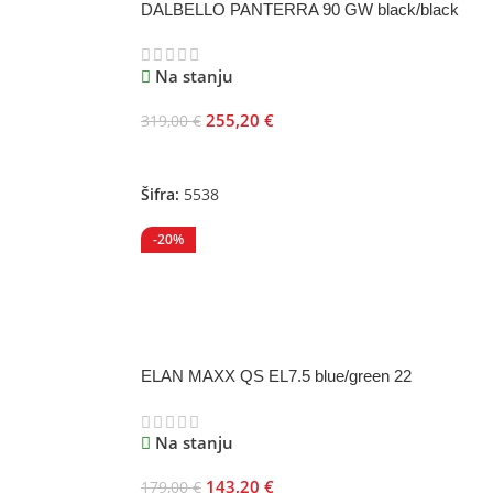
DALBELLO PANTERRA 90 GW black/black
Na stanju
255,20
€
319,00
€
Odaberite Opcije
Šifra:
5538
-20%
ELAN MAXX QS EL7.5 blue/green 22
Na stanju
143,20
€
179,00
€