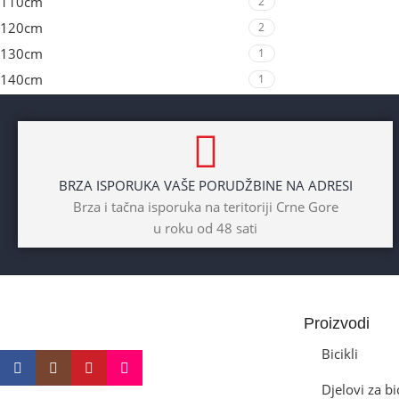
110cm
2
120cm
2
130cm
1
140cm
1
BRZA ISPORUKA VAŠE PORUDŽBINE NA ADRESI
Brza i tačna isporuka na teritoriji Crne Gore
u roku od 48 sati
Proizvodi
Bicikli
Djelovi za bi