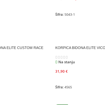
je
Odaberite Opcije
Šifra:
5043-1
ONA ELITE CUSTOM RACE
KORPICA BIDONA ELITE VIC
Na stanju
31,90
€
Odaberite Opcije
je
Šifra:
4565