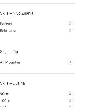
Skije – Nivo Znanja
Početni
3
Rekreativni
3
Skije – Tip
All Mountain
3
Skije – Dužina
90cm
2
100cm
2