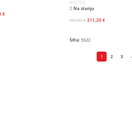
Na stanju
0
€
311,20
€
389,00
€
je
Odaberite Opcije
Šifra:
5522
1
2
3