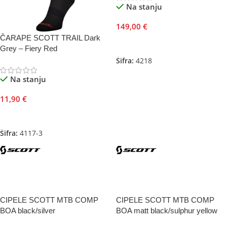
Na stanju
149,00
€
ČARAPE SCOTT TRAIL Dark
Odaberite Opcije
Grey – Fiery Red
Šifra:
4218
Na stanju
11,90
€
Odaberite Opcije
Šifra:
4117-3
CIPELE SCOTT MTB COMP
CIPELE SCOTT MTB COMP
BOA black/silver
BOA matt black/sulphur yellow