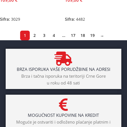
109,00
€
109,00
€
Odaberite Opcije
Odaberite Opcije
Šifra:
3029
Šifra:
4482
1
2
3
4
…
17
18
19
→
BRZA ISPORUKA VAŠE PORUDŽBINE NA ADRESI
Brza i tačna isporuka na teritoriji Crne Gore
u roku od 48 sati
MOGUĆNOST KUPOVINE NA KREDIT
Moguće je ostvariti i odloženo plaćanje platnim i