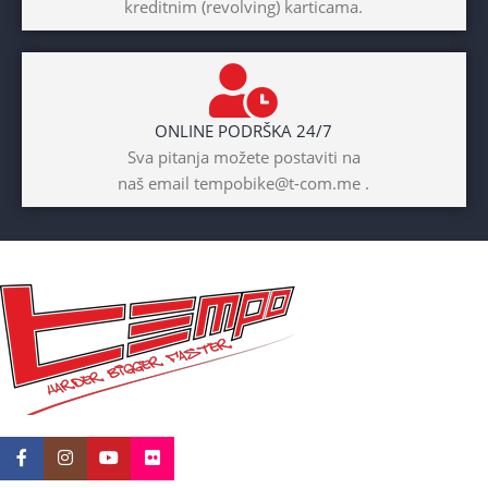
kreditnim (revolving) karticama.
ONLINE PODRŠKA 24/7
Sva pitanja možete postaviti na
naš email tempobike@t-com.me .