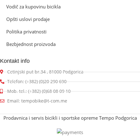
Vodič za kupovinu bicikla
Opšti uslovi prodaje
Politika privatnosti
Bezbjednost proizvoda
Kontakt info
Cetinjski put br.34 , 81000 Podgorica
Telefon: (+382) (0)20 290 690
Mob. tel.: (+382) (0)68 08 09 10
Email: tempobike@t-com.me
Prodavnica i servis bicikli i sportske opreme Tempo Podgorica