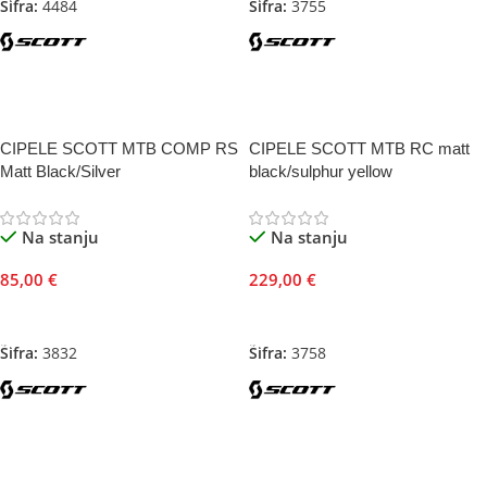
Šifra:
4484
Šifra:
3755
CIPELE SCOTT MTB COMP RS
CIPELE SCOTT MTB RC matt
Matt Black/Silver
black/sulphur yellow
Na stanju
Na stanju
85,00
€
229,00
€
Odaberite Opcije
Odaberite Opcije
Šifra:
3832
Šifra:
3758