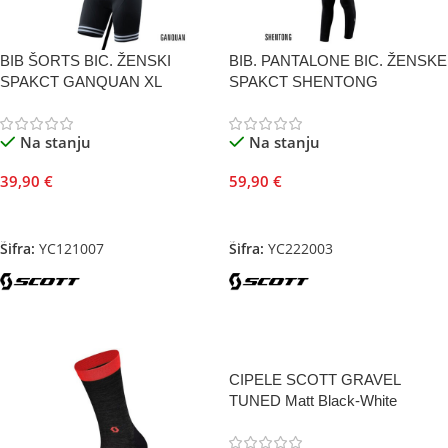
BIB ŠORTS BIC. ŽENSKI
BIB. PANTALONE BIC. ŽENSKE
SPAKCT GANQUAN XL
SPAKCT SHENTONG
Na stanju
Na stanju
39,90
€
59,90
€
Dodaj U Korpu
Odaberite Opcije
Šifra:
YC121007
Šifra:
YC222003
CIPELE SCOTT GRAVEL
TUNED Matt Black-White