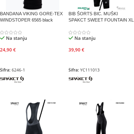
BANDANA VIKING GORE-TEX
BIB ŠORTS BIC. MUŠKI
WINDSTOPER 6565 black
SPAKCT SWEET FOUNTAIN XL
Na stanju
Na stanju
24,90
€
39,90
€
Dodaj U Korpu
Dodaj U Korpu
Šifra:
6246-1
Šifra:
YC111013