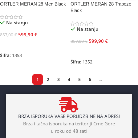
ORTLER MERAN 28 Men Black
ORTLER MERAN 28 Trapeze
Black
Na stanju
Na stanju
599,90
€
857,00
€
599,90
€
857,00
€
Odaberite Opcije
Odaberite Opcije
Šifra:
1353
Šifra:
1352
1
2
3
4
5
6
→
BRZA ISPORUKA VAŠE PORUDŽBINE NA ADRESI
Brza i tačna isporuka na teritoriji Crne Gore
u roku od 48 sati