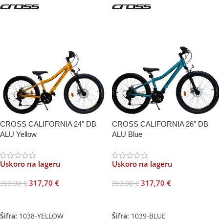
CROSS CALIFORNIA 24″ DB
CROSS CALIFORNIA 26″ DB
ALU Yellow
ALU Blue
Uskoro na lageru
Uskoro na lageru
317,70
€
317,70
€
353,00
€
353,00
€
Pročitajte Još
Pročitajte Još
Šifra:
1038-YELLOW
Šifra:
1039-BLUE