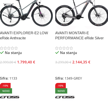
AVANTI EXPLORER-E2 LOW
AVANTI MONTARI-E
eRide Anthracite
PERFORMANCE eRide Silver
Na stanju
Na stanju
1.799,40
€
2.144,35
€
2.999,00
€
3.299,00
€
Odaberite Opcije
Odaberite Opcije
Šifra:
1133
Šifra:
1349-GREY
-10%
-10%
NOVO
NOVO