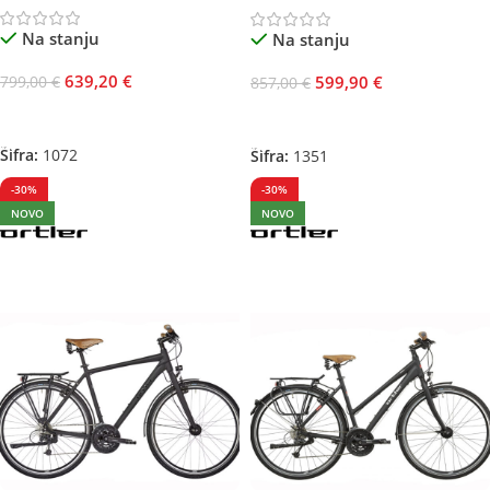
Na stanju
Na stanju
639,20
€
599,90
€
799,00
€
857,00
€
Dodaj U Korpu
Odaberite Opcije
Šifra:
1072
Šifra:
1351
-30%
-30%
NOVO
NOVO