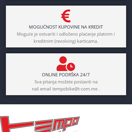
MOGUĆNOST KUPOVINE NA KREDIT
Moguće je ostvariti i odloženo plaćanje platnim i
kreditnim (revolving) karticama.
ONLINE PODRŠKA 24/7
Sva pitanja možete postaviti na
naš email tempobike@t-com.me .