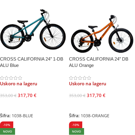
CROSS CALIFORNIA 24″ 1-DB
CROSS CALIFORNIA 24″ DB
ALU Blue
ALU Orange
Uskoro na lageru
Uskoro na lageru
317,70
€
317,70
€
353,00
€
353,00
€
Pročitajte Još
Pročitajte Još
Šifra:
1038-BLUE
Šifra:
1038-ORANGE
-10%
-10%
NOVO
NOVO