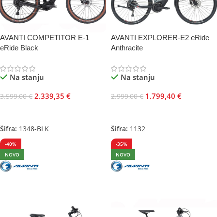
AVANTI COMPETITOR E-1
AVANTI EXPLORER-E2 eRide
eRide Black
Anthracite
Na stanju
Na stanju
2.339,35
€
1.799,40
€
3.599,00
€
2.999,00
€
Odaberite Opcije
Odaberite Opcije
Šifra:
1348-BLK
Šifra:
1132
-40%
-35%
NOVO
NOVO