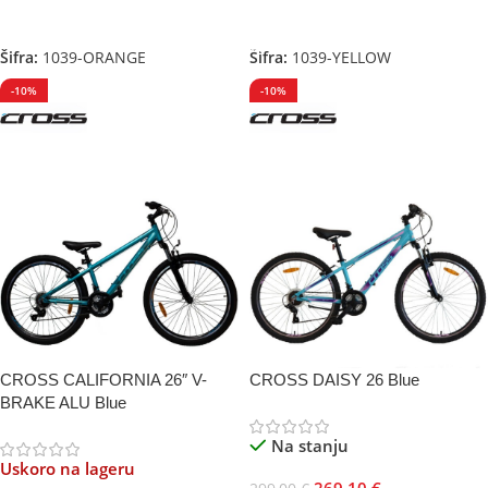
Pročitajte Još
Dodaj U Korpu
Šifra:
1039-ORANGE
Šifra:
1039-YELLOW
-10%
-10%
CROSS CALIFORNIA 26″ V-
CROSS DAISY 26 Blue
BRAKE ALU Blue
Na stanju
Uskoro na lageru