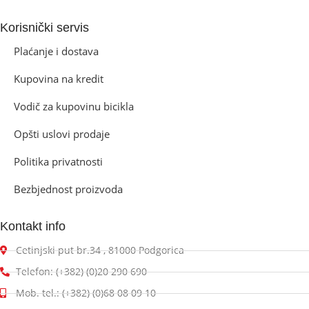
Korisnički servis
Plaćanje i dostava
Kupovina na kredit
Vodič za kupovinu bicikla
Opšti uslovi prodaje
Politika privatnosti
Bezbjednost proizvoda
Kontakt info
Cetinjski put br.34 , 81000 Podgorica
Telefon: (+382) (0)20 290 690
Mob. tel.: (+382) (0)68 08 09 10