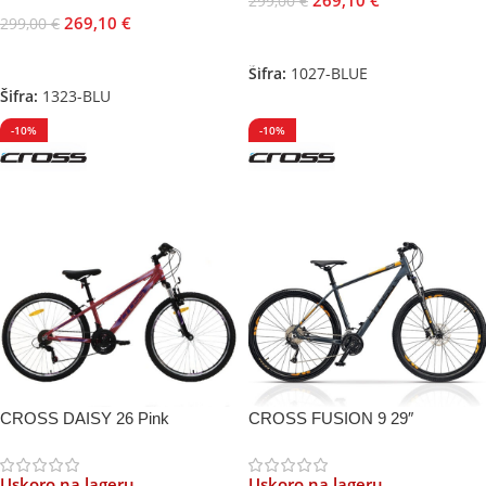
269,10
€
299,00
€
269,10
€
299,00
€
Dodaj U Korpu
Pročitajte Još
Šifra:
1027-BLUE
Šifra:
1323-BLU
-10%
-10%
CROSS DAISY 26 Pink
CROSS FUSION 9 29″
Uskoro na lageru
Uskoro na lageru