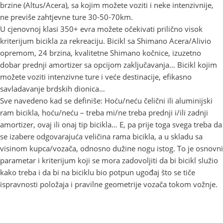
brzine (Altus/Acera), sa kojim možete voziti i neke intenzivnije,
ne previše zahtjevne ture 30-50-70km.
U cjenovnoj klasi 350+ evra možete očekivati prilično visok
kriterijum bicikla za rekreaciju. Bicikl sa Shimano Acera/Alivio
opremom, 24 brzina, kvalitetne Shimano kočnice, izuzetno
dobar prednji amortizer sa opcijom zaključavanja… Bicikl kojim
možete voziti intenzivne ture i veće destinacije, efikasno
savladavanje brdskih dionica…
Sve navedeno kad se definiše: Hoću/neću čelični ili aluminijski
ram bicikla, hoću/neću – treba mi/ne treba prednji i/ili zadnji
amortizer, ovaj ili onaj tip bicikla… E, pa prije toga svega treba da
se izabere odgovarajuća veličina rama bicikla, a u skladu sa
visinom kupca/vozača, odnosno dužine nogu istog. To je osnovni
parametar i kriterijum koji se mora zadovoljiti da bi bicikl služio
kako treba i da bi na biciklu bio potpun ugođaj što se tiče
ispravnosti položaja i pravilne geometrije vozača tokom vožnje.