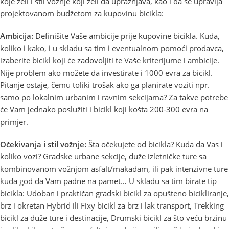
koje želi i stil vožnje koji želi da upražnjava, kao i da se upravlja
projektovanom budžetom za kupovinu bicikla:
Ambicija:
Definišite Vaše ambicije prije kupovine bicikla. Kuda,
koliko i kako, i u skladu sa tim i eventualnom pomoći prodavca,
izaberite bicikl koji će zadovoljiti te Vaše kriterijume i ambicije.
Nije problem ako možete da investirate i 1000 evra za bicikl.
Pitanje ostaje, čemu toliki trošak ako ga planirate voziti npr.
samo po lokalnim urbanim i ravnim sekcijama? Za takve potrebe
će Vam jednako poslužiti i bicikl koji košta 200-300 evra na
primjer.
Očekivanja i stil vožnje:
Šta očekujete od bicikla? Kuda da Vas i
koliko vozi? Gradske urbane sekcije, duže izletničke ture sa
kombinovanom vožnjom asfalt/makadam, ili pak intenzivne ture
kuda god da Vam padne na pamet… U skladu sa tim birate tip
bicikla: Udoban i praktičan gradski bicikl za opušteno bicikliranje,
brz i okretan Hybrid ili Fixy bicikl za brz i lak transport, Trekking
bicikl za duže ture i destinacije, Drumski bicikl za što veću brzinu