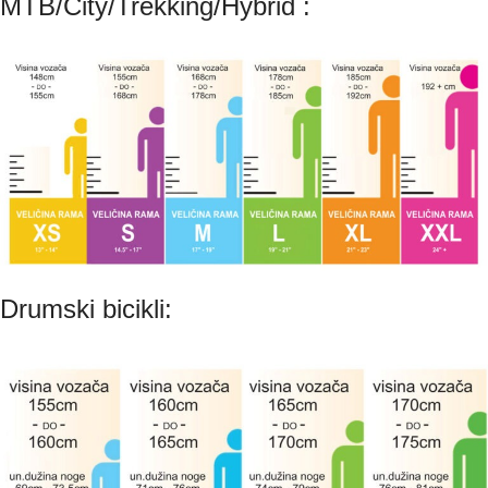
MTB/City/Trekking/Hybrid :
Drumski bicikli: