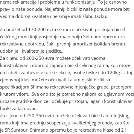
nema reklamacija i problema u funkcionisanju. To je osnovno
pravilo naše ponude. Najjeftiniji bicikl iz naše ponude mora biti
veoma dobrog kvaliteta i ne smije imati slabu tačku.
Za budžet od 170-200 evra se može očekivati pristojan bicikl
čeličnog rama koji posjeduje malo bolju Shimano opremu za
rekreativnu upotrebu, čak i prednji amortizer (solidan brend),
udobnije i kvalitetnije sjedište…
Za cijenu od 200-250 evra možete očekivati veoma
konstruktivan i dobro dizajniran bicikl čeličnog rama, koji može
da izdrži i zahtjevnije ture i sekcije, osobe teške i do 120kg. U toj
cjenovnoj klasi možete očekivati i aluminijski bicikl sa
specifikacijom Shimano rekreativne mjenjačke grupe, prednjom
krutom vilom…Sve ono što je potrebno nekom ko uglavnom vozi
urbane gradske dionice i očekuje pristojan, lagan i konstruktivan
bicikl za taj novac.
Za cijenu od 250-350 evra možete očekivati bicikl aluminijskog
rama koji ima prednju suspenzuju kvalitetnijeg brenda, kao što
je SR Suntour, Shimano opremu bolje rekreativne klase od 21