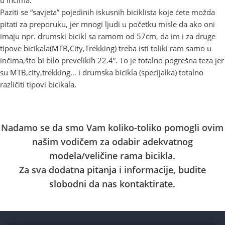
u inčima.
Paziti se “savjeta” pojedinih iskusnih biciklista koje ćete možda
pitati za preporuku, jer mnogi ljudi u početku misle da ako oni
imaju npr. drumski bicikl sa ramom od 57cm, da im i za druge
tipove bicikala(MTB,City,Trekking) treba isti toliki ram samo u
inčima,što bi bilo prevelikih 22.4”. To je totalno pogrešna teza jer
su MTB,city,trekking… i drumska bicikla (specijalka) totalno
različiti tipovi bicikala.
Nadamo se da smo Vam koliko-toliko pomogli ovim
našim vodičem za odabir adekvatnog
modela/veličine rama bicikla.
Za sva dodatna pitanja i informacije, budite
slobodni da nas kontaktirate.