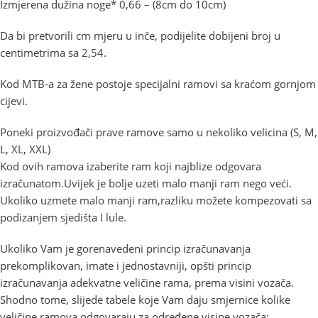
Izmjerena dužina noge* 0,66 – (8cm do 10cm)
Da bi pretvorili cm mjeru u inče, podijelite dobijeni broj u
centimetrima sa 2,54.
Kod MTB-a za žene postoje specijalni ramovi sa kraćom gornjom
cijevi.
Poneki proizvođači prave ramove samo u nekoliko velicina (S, M,
L, XL, XXL)
Kod ovih ramova izaberite ram koji najblize odgovara
izračunatom.Uvijek je bolje uzeti malo manji ram nego veći.
Ukoliko uzmete malo manji ram,razliku možete kompezovati sa
podizanjem sjedišta I lule.
Ukoliko Vam je gorenavedeni princip izračunavanja
prekomplikovan, imate i jednostavniji, opšti princip
izračunavanja adekvatne veličine rama, prema visini vozača.
Shodno tome, slijede tabele koje Vam daju smjernice kolike
veličine ramova odgovaraju za određene visine vozača: