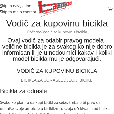
Skip to navigation
Skip to main content
Vodič za kupovinu bicikla
Početna
Vodič za kupovinu bicikla
Ovaj vodič za odabir pravog modela i
veličine bicikla je za svakog ko nije dobro
informisan ili je u nedoumici kakav i koliki
model bicikla mu je odgovarajući.
VODIČ ZA KUPOVINU BICIKLA
BICIKLA ZA ODRASLE
DJEČIJI BICIKLI
Bicikla za odrasle
Svako ko planira da kupi bicikl za sebe, trebalo bi prvo da
definiše svoje ambicije u biciklizmu, svoja očekivanja od bicikla