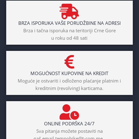
BRZA ISPORUKA VAŠE PORUDŽBINE NA ADRESI
Brza i tačna isporuka na teritoriji Crne Gore
u roku od 48 sati
MOGUĆNOST KUPOVINE NA KREDIT
Moguće je ostvariti i odloženo plaćanje platnim i
kreditnim (revolving) karticama.
ONLINE PODRŠKA 24/7
Sva pitanja možete postaviti na
naš email tempobike@t-com.me .