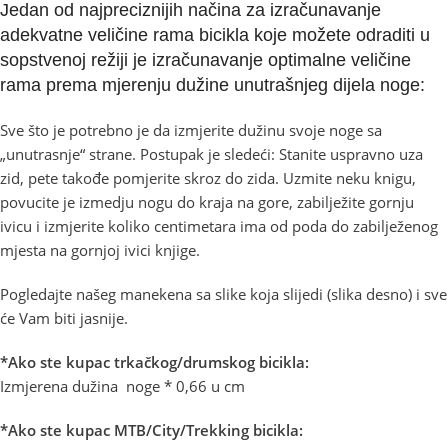
Jedan od najpreciznijih načina za izračunavanje
adekvatne veličine rama bicikla koje možete odraditi u
sopstvenoj režiji je izračunavanje optimalne veličine
rama prema mjerenju dužine unutrašnjeg dijela noge:
Sve što je potrebno je da izmjerite dužinu svoje noge sa
„unutrasnje“ strane. Postupak je sledeći: Stanite uspravno uza
zid, pete takođe pomjerite skroz do zida. Uzmite neku knigu,
povucite je izmedju nogu do kraja na gore, zabilježite gornju
ivicu i izmjerite koliko centimetara ima od poda do zabilježenog
mjesta na gornjoj ivici knjige.
Pogledajte našeg manekena sa slike koja slijedi (slika desno) i sve
će Vam biti jasnije.
*Ako ste kupac trkačkog/drumskog bicikla:
Izmjerena dužina noge * 0,66 u cm
*Ako ste kupac MTB/City/Trekking bicikla: