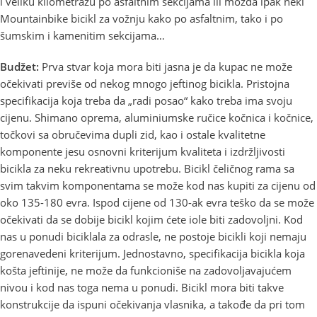
i veliku kilometražu po asfaltnim sekcijama ili možda ipak neki
Mountainbike bicikl za vožnju kako po asfaltnim, tako i po
šumskim i kamenitim sekcijama…
Budžet:
Prva stvar koja mora biti jasna je da kupac ne može
očekivati previše od nekog mnogo jeftinog bicikla. Pristojna
specifikacija koja treba da „radi posao“ kako treba ima svoju
cijenu. Shimano oprema, aluminiumske ručice kočnica i kočnice,
točkovi sa obručevima dupli zid, kao i ostale kvalitetne
komponente jesu osnovni kriterijum kvaliteta i izdržljivosti
bicikla za neku rekreativnu upotrebu. Bicikl čeličnog rama sa
svim takvim komponentama se može kod nas kupiti za cijenu od
oko 135-180 evra. Ispod cijene od 130-ak evra teško da se može
očekivati da se dobije bicikl kojim ćete iole biti zadovoljni. Kod
nas u ponudi biciklala za odrasle, ne postoje bicikli koji nemaju
gorenavedeni kriterijum. Jednostavno, specifikacija bicikla koja
košta jeftinije, ne može da funkcioniše na zadovoljavajućem
nivou i kod nas toga nema u ponudi. Bicikl mora biti takve
konstrukcije da ispuni očekivanja vlasnika, a takođe da pri tom