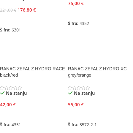
75,00
€
176,80
€
221,00
€
Dodaj U Korpu
Dodaj U Korpu
Šifra:
4352
Šifra:
6301
RANAC ZEFAL Z HYDRO RACE
RANAC ZEFAL Z HYDRO XC
black/red
grey/orange
Na stanju
Na stanju
42,00
€
55,00
€
Dodaj U Korpu
Dodaj U Korpu
Šifra:
4351
Šifra:
3572-2-1