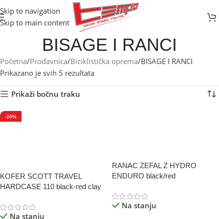
Skip to navigation
Skip to main content
BISAGE I RANCI
Početna
Prodavnica
Biciklistička oprema
BISAGE I RANCI
Prikazano je svih 5 rezultata
Prikaži bočnu traku
-20%
RANAC ZEFAL Z HYDRO
ENDURO black/red
KOFER SCOTT TRAVEL
HARDCASE 110 black-red clay
Na stanju
Na stanju