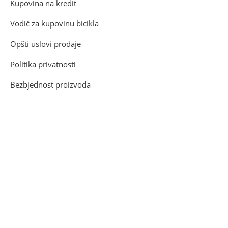
Kupovina na kredit
Vodič za kupovinu bicikla
Opšti uslovi prodaje
Politika privatnosti
Bezbjednost proizvoda
Kontakt info
Cetinjski put br.34 , 81000 Podgorica
Telefon: (+382) (0)20 290 690
Mob. tel.: (+382) (0)68 08 09 10
Email: tempobike@t-com.me
Prodavnica i servis bicikli i sportske opreme Tempo Podgorica