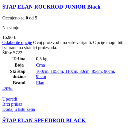
ŠTAP ELAN ROCKROD JUNIOR Black
Ocenjeno sa
0
od 5
Na stanju
16,90
€
Odaberite opcije
Ovaj proizvod ima više varijanti. Opcije mogu biti
izabrane na stranici proizvoda.
Šifra:
5722
Težina
0,5 kg
Boja
Crna
Ski štap -
100cm
,
105cm
,
110cm
,
80cm
,
85cm
,
90cm
,
dužina
95cm
Brand
Elan
-20%
Uporedi
Brzi prikaz
Dodaj u listu želja
ŠTAP ELAN SPEEDROD BLACK