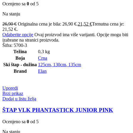
Ocenjeno sa
0
od 5
Na stanju
26,90
€
Originalna cena je bila: 26,90 €.
21,52
€
Trenutna cena je:
21,52 €.
Odaberite opcije
Ovaj proizvod ima više varijanti. Opcije mogu biti
izabrane na stranici proizvoda.
Šifra:
5700-3
Težina
0,3 kg
Boja
Crna
Ski štap - dužina
125cm
,
130cm
,
135cm
Brand
Elan
Uporedi
Brzi prikaz
Dodaj u listu želja
ŠTAP VLK PHANTASTICK JUNIOR PINK
Ocenjeno sa
0
od 5
Na stanju