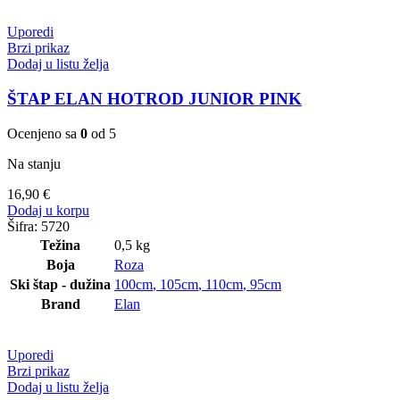
Uporedi
Brzi prikaz
Dodaj u listu želja
ŠTAP ELAN HOTROD JUNIOR PINK
Ocenjeno sa
0
od 5
Na stanju
16,90
€
Dodaj u korpu
Šifra:
5720
Težina
0,5 kg
Boja
Roza
Ski štap - dužina
100cm
,
105cm
,
110cm
,
95cm
Brand
Elan
Uporedi
Brzi prikaz
Dodaj u listu želja