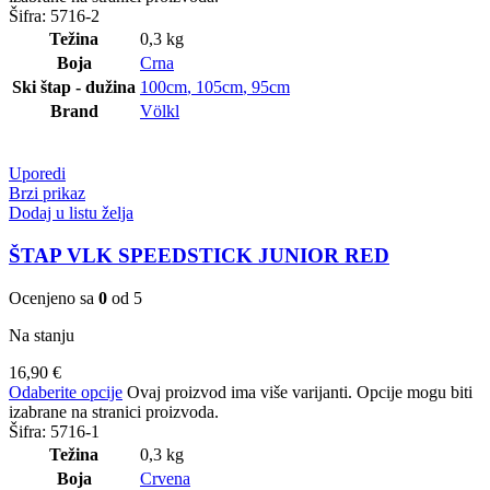
Šifra:
5716-2
Težina
0,3 kg
Boja
Crna
Ski štap - dužina
100cm
,
105cm
,
95cm
Brand
Völkl
Uporedi
Brzi prikaz
Dodaj u listu želja
ŠTAP VLK SPEEDSTICK JUNIOR RED
Ocenjeno sa
0
od 5
Na stanju
16,90
€
Odaberite opcije
Ovaj proizvod ima više varijanti. Opcije mogu biti
izabrane na stranici proizvoda.
Šifra:
5716-1
Težina
0,3 kg
Boja
Crvena