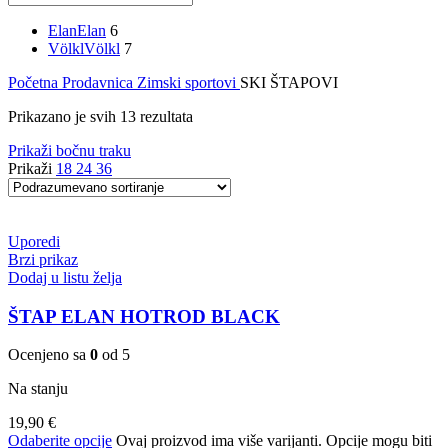
Elan
Elan
6
Völkl
Völkl
7
Početna
Prodavnica
Zimski sportovi
SKI ŠTAPOVI
Prikazano je svih 13 rezultata
Prikaži bočnu traku
Prikaži
18
24
36
Uporedi
Brzi prikaz
Dodaj u listu želja
ŠTAP ELAN HOTROD BLACK
Ocenjeno sa
0
od 5
Na stanju
19,90
€
Odaberite opcije
Ovaj proizvod ima više varijanti. Opcije mogu biti