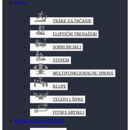
Fitness
TRAKE ZA TRČANJE
ELIPTIČNI TRENAŽERI
SOBNI BICIKLI
STEPERI
MULTIFUNKCIONALNE SPRAVE
KLUPE
TEGOVI I ŠIPKE
FITNES ARTIKLI
BORILAČKI SPORTOVI