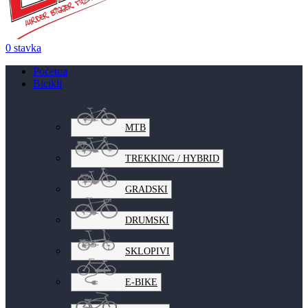
0
stavka
Početna
Bicikli
MTB
TREKKING / HYBRID
GRADSKI
DRUMSKI
SKLOPIVI
E-BIKE