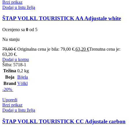
Brzi prikaz
Dodaj u listu želja
ŠTAP VOLKL TOURISTICK AA Adjustale white
Ocenjeno sa
0
od 5
Na stanju
79,00
€
Originalna cena je bila: 79,00 €.
63,20
€
Trenutna cena je:
63,20 €.
Dodaj u korpu
Šifra:
5718-1
Težina
0,2 kg
Boja
Bijela
Brand
Völkl
-20%
Uporedi
Brzi prikaz
Dodaj u listu želja
ŠTAP VOLKL TOURISTICK CC Adjustale carbon