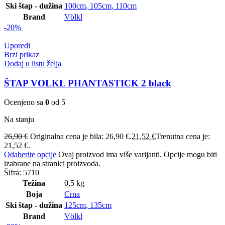
Ski štap - dužina
100cm
,
105cm
,
110cm
Brand
Völkl
-20%
Uporedi
Brzi prikaz
Dodaj u listu želja
ŠTAP VOLKL PHANTASTICK 2 black
Ocenjeno sa
0
od 5
Na stanju
26,90
€
Originalna cena je bila: 26,90 €.
21,52
€
Trenutna cena je:
21,52 €.
Odaberite opcije
Ovaj proizvod ima više varijanti. Opcije mogu biti
izabrane na stranici proizvoda.
Šifra:
5710
Težina
0,5 kg
Boja
Crna
Ski štap - dužina
125cm
,
135cm
Brand
Völkl