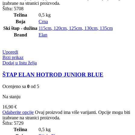
izabrane na stranici proizvoda.
Šifra:
5708
Težina
0,5 kg
Boja
Crna
Ski štap - dužina
115cm
,
120cm
,
125cm
,
130cm
,
135cm
Brand
Elan
Uporedi
Brzi prikaz
Dodaj u listu želja
ŠTAP ELAN HOTROD JUNIOR BLUE
Ocenjeno sa
0
od 5
Na stanju
16,90
€
Odaberite opcije
Ovaj proizvod ima više varijanti. Opcije mogu biti
izabrane na stranici proizvoda.
Šifra:
5729
Težina
0,5 kg