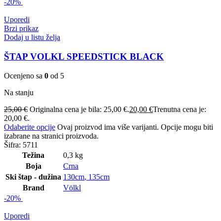
-20%
Uporedi
Brzi prikaz
Dodaj u listu želja
ŠTAP VOLKL SPEEDSTICK BLACK
Ocenjeno sa
0
od 5
Na stanju
25,00
€
Originalna cena je bila: 25,00 €.
20,00
€
Trenutna cena je:
20,00 €.
Odaberite opcije
Ovaj proizvod ima više varijanti. Opcije mogu biti
izabrane na stranici proizvoda.
Šifra:
5711
Težina
0,3 kg
Boja
Crna
Ski štap - dužina
130cm
,
135cm
Brand
Völkl
-20%
Uporedi