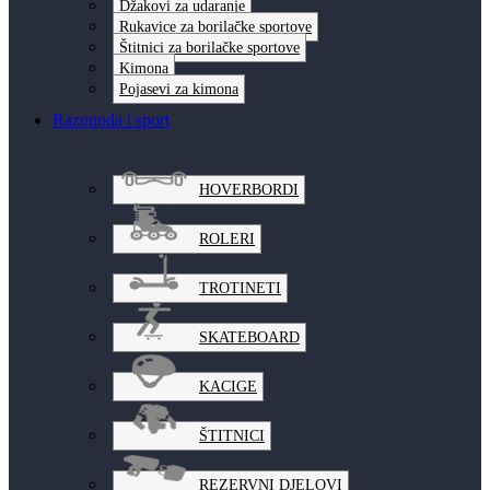
Džakovi za udaranje
Rukavice za borilačke sportove
Štitnici za borilačke sportove
Kimona
Pojasevi za kimona
Razonoda i sport
HOVERBORDI
ROLERI
TROTINETI
SKATEBOARD
KACIGE
ŠTITNICI
REZERVNI DJELOVI