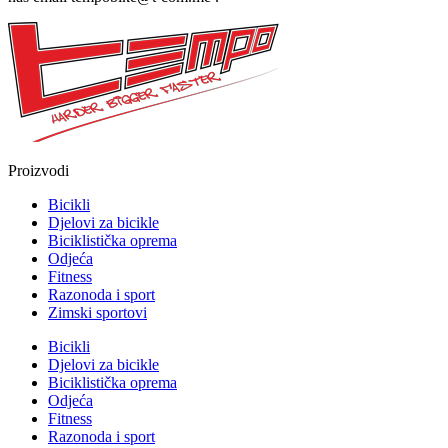
Proizvodi
Bicikli
Djelovi za bicikle
Biciklistička oprema
Odjeća
Fitness
Razonoda i sport
Zimski sportovi
Bicikli
Djelovi za bicikle
Biciklistička oprema
Odjeća
Fitness
Razonoda i sport