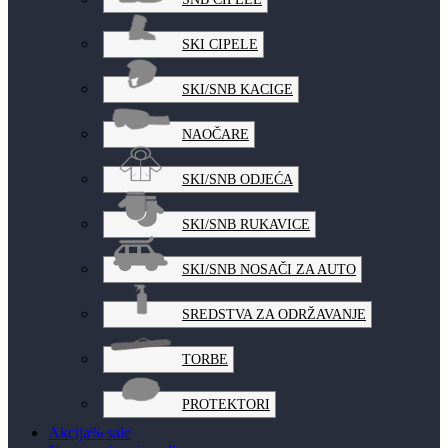
SKI CIPELE
SKI/SNB KACIGE
NAOČARE
SKI/SNB ODJEĆA
SKI/SNB RUKAVICE
SKI/SNB NOSAČI ZA AUTO
SREDSTVA ZA ODRŽAVANJE
TORBE
PROTEKTORI
Akcija
% sale