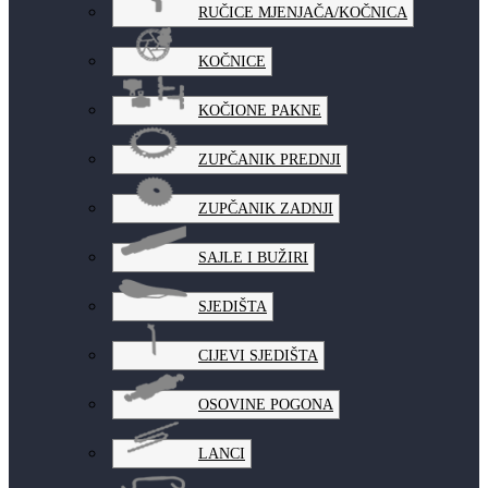
RUČICE MJENJAČA/KOČNICA
KOČNICE
KOČIONE PAKNE
ZUPČANIK PREDNJI
ZUPČANIK ZADNJI
SAJLE I BUŽIRI
SJEDIŠTA
CIJEVI SJEDIŠTA
OSOVINE POGONA
LANCI