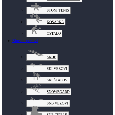
STONI TENIS
KOŠARKA
OSTALO
Zimski sportovi
SKIJE
SKI VEZOVI
SKI ŠTAPOVI
SNOWBOARD
SNB VEZOVI
SNB CIPELE