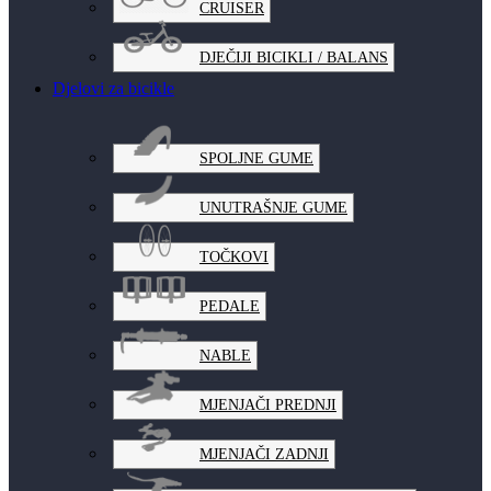
CRUISER
DJEČIJI BICIKLI / BALANS
Djelovi za bicikle
SPOLJNE GUME
UNUTRAŠNJE GUME
TOČKOVI
PEDALE
NABLE
MJENJAČI PREDNJI
MJENJAČI ZADNJI