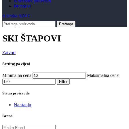
Novo
novi proizvodi
Brendovi
0
stavka
0,00
€
Pretraga
SKI ŠTAPOVI
Zatvori
Sortiraj po cijeni
Minimalna cena
Maksimalna cena
Filter
Status proizvoda
Na stanju
Brend