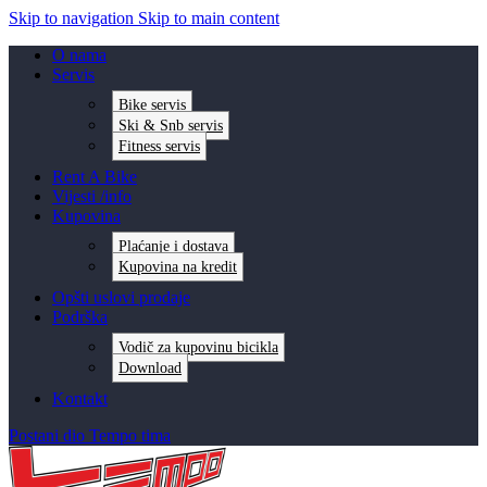
Skip to navigation
Skip to main content
O nama
Servis
Bike servis
Ski & Snb servis
Fitness servis
Rent A Bike
Vijesti /info
Kupovina
Plaćanje i dostava
Kupovina na kredit
Opšti uslovi prodaje
Podrška
Vodič za kupovinu bicikla
Download
Kontakt
Postani dio Tempo tima