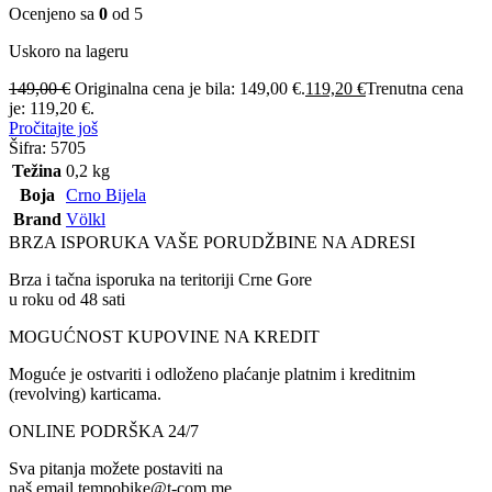
Ocenjeno sa
0
od 5
Uskoro na lageru
149,00
€
Originalna cena je bila: 149,00 €.
119,20
€
Trenutna cena
je: 119,20 €.
Pročitajte još
Šifra:
5705
Težina
0,2 kg
Boja
Crno Bijela
Brand
Völkl
BRZA ISPORUKA VAŠE PORUDŽBINE NA ADRESI
Brza i tačna isporuka na teritoriji Crne Gore
u roku od 48 sati
MOGUĆNOST KUPOVINE NA KREDIT
Moguće je ostvariti i odloženo plaćanje platnim i kreditnim
(revolving) karticama.
ONLINE PODRŠKA 24/7
Sva pitanja možete postaviti na
naš email tempobike@t-com.me .