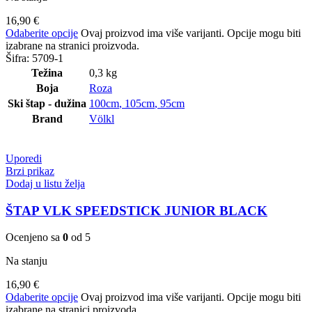
16,90
€
Odaberite opcije
Ovaj proizvod ima više varijanti. Opcije mogu biti
izabrane na stranici proizvoda.
Šifra:
5709-1
Težina
0,3 kg
Boja
Roza
Ski štap - dužina
100cm
,
105cm
,
95cm
Brand
Völkl
Uporedi
Brzi prikaz
Dodaj u listu želja
ŠTAP VLK SPEEDSTICK JUNIOR BLACK
Ocenjeno sa
0
od 5
Na stanju
16,90
€
Odaberite opcije
Ovaj proizvod ima više varijanti. Opcije mogu biti
izabrane na stranici proizvoda.