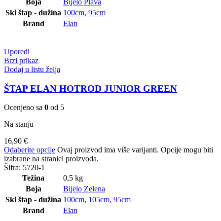
Boja
Bijelo Plava
Ski štap - dužina
100cm
,
95cm
Brand
Elan
Uporedi
Brzi prikaz
Dodaj u listu želja
ŠTAP ELAN HOTROD JUNIOR GREEN
Ocenjeno sa
0
od 5
Na stanju
16,90
€
Odaberite opcije
Ovaj proizvod ima više varijanti. Opcije mogu biti
izabrane na stranici proizvoda.
Šifra:
5720-1
Težina
0,5 kg
Boja
Bijelo Zelena
Ski štap - dužina
100cm
,
105cm
,
95cm
Brand
Elan