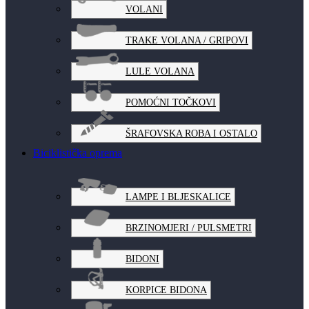
VOLANI
TRAKE VOLANA / GRIPOVI
LULE VOLANA
POMOĆNI TOČKOVI
ŠRAFOVSKA ROBA I OSTALO
Biciklistička oprema
LAMPE I BLJESKALICE
BRZINOMJERI / PULSMETRI
BIDONI
KORPICE BIDONA