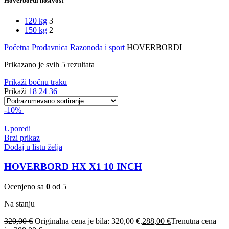
Hoverbordi nosivost
120 kg
3
150 kg
2
Početna
Prodavnica
Razonoda i sport
HOVERBORDI
Prikazano je svih 5 rezultata
Prikaži bočnu traku
Prikaži
18
24
36
-10%
Uporedi
Brzi prikaz
Dodaj u listu želja
HOVERBORD HX X1 10 INCH
Ocenjeno sa
0
od 5
Na stanju
320,00
€
Originalna cena je bila: 320,00 €.
288,00
€
Trenutna cena