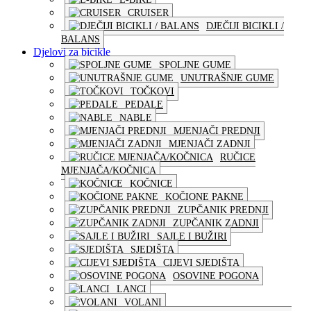
CRUISER
DJEČIJI BICIKLI /
BALANS
Djelovi za bicikle
SPOLJNE GUME
UNUTRAŠNJE GUME
TOČKOVI
PEDALE
NABLE
MJENJAČI PREDNJI
MJENJAČI ZADNJI
RUČICE
MJENJAČA/KOČNICA
KOČNICE
KOČIONE PAKNE
ZUPČANIK PREDNJI
ZUPČANIK ZADNJI
SAJLE I BUŽIRI
SJEDIŠTA
CIJEVI SJEDIŠTA
OSOVINE POGONA
LANCI
VOLANI