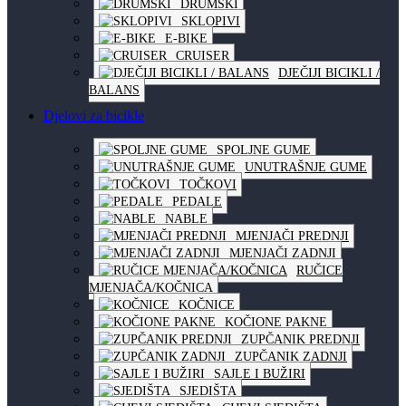
DRUMSKI
SKLOPIVI
E-BIKE
CRUISER
DJEČIJI BICIKLI /
BALANS
Djelovi za bicikle
SPOLJNE GUME
UNUTRAŠNJE GUME
TOČKOVI
PEDALE
NABLE
MJENJAČI PREDNJI
MJENJAČI ZADNJI
RUČICE
MJENJAČA/KOČNICA
KOČNICE
KOČIONE PAKNE
ZUPČANIK PREDNJI
ZUPČANIK ZADNJI
SAJLE I BUŽIRI
SJEDIŠTA