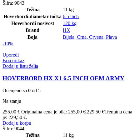
Šifra:
9043
Težina
11 kg
Hoverbordi-diametar točka
6.5 inch
Hoverbordi nosivost
120 kg
Brand
HX
Boja
Bijela
,
Crna
,
Crvena
,
Plava
-10%
Uporedi
Brzi prikaz
Dodaj u listu želja
HOVERBORD HX X1 6.5 INCH OEM ARMY
Ocenjeno sa
0
od 5
Na stanju
255,00
€
Originalna cena je bila: 255,00 €.
229,50
€
Trenutna cena
je: 229,50 €.
Dodaj u korpu
Šifra:
9044
Težina
11 kg