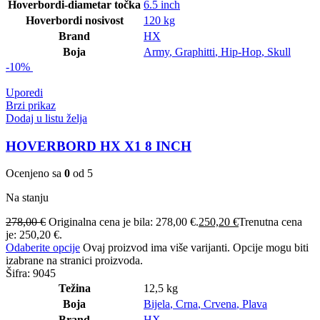
Hoverbordi-diametar točka
6.5 inch
Hoverbordi nosivost
120 kg
Brand
HX
Boja
Army
,
Graphitti
,
Hip-Hop
,
Skull
-10%
Uporedi
Brzi prikaz
Dodaj u listu želja
HOVERBORD HX X1 8 INCH
Ocenjeno sa
0
od 5
Na stanju
278,00
€
Originalna cena je bila: 278,00 €.
250,20
€
Trenutna cena
je: 250,20 €.
Odaberite opcije
Ovaj proizvod ima više varijanti. Opcije mogu biti
izabrane na stranici proizvoda.
Šifra:
9045
Težina
12,5 kg
Boja
Bijela
,
Crna
,
Crvena
,
Plava
Brand
HX