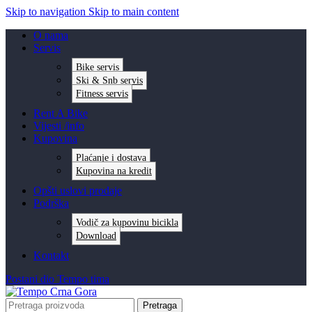
Skip to navigation
Skip to main content
O nama
Servis
Bike servis
Ski & Snb servis
Fitness servis
Rent A Bike
Vijesti /info
Kupovina
Plaćanje i dostava
Kupovina na kredit
Opšti uslovi prodaje
Podrška
Vodič za kupovinu bicikla
Download
Kontakt
Postani dio Tempo tima
Pretraga