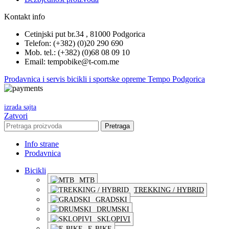
Kontakt info
Cetinjski put br.34 , 81000 Podgorica
Telefon: (+382) (0)20 290 690
Mob. tel.: (+382) (0)68 08 09 10
Email: tempobike@t-com.me
Prodavnica i servis bicikli i sportske opreme Tempo Podgorica
izrada sajta
Zatvori
Pretraga
Info strane
Prodavnica
Bicikli
MTB
TREKKING / HYBRID
GRADSKI
DRUMSKI
SKLOPIVI
E-BIKE