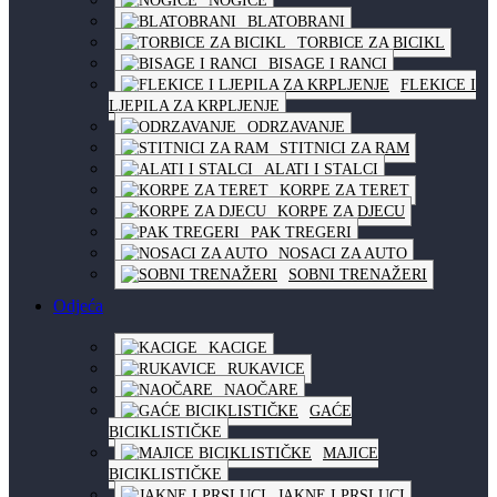
NOGICE
BLATOBRANI
TORBICE ZA BICIKL
BISAGE I RANCI
FLEKICE I
LJEPILA ZA KRPLJENJE
ODRZAVANJE
STITNICI ZA RAM
ALATI I STALCI
KORPE ZA TERET
KORPE ZA DJECU
PAK TREGERI
NOSACI ZA AUTO
SOBNI TRENAŽERI
Odjeća
KACIGE
RUKAVICE
NAOČARE
GAĆE
BICIKLISTIČKE
MAJICE
BICIKLISTIČKE
JAKNE I PRSLUCI