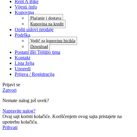
Rent A Bike
Vijesti /info
Kupovina
Plaćanje i dostava
Kupovina na kredit
Opšti uslovi prodaje
Podrška
Vodič za kupovinu bicikla
Download
Postani dio Tempo tima
Kontakt
Lista želja
Uporedi
Prijava / Registracija
Prijavi se
Zatvori
Nemate nalog još uvek?
Napravite nalog?
Ovaj sajt koristi kolačiće. Korišćenjem ovog sajta pristajete na
upotrebu kolačića.
Prihvati