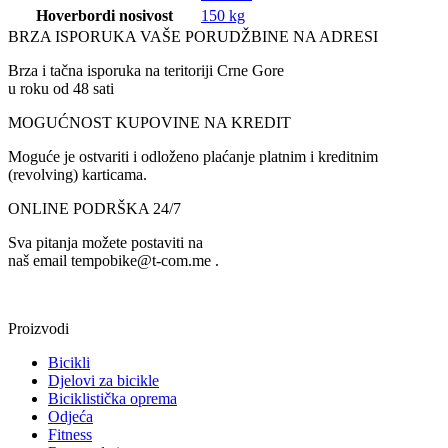
Hoverbordi nosivost
150 kg
BRZA ISPORUKA VAŠE PORUDŽBINE NA ADRESI
Brza i tačna isporuka na teritoriji Crne Gore
u roku od 48 sati
MOGUĆNOST KUPOVINE NA KREDIT
Moguće je ostvariti i odloženo plaćanje platnim i kreditnim
(revolving) karticama.
ONLINE PODRŠKA 24/7
Sva pitanja možete postaviti na
naš email tempobike@t-com.me .
Proizvodi
Bicikli
Djelovi za bicikle
Biciklistička oprema
Odjeća
Fitness