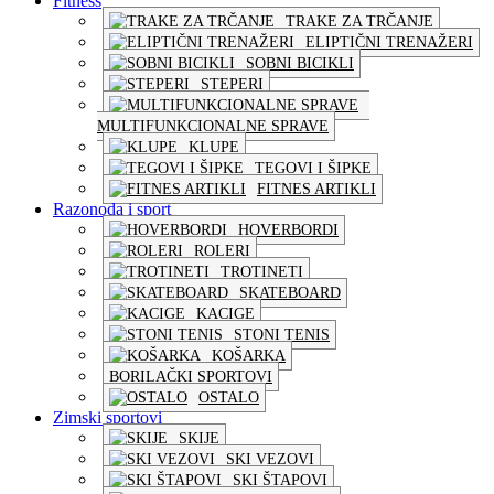
Fitness
TRAKE ZA TRČANJE
ELIPTIČNI TRENAŽERI
SOBNI BICIKLI
STEPERI
MULTIFUNKCIONALNE SPRAVE
KLUPE
TEGOVI I ŠIPKE
FITNES ARTIKLI
Razonoda i sport
HOVERBORDI
ROLERI
TROTINETI
SKATEBOARD
KACIGE
STONI TENIS
KOŠARKA
BORILAČKI SPORTOVI
OSTALO
Zimski sportovi
SKIJE
SKI VEZOVI
SKI ŠTAPOVI