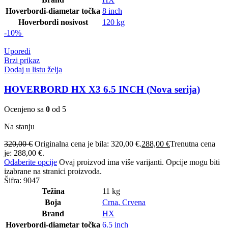
Hoverbordi-diametar točka
8 inch
Hoverbordi nosivost
120 kg
-10%
Uporedi
Brzi prikaz
Dodaj u listu želja
HOVERBORD HX X3 6.5 INCH (Nova serija)
Ocenjeno sa
0
od 5
Na stanju
320,00
€
Originalna cena je bila: 320,00 €.
288,00
€
Trenutna cena
je: 288,00 €.
Odaberite opcije
Ovaj proizvod ima više varijanti. Opcije mogu biti
izabrane na stranici proizvoda.
Šifra:
9047
Težina
11 kg
Boja
Crna
,
Crvena
Brand
HX
Hoverbordi-diametar točka
6.5 inch