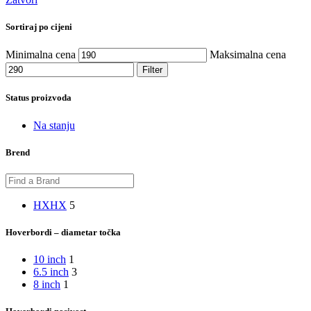
Sortiraj po cijeni
Minimalna cena
Maksimalna cena
Filter
Status proizvoda
Na stanju
Brend
HX
HX
5
Hoverbordi – diametar točka
10 inch
1
6.5 inch
3
8 inch
1