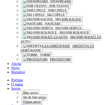
SNOWBOARD
SNB VEZOVI
SNB CIPELE
SKI CIPELE
SKI/SNB KACIGE
NAOČARE
SKI/SNB ODJEĆA
SKI/SNB RUKAVICE
SKI/SNB NOSAČI ZA
AUTO
SREDSTVA ZA
ODRŽAVANJE
TORBE
PROTEKTORI
Akcija
Novo
Brendovi
Početna
O nama
Servis
Bike servis
Ski & Snb servis
Fitness servis