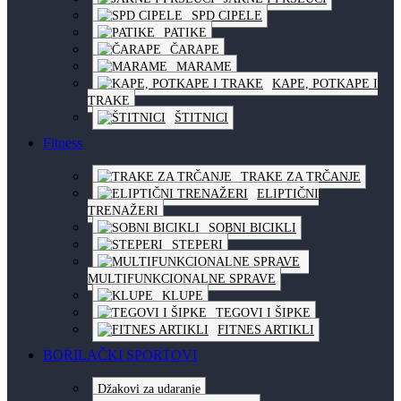
SPD CIPELE
PATIKE
ČARAPE
MARAME
KAPE, POTKAPE I
TRAKE
ŠTITNICI
Fitness
TRAKE ZA TRČANJE
ELIPTIČNI
TRENAŽERI
SOBNI BICIKLI
STEPERI
MULTIFUNKCIONALNE SPRAVE
KLUPE
TEGOVI I ŠIPKE
FITNES ARTIKLI
BORILAČKI SPORTOVI
Džakovi za udaranje