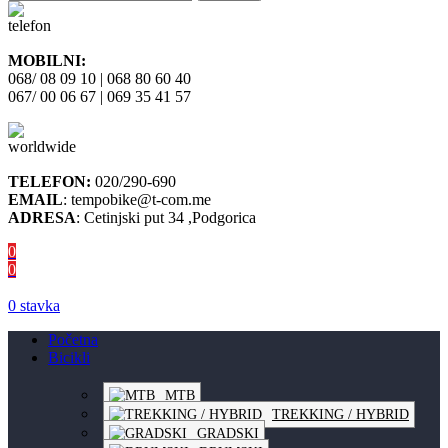
MOBILNI:
068/ 08 09 10 | 068 80 60 40
067/ 00 06 67 | 069 35 41 57
TELEFON:
020/290-690
EMAIL
: tempobike@t-com.me
ADRESA
: Cetinjski put 34 ,Podgorica
0
0
0
stavka
Početna
Bicikli
MTB
TREKKING / HYBRID
GRADSKI