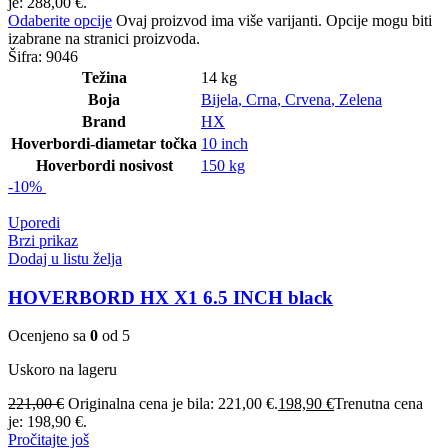
je: 288,00 €.
Odaberite opcije
Ovaj proizvod ima više varijanti. Opcije mogu biti
izabrane na stranici proizvoda.
Šifra:
9046
Težina
14 kg
Boja
Bijela
,
Crna
,
Crvena
,
Zelena
Brand
HX
Hoverbordi-diametar točka
10 inch
Hoverbordi nosivost
150 kg
-10%
Uporedi
Brzi prikaz
Dodaj u listu želja
HOVERBORD HX X1 6.5 INCH black
Ocenjeno sa
0
od 5
Uskoro na lageru
221,00
€
Originalna cena je bila: 221,00 €.
198,90
€
Trenutna cena
je: 198,90 €.
Pročitajte još