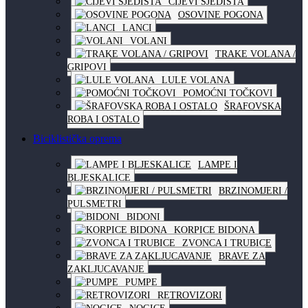
CIJEVI SJEDIŠTA
OSOVINE POGONA
LANCI
VOLANI
TRAKE VOLANA /
GRIPOVI
LULE VOLANA
POMOĆNI TOČKOVI
ŠRAFOVSKA
ROBA I OSTALO
Biciklistička oprema
LAMPE I
BLJESKALICE
BRZINOMJERI /
PULSMETRI
BIDONI
KORPICE BIDONA
ZVONCA I TRUBICE
BRAVE ZA
ZAKLJUCAVANJE
PUMPE
RETROVIZORI