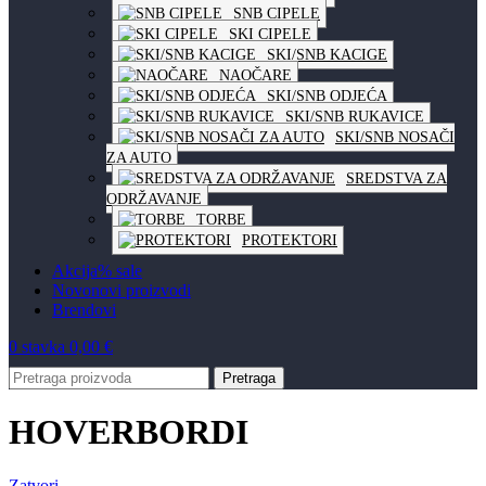
SNB CIPELE
SKI CIPELE
SKI/SNB KACIGE
NAOČARE
SKI/SNB ODJEĆA
SKI/SNB RUKAVICE
SKI/SNB NOSAČI
ZA AUTO
SREDSTVA ZA
ODRŽAVANJE
TORBE
PROTEKTORI
Akcija
% sale
Novo
novi proizvodi
Brendovi
0
stavka
0,00
€
Pretraga
HOVERBORDI
Zatvori