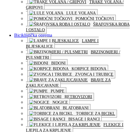
TRAKE VOLANA /
GRIPOVI
LULE VOLANA
POMOĆNI TOČKOVI
ŠRAFOVSKA ROBA
I OSTALO
Biciklistička oprema
LAMPE I
BLJESKALICE
BRZINOMJERI /
PULSMETRI
BIDONI
KORPICE BIDONA
ZVONCA I TRUBICE
BRAVE ZA
ZAKLJUCAVANJE
PUMPE
RETROVIZORI
NOGICE
BLATOBRANI
TORBICE ZA BICIKL
BISAGE I RANCI
FLEKICE I
LJEPILA ZA KRPLJENJE