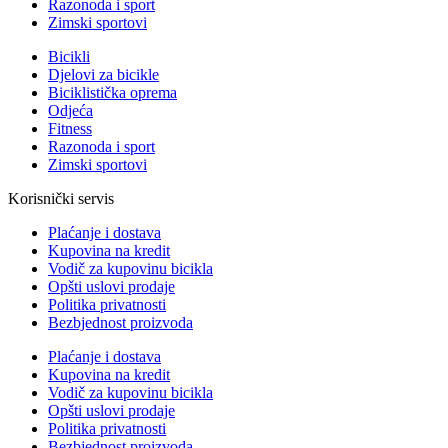
Razonoda i sport
Zimski sportovi
Bicikli
Djelovi za bicikle
Biciklistička oprema
Odjeća
Fitness
Razonoda i sport
Zimski sportovi
Korisnički servis
Plaćanje i dostava
Kupovina na kredit
Vodič za kupovinu bicikla
Opšti uslovi prodaje
Politika privatnosti
Bezbjednost proizvoda
Plaćanje i dostava
Kupovina na kredit
Vodič za kupovinu bicikla
Opšti uslovi prodaje
Politika privatnosti
Bezbjednost proizvoda