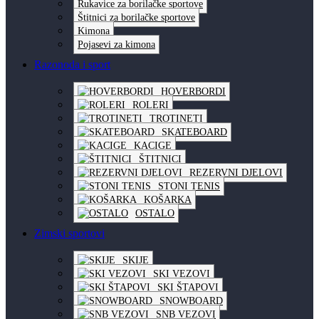
Rukavice za borilačke sportove
Štitnici za borilačke sportove
Kimona
Pojasevi za kimona
Razonoda i sport
HOVERBORDI
ROLERI
TROTINETI
SKATEBOARD
KACIGE
ŠTITNICI
REZERVNI DJELOVI
STONI TENIS
KOŠARKA
OSTALO
Zimski sportovi
SKIJE
SKI VEZOVI
SKI ŠTAPOVI
SNOWBOARD
SNB VEZOVI