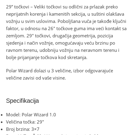
29” točkovi – Veliki točkovi su odlični za prlazak preko
neprijatnih korenja i kamenitih sekcija, u suštini olakšava
vožnju u svim uslovima. Poboljšana vuča je takođe ključni
faktor, u odnosu na 26″ točkove guma ima veći kontakt sa
zemljom. 29″ točkovi, drugačija geometrija, pozicija
sjedenja i način vožnje, omogućavaju veću brzinu po
ravnom terenu, udobniju vožnju na neravnom terenu i
bolje prijanjanje točkova kod skretanja.
Polar Wizard dolazi u 3 veličine, izbor odgovarajuće
veličine zavisi od vaše visine.
Specifikacija
Model: Polar Wizard 1.0
Veličina točka: 29″
Broj brzina: 3×7