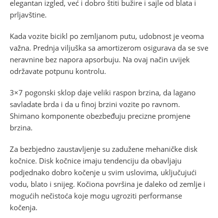
elegantan izgled, već i dobro štiti bužire i sajle od blata i
prljavštine.
Kada vozite bicikl po zemljanom putu, udobnost je veoma
važna. Prednja viljuška sa amortizerom osigurava da se sve
neravnine bez napora apsorbuju. Na ovaj način uvijek
održavate potpunu kontrolu.
3×7 pogonski sklop daje veliki raspon brzina, da lagano
savladate brda i da u finoj brzini vozite po ravnom.
Shimano komponente obezbeđuju precizne promjene
brzina.
Za bezbjedno zaustavljenje su zadužene mehaničke disk
kočnice. Disk kočnice imaju tendenciju da obavljaju
podjednako dobro kočenje u svim uslovima, uključujući
vodu, blato i snijeg. Kočiona površina je daleko od zemlje i
mogućih nečistoća koje mogu ugroziti performanse
kočenja.