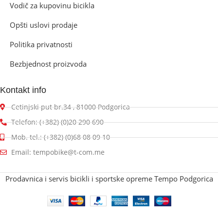
Vodič za kupovinu bicikla
Opšti uslovi prodaje
Politika privatnosti
Bezbjednost proizvoda
Kontakt info
Cetinjski put br.34 , 81000 Podgorica
Telefon: (+382) (0)20 290 690
Mob. tel.: (+382) (0)68 08 09 10
Email: tempobike@t-com.me
Prodavnica i servis bicikli i sportske opreme Tempo Podgorica