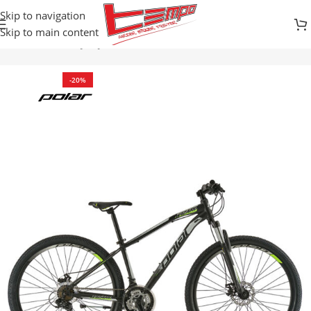
Skip to navigation
Skip to main content
davnica
Bicikli
DJEČIJI BICIKLI / BALANS
BICIKLI SA BRZINAMA
-20%