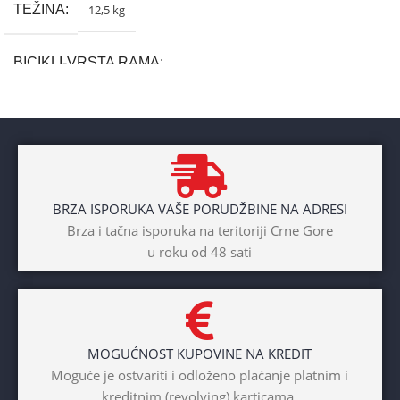
TEŽINA
12,5 kg
BICIKLI-VRSTA RAMA
Aluminium
BRAND
Cross
BRZA ISPORUKA VAŠE PORUDŽBINE NA ADRESI
POL
Brza i tačna isporuka na teritoriji Crne Gore
u roku od 48 sati
Dječaci
,
Djevojčice
,
Unisex
DIAMETAR TOČKA
26″
MOGUĆNOST KUPOVINE NA KREDIT
BICIKLI-TIP RAMA
Moguće je ostvariti i odloženo plaćanje platnim i
kreditnim (revolving) karticama.