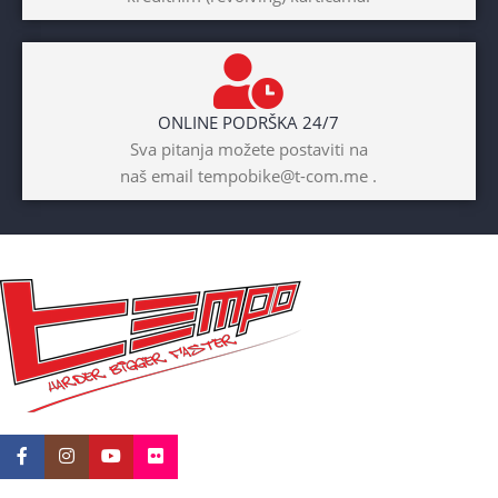
Prednji amotrizer
BOJA
Žuta
ONLINE PODRŠKA 24/7
BICIKLI-UZRAST
Sva pitanja možete postaviti na
DJETETA
naš email tempobike@t-com.me .
10+god
BICIKLI-KOČNICE
Disk mehanički