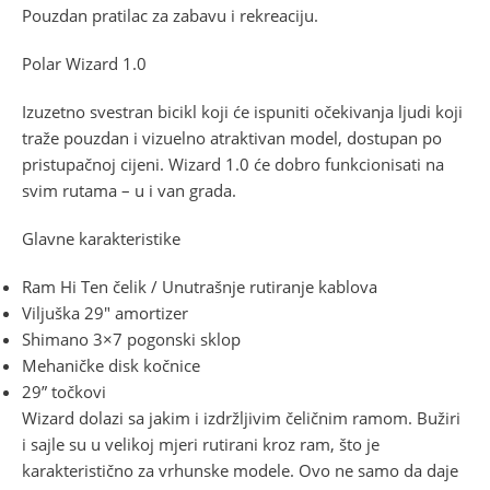
Pouzdan pratilac za zabavu i rekreaciju.
Polar Wizard 1.0
Izuzetno svestran bicikl koji će ispuniti očekivanja ljudi koji
traže pouzdan i vizuelno atraktivan model, dostupan po
pristupačnoj cijeni. Wizard 1.0 će dobro funkcionisati na
svim rutama – u i van grada.
Glavne karakteristike
Ram Hi Ten čelik / Unutrašnje rutiranje kablova
Viljuška 29″ amortizer
Shimano 3×7 pogonski sklop
Mehaničke disk kočnice
29” točkovi
Wizard dolazi sa jakim i izdržljivim čeličnim ramom. Bužiri
i sajle su u velikoj mjeri rutirani kroz ram, što je
karakteristično za vrhunske modele. Ovo ne samo da daje