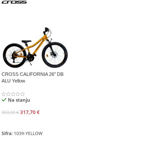
CROSS CALIFORNIA 26″ DB
ALU Yellow
Na stanju
317,70
€
353,00
€
Dodaj U Korpu
Šifra:
1039-YELLOW