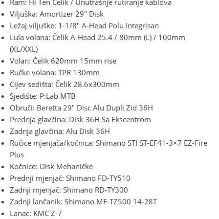
Ram: Hi Ten Čelik / Unutrašnje rutiranje kablova
Viljuška: Amortizer 29″ Disk
Ležaj viljuške: 1-1/8″ A-Head Polu Integrisan
Lula volana: Čelik A-Head 25.4 / 80mm (L) / 100mm
(XL/XXL)
Volan: Čelik 620mm 15mm rise
Ručke volana: TPR 130mm
Cijev sedišta: Čelik 28.6x300mm
Sjedište: P:Lab MTB
Obruči: Beretta 29″ Disc Alu Dupli Zid 36H
Prednja glavčina: Disk 36H Sa Ekscentrom
Zadnja glavčina: Alu Disk 36H
Ručice mjenjača/kočnica: Shimano STI ST-EF41-3×7 EZ-Fire
Plus
Kočnice: Disk Mehaničke
Prednji mjenjač: Shimano FD-TY510
Zadnji mjenjač: Shimano RD-TY300
Zadnji lančanik: Shimano MF-TZ500 14-28T
Lanac: KMC Z-7