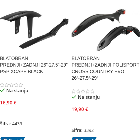
BLATOBRAN
BLATOBRAN
PREDNJI+ZADNJI 26″-27.5″-29″
PREDNJI+ZADNJI POLISPORT
PSP XCAPE BLACK
CROSS COUNTRY EVO
26″-27.5″-29″
Na stanju
Na stanju
16,90
€
19,90
€
Dodaj U Korpu
Dodaj U Korpu
Šifra:
4439
Šifra:
3392