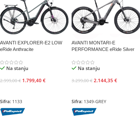
AVANTI EXPLORER-E2 LOW
AVANTI MONTARI-E
eRide Anthracite
PERFORMANCE eRide Silver
Na stanju
Na stanju
1.799,40
€
2.144,35
€
2.999,00
€
3.299,00
€
Odaberite Opcije
Odaberite Opcije
Šifra:
1133
Šifra:
1349-GREY