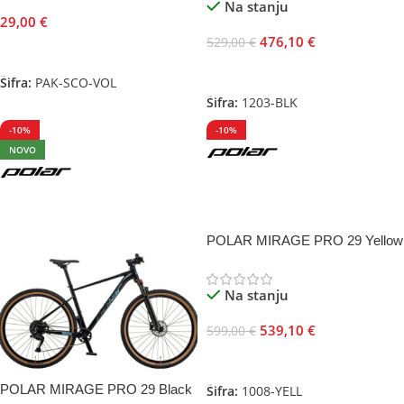
Na stanju
29,00
€
476,10
€
529,00
€
Dodaj U Korpu
Odaberite Opcije
Šifra:
PAK-SCO-VOL
Šifra:
1203-BLK
-10%
-10%
NOVO
POLAR MIRAGE PRO 29 Yellow
Na stanju
539,10
€
599,00
€
Odaberite Opcije
POLAR MIRAGE PRO 29 Black
Šifra:
1008-YELL