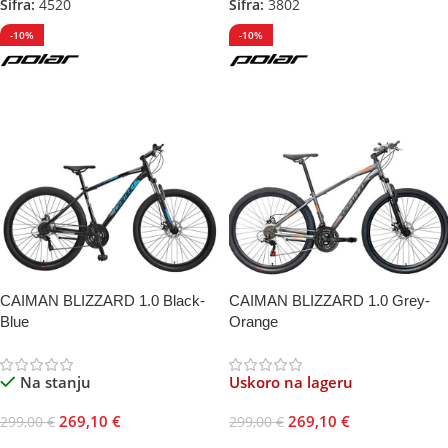
Šifra:
4520
Šifra:
3802
-10%
-10%
CAIMAN BLIZZARD 1.0 Black-
CAIMAN BLIZZARD 1.0 Grey-
Blue
Orange
Na stanju
Uskoro na lageru
269,10
€
269,10
€
299,00
€
299,00
€