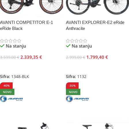
AVANTI COMPETITOR E-1
AVANTI EXPLORER-E2 eRide
eRide Black
Anthracite
Na stanju
Na stanju
2.339,35
€
1.799,40
€
3.599,00
€
2.999,00
€
Odaberite Opcije
Odaberite Opcije
Šifra:
1348-BLK
Šifra:
1132
-40%
-35%
NOVO
NOVO