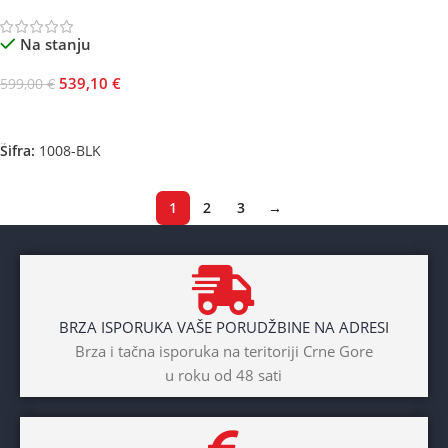
Na stanju
539,10
€
599,00
€
Odaberite Opcije
Šifra:
1008-BLK
1
2
3
→
BRZA ISPORUKA VAŠE PORUDŽBINE NA ADRESI
Brza i tačna isporuka na teritoriji Crne Gore
u roku od 48 sati