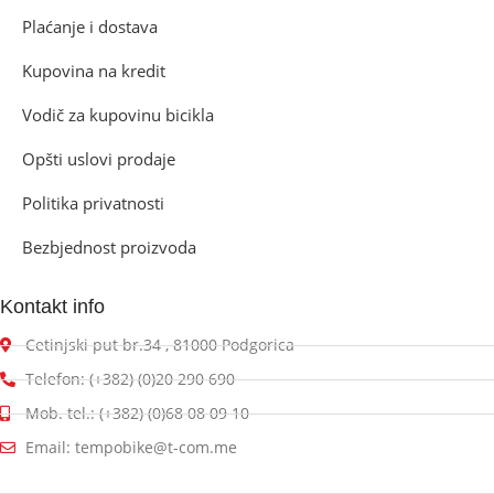
Plaćanje i dostava
Kupovina na kredit
Vodič za kupovinu bicikla
Opšti uslovi prodaje
Politika privatnosti
Bezbjednost proizvoda
Kontakt info
Cetinjski put br.34 , 81000 Podgorica
Telefon: (+382) (0)20 290 690
Mob. tel.: (+382) (0)68 08 09 10
Email: tempobike@t-com.me