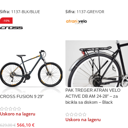
Odaberite Opcije
Odaberite Opcije
Šifra:
1137-BLK/BLUE
Šifra:
1137-GREY/OR
-10%
PAK TREGER ATRAN VELO
ACTIVE DB AM 24-28″ – za
CROSS FUSION 9 29″
bicikla sa diskom – Black
Uskoro na lageru
Uskoro na lageru
566,10
€
629,00
€