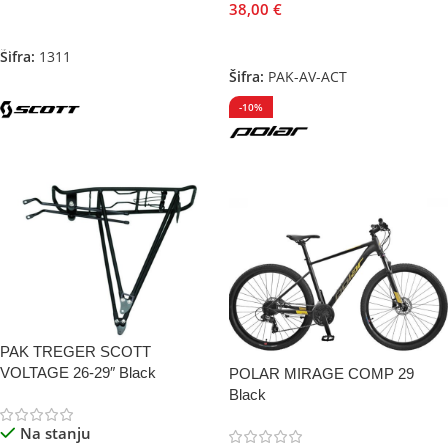
38,00
€
Odaberite Opcije
Pročitajte Još
Šifra:
1311
Šifra:
PAK-AV-ACT
-10%
PAK TREGER SCOTT
VOLTAGE 26-29″ Black
POLAR MIRAGE COMP 29
Black
Na stanju