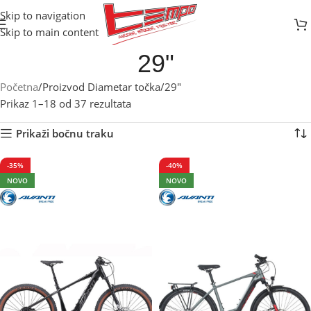
Skip to navigation
Skip to main content
29"
Početna
Proizvod Diametar točka
29"
Prikaz 1–18 od 37 rezultata
Prikaži bočnu traku
-35%
-40%
NOVO
NOVO