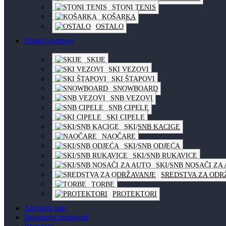
STONI TENIS
KOŠARKA
OSTALO
Zimski sportovi
SKIJE
SKI VEZOVI
SKI ŠTAPOVI
SNOWBOARD
SNB VEZOVI
SNB CIPELE
SKI CIPELE
SKI/SNB KACIGE
NAOČARE
SKI/SNB ODJEĆA
SKI/SNB RUKAVICE
SKI/SNB NOSAČI ZA
SREDSTVA ZA ODR
TORBE
PROTEKTORI
Akcija
% sale
Novo
novi proizvodi