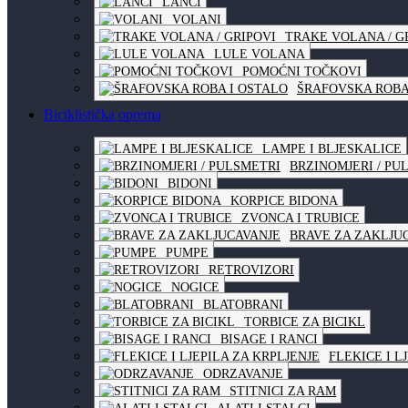
LANCI
VOLANI
TRAKE VOLANA / G
LULE VOLANA
POMOĆNI TOČKOVI
ŠRAFOVSKA ROBA
Biciklistička oprema
LAMPE I BLJESKALICE
BRZINOMJERI / PU
BIDONI
KORPICE BIDONA
ZVONCA I TRUBICE
BRAVE ZA ZAKLJU
PUMPE
RETROVIZORI
NOGICE
BLATOBRANI
TORBICE ZA BICIKL
BISAGE I RANCI
FLEKICE I L
ODRZAVANJE
STITNICI ZA RAM