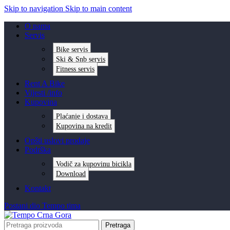
Skip to navigation
Skip to main content
O nama
Servis
Bike servis
Ski & Snb servis
Fitness servis
Rent A Bike
Vijesti /info
Kupovina
Plaćanje i dostava
Kupovina na kredit
Opšti uslovi prodaje
Podrška
Vodič za kupovinu bicikla
Download
Kontakt
Postani dio Tempo tima
Pretraga