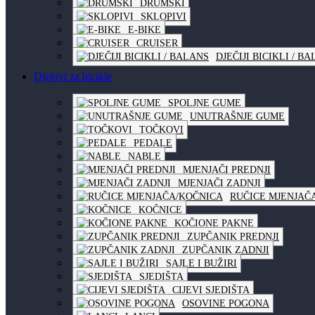
DRUMSKI
SKLOPIVI
E-BIKE
CRUISER
DJEČIJI BICIKLI / B
Djelovi za bicikle
SPOLJNE GUME
UNUTRAŠNJE GUME
TOČKOVI
PEDALE
NABLE
MJENJAČI PREDNJI
MJENJAČI ZADNJI
RUČICE MJENJAČ
KOČNICE
KOČIONE PAKNE
ZUPČANIK PREDNJI
ZUPČANIK ZADNJI
SAJLE I BUŽIRI
SJEDIŠTA
CIJEVI SJEDIŠTA
OSOVINE POGONA