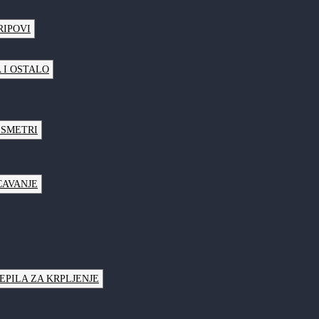
RIPOVI
 I OSTALO
LSMETRI
CAVANJE
JEPILA ZA KRPLJENJE