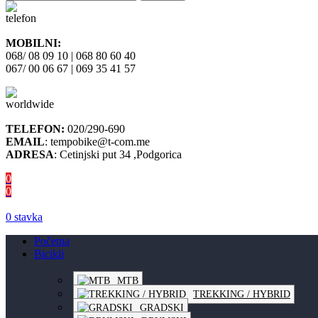
MOBILNI:
068/ 08 09 10 | 068 80 60 40
067/ 00 06 67 | 069 35 41 57
TELEFON:
020/290-690
EMAIL
: tempobike@t-com.me
ADRESA
: Cetinjski put 34 ,Podgorica
0
0
0
stavka
Početna
Bicikli
MTB
TREKKING / HYBRID
GRADSKI