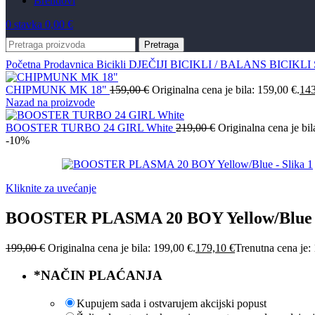
Brendovi
0
stavka
0,00
€
Pretraga
Početna
Prodavnica
Bicikli
DJEČIJI BICIKLI / BALANS
BICIKL
CHIPMUNK MK 18"
159,00
€
Originalna cena je bila: 159,00 €.
14
Nazad na proizvode
BOOSTER TURBO 24 GIRL White
219,00
€
Originalna cena je bil
-10%
Kliknite za uvećanje
BOOSTER PLASMA 20 BOY Yellow/Blue
199,00
€
Originalna cena je bila: 199,00 €.
179,10
€
Trenutna cena je:
*
NAČIN PLAĆANJA
Kupujem sada i ostvarujem akcijski popust