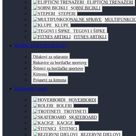
ELIPTIČNI TRENAŽERI
SOBNI BICIKLI
STEPERI
MULTIFUNKCI
KLUPE
TEGOVI I ŠIPKE
FITNES ARTIKLI
BORILAČKI SPORTOVI
Džakovi za udaranje
Rukavice za borilačke sportove
Štitnici za borilačke sportove
Kimona
Pojasevi za kimona
Razonoda i sport
HOVERBORDI
ROLERI
TROTINETI
SKATEBOARD
KACIGE
ŠTITNICI
REZERVNI DJELOVI