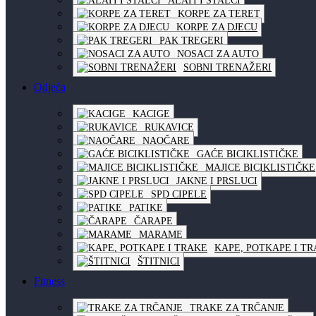
ALATI I STALCI
KORPE ZA TERET
KORPE ZA DJECU
PAK TREGERI
NOSACI ZA AUTO
SOBNI TRENAŽERI
Odjeća
KACIGE
RUKAVICE
NAOČARE
GAĆE BICIKLISTIČKE
MAJICE BICIKLISTIČKE
JAKNE I PRSLUCI
SPD CIPELE
PATIKE
ČARAPE
MARAME
KAPE, POTKAPE I T
ŠTITNICI
Fitness
TRAKE ZA TRČANJE