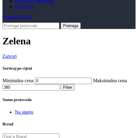
Novo
novi proizvodi
Brendovi
0
stavka
0,00
€
Pretraga
Zelena
Zatvori
Sortiraj po cijeni
Minimalna cena
Maksimalna cena
Filter
Status proizvoda
Na stanju
Brend