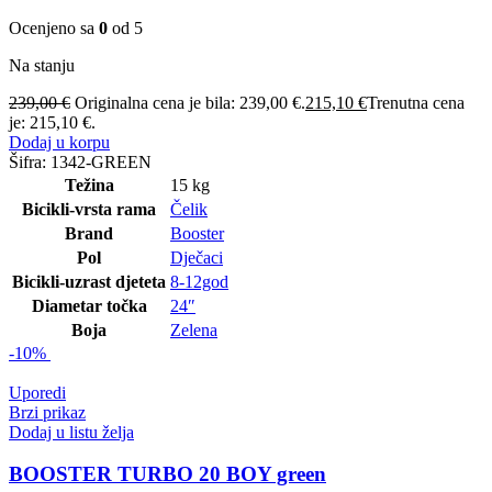
Ocenjeno sa
0
od 5
Na stanju
239,00
€
Originalna cena je bila: 239,00 €.
215,10
€
Trenutna cena
je: 215,10 €.
Dodaj u korpu
Šifra:
1342-GREEN
Težina
15 kg
Bicikli-vrsta rama
Čelik
Brand
Booster
Pol
Dječaci
Bicikli-uzrast djeteta
8-12god
Diametar točka
24″
Boja
Zelena
-10%
Uporedi
Brzi prikaz
Dodaj u listu želja
BOOSTER TURBO 20 BOY green