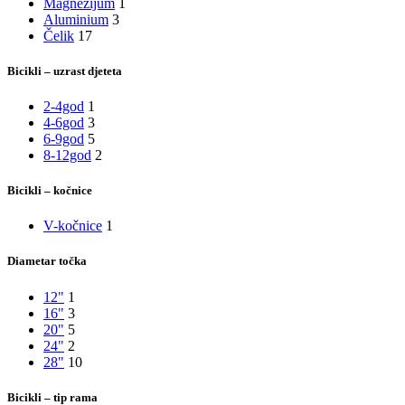
Magnezijum
1
Aluminium
3
Čelik
17
Bicikli – uzrast djeteta
2-4god
1
4-6god
3
6-9god
5
8-12god
2
Bicikli – kočnice
V-kočnice
1
Diametar točka
12"
1
16"
3
20"
5
24"
2
28"
10
Bicikli – tip rama