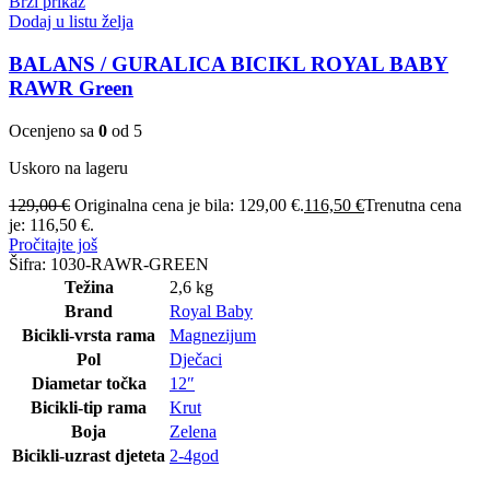
Brzi prikaz
Dodaj u listu želja
BALANS / GURALICA BICIKL ROYAL BABY
RAWR Green
Ocenjeno sa
0
od 5
Uskoro na lageru
129,00
€
Originalna cena je bila: 129,00 €.
116,50
€
Trenutna cena
je: 116,50 €.
Pročitajte još
Šifra:
1030-RAWR-GREEN
Težina
2,6 kg
Brand
Royal Baby
Bicikli-vrsta rama
Magnezijum
Pol
Dječaci
Diametar točka
12″
Bicikli-tip rama
Krut
Boja
Zelena
Bicikli-uzrast djeteta
2-4god