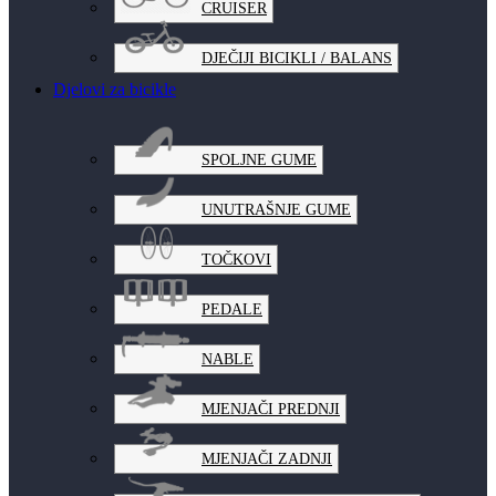
CRUISER
DJEČIJI BICIKLI / BALANS
Djelovi za bicikle
SPOLJNE GUME
UNUTRAŠNJE GUME
TOČKOVI
PEDALE
NABLE
MJENJAČI PREDNJI
MJENJAČI ZADNJI