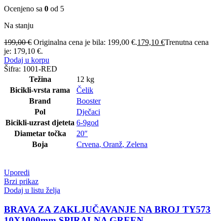
Ocenjeno sa
0
od 5
Na stanju
199,00
€
Originalna cena je bila: 199,00 €.
179,10
€
Trenutna cena
je: 179,10 €.
Dodaj u korpu
Šifra:
1001-RED
Težina
12 kg
Bicikli-vrsta rama
Čelik
Brand
Booster
Pol
Dječaci
Bicikli-uzrast djeteta
6-9god
Diametar točka
20″
Boja
Crvena
,
Oranž
,
Zelena
Uporedi
Brzi prikaz
Dodaj u listu želja
BRAVA ZA ZAKLJUČAVANJE NA BROJ TY573
10X1000mm SPIRALNA GREEN