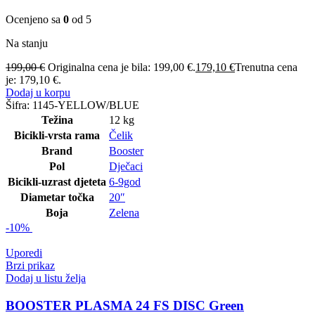
Ocenjeno sa
0
od 5
Na stanju
199,00
€
Originalna cena je bila: 199,00 €.
179,10
€
Trenutna cena
je: 179,10 €.
Dodaj u korpu
Šifra:
1145-YELLOW/BLUE
Težina
12 kg
Bicikli-vrsta rama
Čelik
Brand
Booster
Pol
Dječaci
Bicikli-uzrast djeteta
6-9god
Diametar točka
20″
Boja
Zelena
-10%
Uporedi
Brzi prikaz
Dodaj u listu želja
BOOSTER PLASMA 24 FS DISC Green