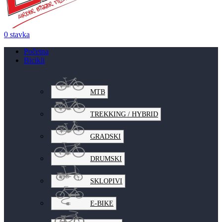
0
stavka
Početna
Bicikli
MTB
TREKKING / HYBRID
GRADSKI
DRUMSKI
SKLOPIVI
E-BIKE