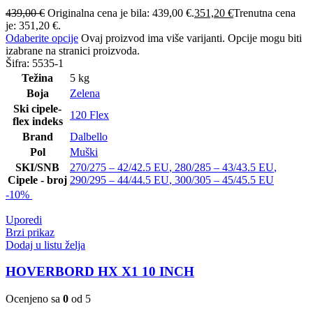
439,00
€
Originalna cena je bila: 439,00 €.
351,20
€
Trenutna cena
je: 351,20 €.
Odaberite opcije
Ovaj proizvod ima više varijanti. Opcije mogu biti
izabrane na stranici proizvoda.
Šifra:
5535-1
Težina
5 kg
Boja
Zelena
Ski cipele-
120 Flex
flex indeks
Brand
Dalbello
Pol
Muški
SKI/SNB
270/275 – 42/42.5 EU
,
280/285 – 43/43.5 EU
,
Cipele - broj
290/295 – 44/44.5 EU
,
300/305 – 45/45.5 EU
-10%
Uporedi
Brzi prikaz
Dodaj u listu želja
HOVERBORD HX X1 10 INCH
Ocenjeno sa
0
od 5