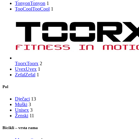
Tonyon
Tonyon
1
TooCool
TooCool
1
Toorx
Toorx
2
Uvex
Uvex
1
Zefal
Zefal
1
Pol
Dječaci
13
Muški
3
Unisex
3
Ženski
11
Bicikli – vrsta rama