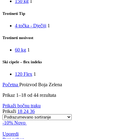
150 kg
1
Trotineti Tip
4 točka - Dječiji
1
Trotineti nosivost
60 kg
1
Ski cipele – flex indeks
120 Flex
1
Početna
Proizvod Boja
Zelena
Prikaz 1–18 od 44 rezultata
Prikaži bočnu traku
Prikaži
18
24
36
-10%
Novo
Uporedi