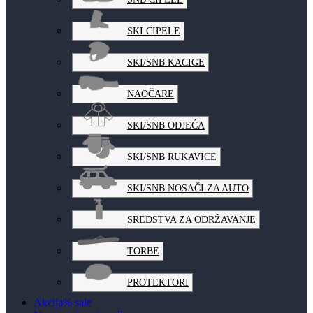
SKI CIPELE
SKI/SNB KACIGE
NAOČARE
SKI/SNB ODJEĆA
SKI/SNB RUKAVICE
SKI/SNB NOSAČI ZA AUTO
SREDSTVA ZA ODRŽAVANJE
TORBE
PROTEKTORI
Akcija
% sale