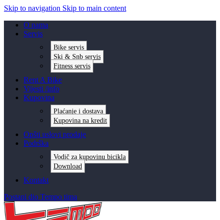
Skip to navigation
Skip to main content
O nama
Servis
Bike servis
Ski & Snb servis
Fitness servis
Rent A Bike
Vijesti /info
Kupovina
Plaćanje i dostava
Kupovina na kredit
Opšti uslovi prodaje
Podrška
Vodič za kupovinu bicikla
Download
Kontakt
Postani dio Tempo tima