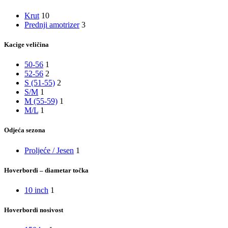
Krut
10
Prednji amotrizer
3
Kacige veličina
50-56
1
52-56
2
S (51-55)
2
S/M
1
M (55-59)
1
M/L
1
Odjeća sezona
Proljeće / Jesen
1
Hoverbordi – diametar točka
10 inch
1
Hoverbordi nosivost