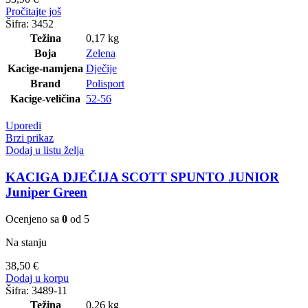
Pročitajte još
Šifra:
3452
Težina
0,17 kg
Boja
Zelena
Kacige-namjena
Dječije
Brand
Polisport
Kacige-veličina
52-56
Uporedi
Brzi prikaz
Dodaj u listu želja
KACIGA DJEČIJA SCOTT SPUNTO JUNIOR
Juniper Green
Ocenjeno sa
0
od 5
Na stanju
38,50
€
Dodaj u korpu
Šifra:
3489-11
Težina
0,26 kg