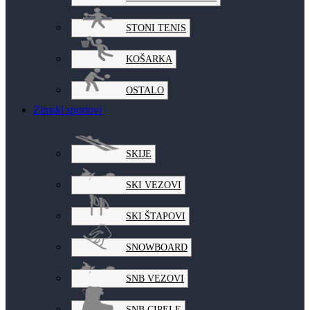
STONI TENIS
KOŠARKA
OSTALO
Zimski sportovi
SKIJE
SKI VEZOVI
SKI ŠTAPOVI
SNOWBOARD
SNB VEZOVI
SNB CIPELE