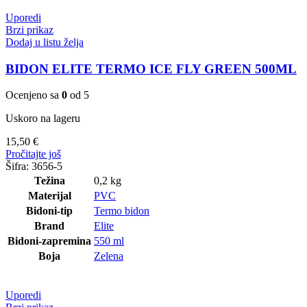
Uporedi
Brzi prikaz
Dodaj u listu želja
BIDON ELITE TERMO ICE FLY GREEN 500ML
Ocenjeno sa
0
od 5
Uskoro na lageru
15,50
€
Pročitajte još
Šifra:
3656-5
Težina
0,2 kg
Materijal
PVC
Bidoni-tip
Termo bidon
Brand
Elite
Bidoni-zapremina
550 ml
Boja
Zelena
Uporedi