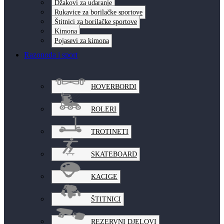
Džakovi za udaranje
Rukavice za borilačke sportove
Štitnici za borilačke sportove
Kimona
Pojasevi za kimona
Razonoda i sport
HOVERBORDI
ROLERI
TROTINETI
SKATEBOARD
KACIGE
ŠTITNICI
REZERVNI DJELOVI