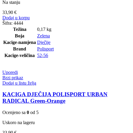
Na stanju
33,90
€
Dodaj u korpu
Šifra:
4444
Težina
0,17 kg
Boja
Zelena
Kacige-namjena
Dječije
Brand
Polisport
Kacige-veličina
52-56
Uporedi
Brzi prikaz
Dodaj u listu želja
KACIGA DJEČIJA POLISPORT URBAN
RADICAL Green-Orange
Ocenjeno sa
0
od 5
Uskoro na lageru
33,90
€