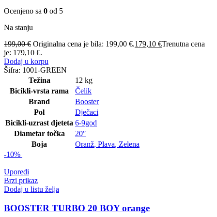
Ocenjeno sa
0
od 5
Na stanju
199,00
€
Originalna cena je bila: 199,00 €.
179,10
€
Trenutna cena
je: 179,10 €.
Dodaj u korpu
Šifra:
1001-GREEN
Težina
12 kg
Bicikli-vrsta rama
Čelik
Brand
Booster
Pol
Dječaci
Bicikli-uzrast djeteta
6-9god
Diametar točka
20″
Boja
Oranž
,
Plava
,
Zelena
-10%
Uporedi
Brzi prikaz
Dodaj u listu želja
BOOSTER TURBO 20 BOY orange