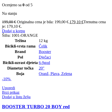
Ocenjeno sa
0
od 5
Na stanju
199,00
€
Originalna cena je bila: 199,00 €.
179,10
€
Trenutna cena
je: 179,10 €.
Dodaj u korpu
Šifra:
1001-ORANGE
Težina
12 kg
Bicikli-vrsta rama
Čelik
Brand
Booster
Pol
Dječaci
Bicikli-uzrast djeteta
6-9god
Diametar točka
20″
Boja
Oranž
,
Plava
,
Zelena
-10%
Uporedi
Brzi prikaz
Dodaj u listu želja
BOOSTER TURBO 20 BOY red