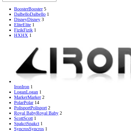
Booster
Booster
5
Dalbello
Dalbello
1
Disney
Disney
3
Elite
Elite
1
Fizik
Fizik
1
HX
HX
1
Iron
Iron
1
Logan
Logan
1
Marker
Marker
2
Polar
Polar
14
Polisport
Polisport
2
Royal Baby
Royal Baby
2
Scott
Scott
1
Spakct
Spakct
1
Syncros
Syncros
1