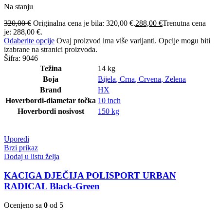
Na stanju
320,00
€
Originalna cena je bila: 320,00 €.
288,00
€
Trenutna cena
je: 288,00 €.
Odaberite opcije
Ovaj proizvod ima više varijanti. Opcije mogu biti
izabrane na stranici proizvoda.
Šifra:
9046
Težina
14 kg
Boja
Bijela
,
Crna
,
Crvena
,
Zelena
Brand
HX
Hoverbordi-diametar točka
10 inch
Hoverbordi nosivost
150 kg
Uporedi
Brzi prikaz
Dodaj u listu želja
KACIGA DJEČIJA POLISPORT URBAN
RADICAL Black-Green
Ocenjeno sa
0
od 5