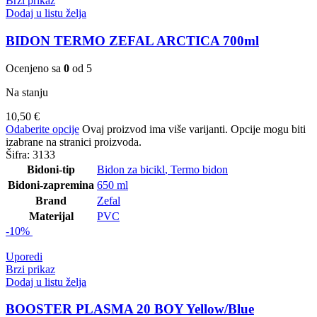
Brzi prikaz
Dodaj u listu želja
BIDON TERMO ZEFAL ARCTICA 700ml
Ocenjeno sa
0
od 5
Na stanju
10,50
€
Odaberite opcije
Ovaj proizvod ima više varijanti. Opcije mogu biti
izabrane na stranici proizvoda.
Šifra:
3133
Bidoni-tip
Bidon za bicikl
,
Termo bidon
Bidoni-zapremina
650 ml
Brand
Zefal
Materijal
PVC
-10%
Uporedi
Brzi prikaz
Dodaj u listu želja
BOOSTER PLASMA 20 BOY Yellow/Blue