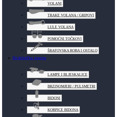
VOLANI
TRAKE VOLANA / GRIPOVI
LULE VOLANA
POMOĆNI TOČKOVI
ŠRAFOVSKA ROBA I OSTALO
Biciklistička oprema
LAMPE I BLJESKALICE
BRZINOMJERI / PULSMETRI
BIDONI
KORPICE BIDONA