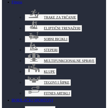
Fitness
TRAKE ZA TRČANJE
ELIPTIČNI TRENAŽERI
SOBNI BICIKLI
STEPERI
MULTIFUNKCIONALNE SPRAVE
KLUPE
TEGOVI I ŠIPKE
FITNES ARTIKLI
BORILAČKI SPORTOVI