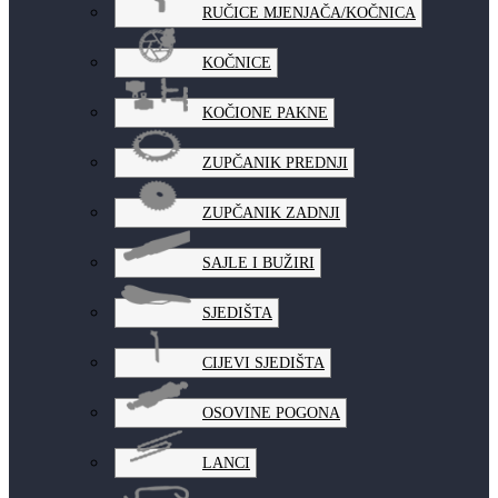
RUČICE MJENJAČA/KOČNICA
KOČNICE
KOČIONE PAKNE
ZUPČANIK PREDNJI
ZUPČANIK ZADNJI
SAJLE I BUŽIRI
SJEDIŠTA
CIJEVI SJEDIŠTA
OSOVINE POGONA
LANCI