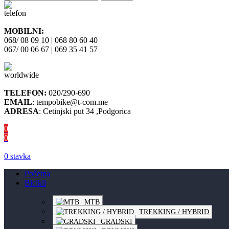
MOBILNI:
068/ 08 09 10 | 068 80 60 40
067/ 00 06 67 | 069 35 41 57
TELEFON:
020/290-690
EMAIL
: tempobike@t-com.me
ADRESA
: Cetinjski put 34 ,Podgorica
0
0
0
stavka
Početna
Bicikli
MTB
TREKKING / HYBRID
GRADSKI