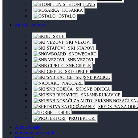
STONI TENIS
KOŠARKA
OSTALO
Zimski sportovi
SKIJE
SKI VEZOVI
SKI ŠTAPOVI
SNOWBOARD
SNB VEZOVI
SNB CIPELE
SKI CIPELE
SKI/SNB KACIGE
NAOČARE
SKI/SNB ODJEĆA
SKI/SNB RUKAVICE
SKI/SNB NOSAČI ZA
SREDSTVA ZA ODR
TORBE
PROTEKTORI
Akcija
% sale
Novo
novi proizvodi