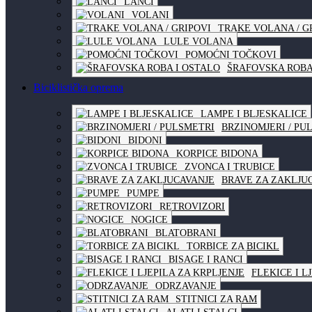
LANCI
VOLANI
TRAKE VOLANA / G
LULE VOLANA
POMOĆNI TOČKOVI
ŠRAFOVSKA ROBA
Biciklistička oprema
LAMPE I BLJESKALICE
BRZINOMJERI / PU
BIDONI
KORPICE BIDONA
ZVONCA I TRUBICE
BRAVE ZA ZAKLJU
PUMPE
RETROVIZORI
NOGICE
BLATOBRANI
TORBICE ZA BICIKL
BISAGE I RANCI
FLEKICE I L
ODRZAVANJE
STITNICI ZA RAM