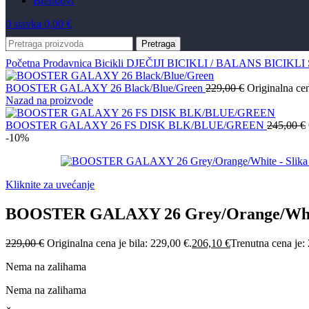
Brendovi
0
stavka
0,00
€
Pretraga
Početna
Prodavnica
Bicikli
DJEČIJI BICIKLI / BALANS
BICIKL
BOOSTER GALAXY 26 Black/Blue/Green
229,00
€
Originalna cen
Nazad na proizvode
BOOSTER GALAXY 26 FS DISK BLK/BLUE/GREEN
245,00
€
-10%
Kliknite za uvećanje
BOOSTER GALAXY 26 Grey/Orange/Wh
229,00
€
Originalna cena je bila: 229,00 €.
206,10
€
Trenutna cena je:
Nema na zalihama
Nema na zalihama