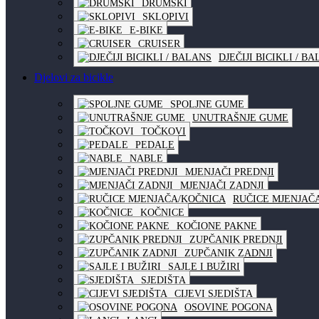
DRUMSKI
SKLOPIVI
E-BIKE
CRUISER
DJEČIJI BICIKLI / B
Djelovi za bicikle
SPOLJNE GUME
UNUTRAŠNJE GUME
TOČKOVI
PEDALE
NABLE
MJENJAČI PREDNJI
MJENJAČI ZADNJI
RUČICE MJENJAČ
KOČNICE
KOČIONE PAKNE
ZUPČANIK PREDNJI
ZUPČANIK ZADNJI
SAJLE I BUŽIRI
SJEDIŠTA
CIJEVI SJEDIŠTA
OSOVINE POGONA