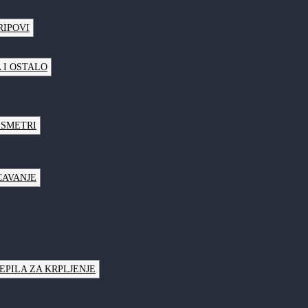
RIPOVI
 I OSTALO
LSMETRI
CAVANJE
JEPILA ZA KRPLJENJE