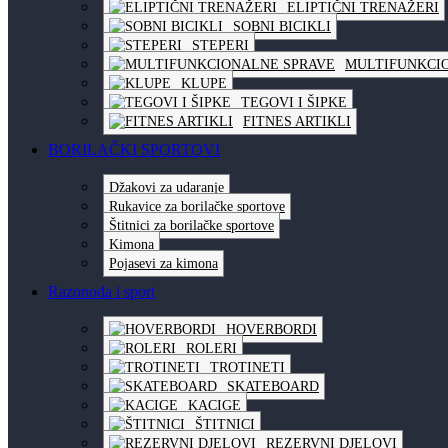
ELIPTIČNI TRENAŽERI
SOBNI BICIKLI
STEPERI
MULTIFUNKCI
KLUPE
TEGOVI I ŠIPKE
FITNES ARTIKLI
BORILAČKI SPORTOVI
Džakovi za udaranje
Rukavice za borilačke sportove
Štitnici za borilačke sportove
Kimona
Pojasevi za kimona
Razonoda i sport
HOVERBORDI
ROLERI
TROTINETI
SKATEBOARD
KACIGE
ŠTITNICI
REZERVNI DJELOVI