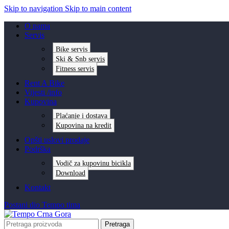
Skip to navigation
Skip to main content
O nama
Servis
Bike servis
Ski & Snb servis
Fitness servis
Rent A Bike
Vijesti /info
Kupovina
Plaćanje i dostava
Kupovina na kredit
Opšti uslovi prodaje
Podrška
Vodič za kupovinu bicikla
Download
Kontakt
Postani dio Tempo tima
Pretraga