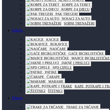
ALATI I STALCI
KORPE ZA TERET
KORPE ZA DJECU
PAK TREGERI
NOSACI ZA AUTO
SOBNI TRENAŽERI
Odjeća
KACIGE
RUKAVICE
NAOČARE
GAĆE BICIKLISTIČKE
MAJICE BICIKLISTIČKE
JAKNE I PRSLUCI
SPD CIPELE
PATIKE
ČARAPE
MARAME
KAPE, POTKAPE I T
ŠTITNICI
Fitness
TRAKE ZA TRČANJE