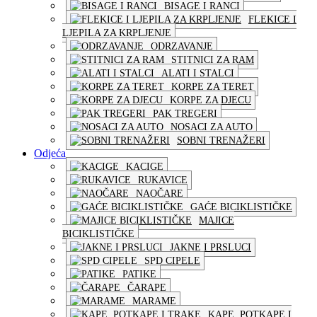
BISAGE I RANCI
FLEKICE I
LJEPILA ZA KRPLJENJE
ODRZAVANJE
STITNICI ZA RAM
ALATI I STALCI
KORPE ZA TERET
KORPE ZA DJECU
PAK TREGERI
NOSACI ZA AUTO
SOBNI TRENAŽERI
Odjeća
KACIGE
RUKAVICE
NAOČARE
GAĆE BICIKLISTIČKE
MAJICE
BICIKLISTIČKE
JAKNE I PRSLUCI
SPD CIPELE
PATIKE
ČARAPE
MARAME
KAPE, POTKAPE I