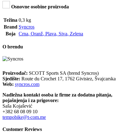
Osnovne osobine proizvoda
Težina
0,3 kg
Brand
Syncros
Boja
Crna
,
Oranž
,
Plava
,
Siva
,
Zelena
O brendu
Proizvođač:
SCOTT Sports SA (brend Syncros)
Sjedište:
Route du Crochet 17, 1762 Givisiez, Švajcarska
Web:
syncros.com
Nadležna kontakt osoba iz firme za dodatna pitanja,
pojašnjenja i za prigovore:
Saša Kojašević
+382 68 08 09 10
tempobike@t-com.me
Customer Reviews