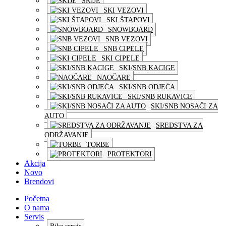
SKIJE
SKI VEZOVI
SKI ŠTAPOVI
SNOWBOARD
SNB VEZOVI
SNB CIPELE
SKI CIPELE
SKI/SNB KACIGE
NAOČARE
SKI/SNB ODJEĆA
SKI/SNB RUKAVICE
SKI/SNB NOSAČI ZA
AUTO
SREDSTVA ZA
ODRŽAVANJE
TORBE
PROTEKTORI
Akcija
Novo
Brendovi
Početna
O nama
Servis