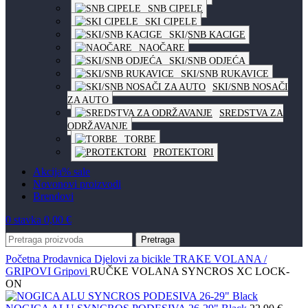
SNB CIPELE
SKI CIPELE
SKI/SNB KACIGE
NAOČARE
SKI/SNB ODJEĆA
SKI/SNB RUKAVICE
SKI/SNB NOSAČI
ZA AUTO
SREDSTVA ZA
ODRŽAVANJE
TORBE
PROTEKTORI
Akcija
% sale
Novo
novi proizvodi
Brendovi
0
stavka
0,00
€
Pretraga
Početna
Prodavnica
Djelovi za bicikle
TRAKE VOLANA /
GRIPOVI
Gripovi
RUČKE VOLANA SYNCROS XC LOCK-
ON