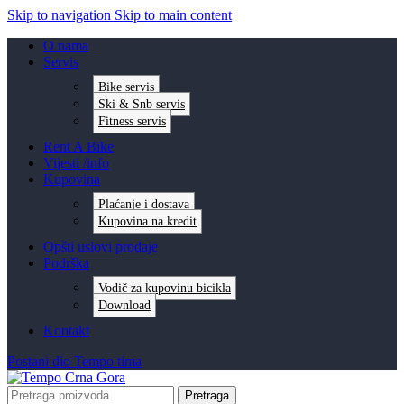
Skip to navigation
Skip to main content
O nama
Servis
Bike servis
Ski & Snb servis
Fitness servis
Rent A Bike
Vijesti /info
Kupovina
Plaćanje i dostava
Kupovina na kredit
Opšti uslovi prodaje
Podrška
Vodič za kupovinu bicikla
Download
Kontakt
Postani dio Tempo tima
Pretraga