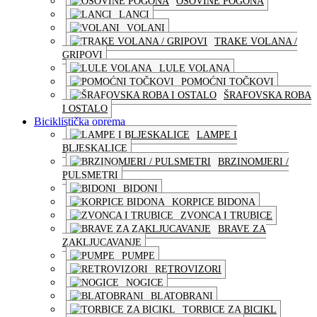
OSOVINE POGONA
LANCI
VOLANI
TRAKE VOLANA /
GRIPOVI
LULE VOLANA
POMOĆNI TOČKOVI
ŠRAFOVSKA ROBA
I OSTALO
Biciklistička oprema
LAMPE I
BLJESKALICE
BRZINOMJERI /
PULSMETRI
BIDONI
KORPICE BIDONA
ZVONCA I TRUBICE
BRAVE ZA
ZAKLJUCAVANJE
PUMPE
RETROVIZORI
NOGICE
BLATOBRANI
TORBICE ZA BICIKL