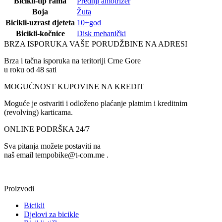
Bicikli-tip rama
Prednji amotrizer
Boja
Žuta
Bicikli-uzrast djeteta
10+god
Bicikli-kočnice
Disk mehanički
BRZA ISPORUKA VAŠE PORUDŽBINE NA ADRESI
Brza i tačna isporuka na teritoriji Crne Gore
u roku od 48 sati
MOGUĆNOST KUPOVINE NA KREDIT
Moguće je ostvariti i odloženo plaćanje platnim i kreditnim
(revolving) karticama.
ONLINE PODRŠKA 24/7
Sva pitanja možete postaviti na
naš email tempobike@t-com.me .
Proizvodi
Bicikli
Djelovi za bicikle