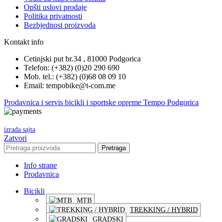
Opšti uslovi prodaje
Politika privatnosti
Bezbjednost proizvoda
Kontakt info
Cetinjski put br.34 , 81000 Podgorica
Telefon: (+382) (0)20 290 690
Mob. tel.: (+382) (0)68 08 09 10
Email: tempobike@t-com.me
Prodavnica i servis bicikli i sportske opreme Tempo Podgorica
izrada sajta
Zatvori
Pretraga
Info strane
Prodavnica
Bicikli
MTB
TREKKING / HYBRID
GRADSKI