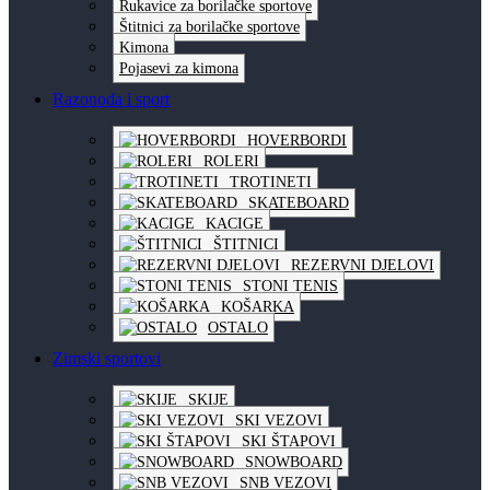
Rukavice za borilačke sportove
Štitnici za borilačke sportove
Kimona
Pojasevi za kimona
Razonoda i sport
HOVERBORDI
ROLERI
TROTINETI
SKATEBOARD
KACIGE
ŠTITNICI
REZERVNI DJELOVI
STONI TENIS
KOŠARKA
OSTALO
Zimski sportovi
SKIJE
SKI VEZOVI
SKI ŠTAPOVI
SNOWBOARD
SNB VEZOVI