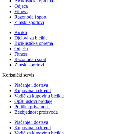
Biciklistička oprema
Odjeća
Fitness
Razonoda i sport
Zimski sportovi
Bicikli
Djelovi za bicikle
Biciklistička oprema
Odjeća
Fitness
Razonoda i sport
Zimski sportovi
Korisnički servis
Plaćanje i dostava
Kupovina na kredit
Vodič za kupovinu bicikla
Opšti uslovi prodaje
Politika privatnosti
Bezbjednost proizvoda
Plaćanje i dostava
Kupovina na kredit
Vodič za kupovinu bicikla