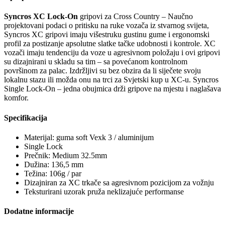
Syncros XC Lock-On
gripovi za Cross Country – Naučno
projektovani podaci o pritisku na ruke vozača iz stvarnog svijeta,
Syncros XC gripovi imaju višestruku gustinu gume i ergonomski
profil za postizanje apsolutne slatke tačke udobnosti i kontrole. XC
vozači imaju tendenciju da voze u agresivnom položaju i ovi gripovi
su dizajnirani u skladu sa tim – sa povećanom kontrolnom
površinom za palac. Izdržljivi su bez obzira da li siječete svoju
lokalnu stazu ili možda onu na trci za Svjetski kup u XC-u. Syncros
Single Lock-On – jedna obujmica drži gripove na mjestu i naglašava
komfor.
Specifikacija
Materijal: guma soft Vexk 3 / aluminijum
Single Lock
Prečnik: Medium 32.5mm
Dužina: 136,5 mm
Težina: 106g / par
Dizajniran za XC trkače sa agresivnom pozicijom za vožnju
Teksturirani uzorak pruža neklizajuće performanse
Dodatne informacije