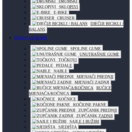
DRUMSKI
SKLOPIVI
E-BIKE
CRUISER
DJEČIJI BICIKLI /
BALANS
Djelovi za bicikle
SPOLJNE GUME
UNUTRAŠNJE GUME
TOČKOVI
PEDALE
NABLE
MJENJAČI PREDNJI
MJENJAČI ZADNJI
RUČICE
MJENJAČA/KOČNICA
KOČNICE
KOČIONE PAKNE
ZUPČANIK PREDNJI
ZUPČANIK ZADNJI
SAJLE I BUŽIRI
SJEDIŠTA