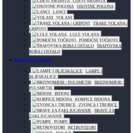
CIJEVI SJEDIŠTA
OSOVINE POGONA
LANCI
VOLANI
TRAKE VOLANA /
GRIPOVI
LULE VOLANA
POMOĆNI TOČKOVI
ŠRAFOVSKA
ROBA I OSTALO
Biciklistička oprema
LAMPE I
BLJESKALICE
BRZINOMJERI /
PULSMETRI
BIDONI
KORPICE BIDONA
ZVONCA I TRUBICE
BRAVE ZA
ZAKLJUCAVANJE
PUMPE
RETROVIZORI