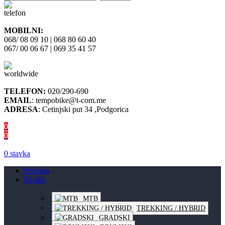
MOBILNI:
068/ 08 09 10 | 068 80 60 40
067/ 00 06 67 | 069 35 41 57
TELEFON:
020/290-690
EMAIL
: tempobike@t-com.me
ADRESA
: Cetinjski put 34 ,Podgorica
0
0
0
stavka
Početna
Bicikli
MTB
TREKKING / HYBRID
GRADSKI