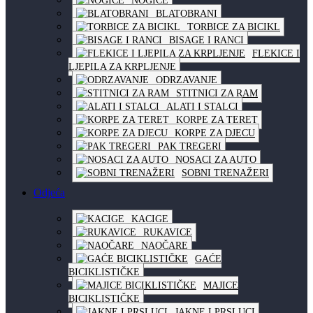
NOGICE
BLATOBRANI
TORBICE ZA BICIKL
BISAGE I RANCI
FLEKICE I
LJEPILA ZA KRPLJENJE
ODRZAVANJE
STITNICI ZA RAM
ALATI I STALCI
KORPE ZA TERET
KORPE ZA DJECU
PAK TREGERI
NOSACI ZA AUTO
SOBNI TRENAŽERI
Odjeća
KACIGE
RUKAVICE
NAOČARE
GAĆE
BICIKLISTIČKE
MAJICE
BICIKLISTIČKE
JAKNE I PRSLUCI