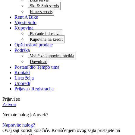
Bike servis
Ski & Snb servis
Fitness servis
Rent A Bike
Vijesti /info
Kupovina
Plaćanje i dostava
Kupovina na kredit
Opšti uslovi prodaje
Podrška
Vodič za kupovinu bicikla
Download
Postani dio Tempo tima
Kontakt
Lista želja
Uporedi
Prijava / Registracija
Prijavi se
Zatvori
Nemate nalog još uvek?
Napravite nalog?
Ovaj sajt koristi kolačiće. Korišćenjem ovog sajta pristajete na