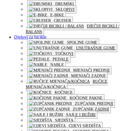
DRUMSKI
SKLOPIVI
E-BIKE
CRUISER
DJEČIJI BICIKLI /
BALANS
Djelovi za bicikle
SPOLJNE GUME
UNUTRAŠNJE GUME
TOČKOVI
PEDALE
NABLE
MJENJAČI PREDNJI
MJENJAČI ZADNJI
RUČICE
MJENJAČA/KOČNICA
KOČNICE
KOČIONE PAKNE
ZUPČANIK PREDNJI
ZUPČANIK ZADNJI
SAJLE I BUŽIRI
SJEDIŠTA
CIJEVI SJEDIŠTA