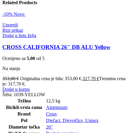
Related Products
-10%
Novo
Uporedi
Brzi prikaz
Dodaj u listu želja
CROSS CALIFORNIA 26″ DB ALU Yellow
Ocenjeno sa
5.00
od 5
Na stanju
353,00
€
Originalna cena je bila: 353,00 €.
317,70
€
Trenutna cena
je: 317,70 €.
Dodaj u korpu
Šifra:
1039-YELLOW
Težina
12,5 kg
Bicikli-vrsta rama
Aluminium
Brand
Cross
Pol
Dječaci
,
Djevojčice
,
Unisex
Diametar točka
26″