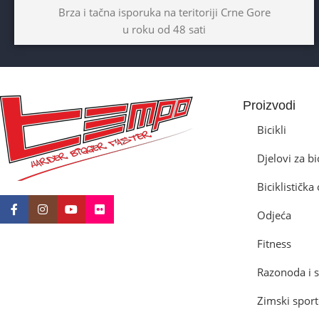
Dječaci
,
Djevojčice
,
Unisex
Brza i tačna isporuka na teritoriji Crne Gore
u roku od 48 sati
DIAMETAR TOČKA
26″
BICIKLI-TIP RAMA
Proizvodi
Prednji amotrizer
Bicikli
Djelovi za bi
BOJA
Žuta
Biciklističk
BICIKLI-UZRAST DJETETA
Odjeća
10+god
Fitness
Razonoda i s
BICIKLI-KOČNICE
Zimski sport
Disk mehanički