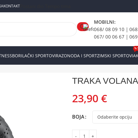
Postani dio Tempo tima
KA
KONTAKT
MOBILNI:
068/ 08 09 10 | 068
067/ 00 06 67 | 069
% 
ITNESS
BORILAČKI SPORTOVI
RAZONODA I SPORT
ZIMSKI SPORTOVI
AK
I
Traka volana
TRAKA VOLANA SYNCROS CLASSIC Black
TRAKA VOLANA
23,90
€
BOJA