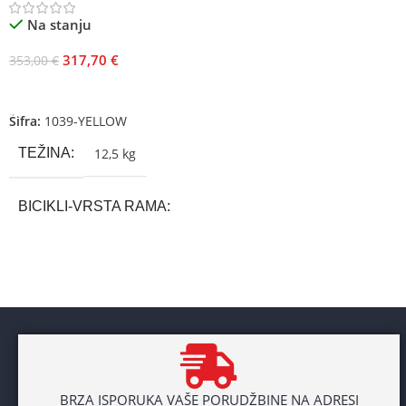
Na stanju
317,70
€
353,00
€
Dodaj U Korpu
Šifra:
1039-YELLOW
TEŽINA
12,5 kg
BICIKLI-VRSTA RAMA
Aluminium
BRAND
Cross
POL
BRZA ISPORUKA VAŠE PORUDŽBINE NA ADRESI