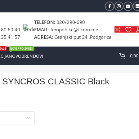
TELEFON:
020/290-690
 80 60 40
EMAIL
: tempobike@t-com.me
 35 41 57
ADRESA
: Cetinjski put 34 ,Podgorica
SALE
NOVI PROIZVODI
0,0
CIJA
NOVO
BRENDOVI
 SYNCROS CLASSIC Black