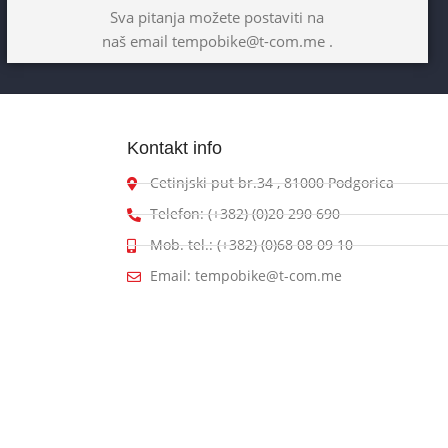
Sva pitanja možete postaviti na
naš email tempobike@t-com.me .
Kontakt info
Cetinjski put br.34 , 81000 Podgorica
Telefon: (+382) (0)20 290 690
Mob. tel.: (+382) (0)68 08 09 10
Email: tempobike@t-com.me