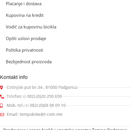
Plaćanje i dostava
Kupovina na kredit
Vodič za kupovinu bicikla
Opšti uslovi prodaje
Politika privatnosti
Bezbjednost proizvoda
Kontakt info
Cetinjski put br.34 , 81000 Podgorica
Telefon: (+382) (0)20 290 690
Mob. tel.: (+382) (0)68 08 09 10
Email: tempobike@t-com.me