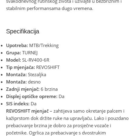
svakodnevnog rutinskog života i uživajte u bezbrižnim i
stabilnim performansama dugo vremena.
Specifikacija
Upotreba:
MTB/Trekking
Grupa:
TURNEJ
Model:
SL-RV400-6R
Tip mjenjača:
REVOSHIFT
Montaža:
Stezaljka
Montaža:
desno
Zadnji mjenjač:
6 brzina
Displej optičke opreme:
Da
SIS indeks:
Da
REVOSHIFT mjenjač –
zahtijeva samo okretanje palcem i
kažiprstom dok držite ruke na upravljaču. Lako i pouzdano
prebacivanje brzina je dobro za prosječne vozače i
početnike. Ogrlica za prebacivanje s dvostrukim