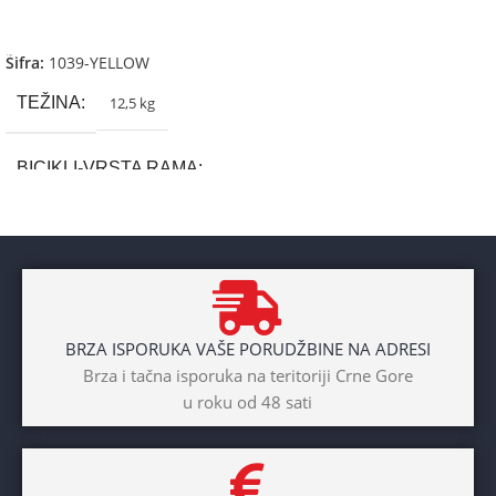
Dodaj U Korpu
Šifra:
1039-YELLOW
TEŽINA
12,5 kg
BICIKLI-VRSTA RAMA
Aluminium
BRAND
Cross
BRZA ISPORUKA VAŠE PORUDŽBINE NA ADRESI
POL
Brza i tačna isporuka na teritoriji Crne Gore
u roku od 48 sati
Dječaci
,
Djevojčice
,
Unisex
DIAMETAR TOČKA
26″