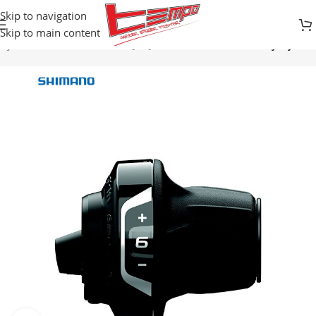
Skip to navigation
Skip to main content
Djelovi za bicikle
RUČICE MJENJAČA/KOČNICA
Ručice mjenjača