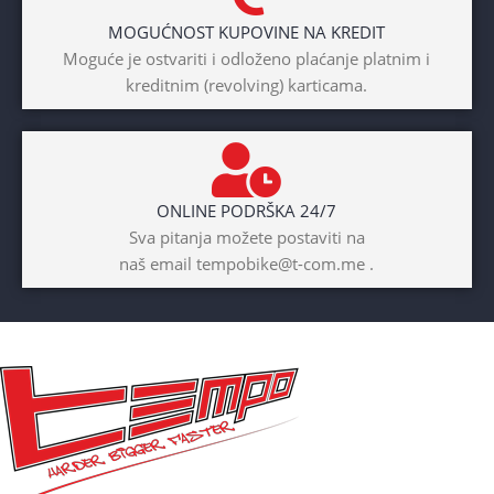
MOGUĆNOST KUPOVINE NA KREDIT
BICIKLI-TIP RAMA
Moguće je ostvariti i odloženo plaćanje platnim i
kreditnim (revolving) karticama.
Prednji amotrizer
BOJA
Žuta
ONLINE PODRŠKA 24/7
BICIKLI-UZRAST
Sva pitanja možete postaviti na
DJETETA
naš email tempobike@t-com.me .
10+god
BICIKLI-KOČNICE
Disk mehanički