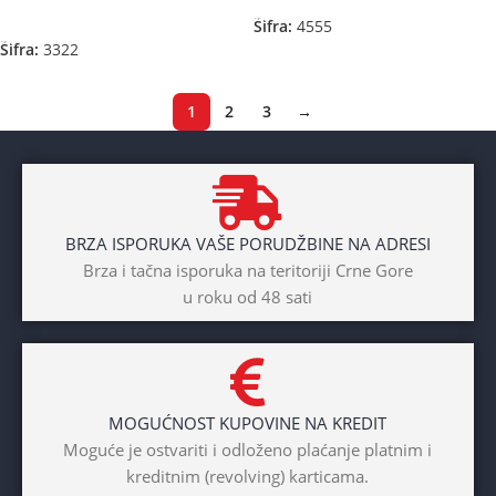
Dodaj U Korpu
Šifra:
4555
Šifra:
3322
1
2
3
→
BRZA ISPORUKA VAŠE PORUDŽBINE NA ADRESI
Brza i tačna isporuka na teritoriji Crne Gore
u roku od 48 sati
MOGUĆNOST KUPOVINE NA KREDIT
Moguće je ostvariti i odloženo plaćanje platnim i
kreditnim (revolving) karticama.