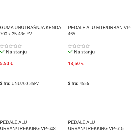
GUMA UNUTRAŠNJA KENDA
PEDALE ALU MTB/URBAN VP-
700 x 35-43c FV
465
Na stanju
Na stanju
5,50
€
13,50
€
Dodaj U Korpu
Dodaj U Korpu
Šifra:
UNU700-35FV
Šifra:
4556
PEDALE ALU
PEDALE ALU
URBAN/TREKKING VP-608
URBAN/TREKKING VP-615