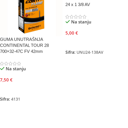
24 x 1 3/8 AV
Na stanju
5,00
€
GUMA UNUTRAŠNJA
Dodaj U Korpu
CONTINENTAL TOUR 28
700×32-47C FV 42mm
Šifra:
UNU24-138AV
Na stanju
7,50
€
Dodaj U Korpu
Šifra:
4131