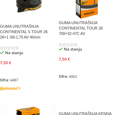
GUMA UNUTRAŠNJA
GUMA UNUTRAŠNJA
CONTINENTAL TOUR 28
CONTINENTAL S TOUR 26
700×32-47C AV
26×1 3/8-1,75 AV 40mm
Na stanju
Na stanju
7,50
€
7,50
€
Dodaj U Korpu
Dodaj U Korpu
Šifra:
4062
Šifra:
4487
GUMA UNUTRAŠNJA KENDA