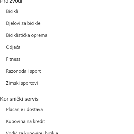
Proizvodi
Bicikli
Djelovi za bicikle
Biciklistička oprema
Odjeća
Fitness
Razonoda i sport
Zimski sportovi
Korisnički servis
Plaćanje i dostava
Kupovina na kredit
Vodič za kupovinu bicikla