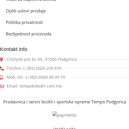
Opšti uslovi prodaje
Politika privatnosti
Bezbjednost proizvoda
Kontakt info
Cetinjski put br.34 , 81000 Podgorica
Telefon: (+382) (0)20 290 690
Mob. tel.: (+382) (0)68 08 09 10
Email: tempobike@t-com.me
Prodavnica i servis bicikli i sportske opreme Tempo Podgorica