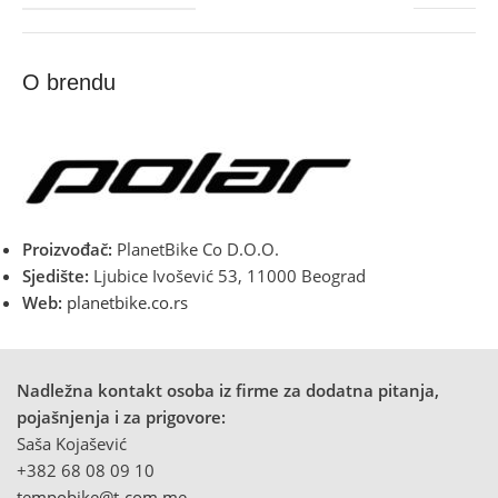
O brendu
Proizvođač:
PlanetBike Co D.O.O.
Sjedište:
Ljubice Ivošević 53, 11000 Beograd
Web:
planetbike.co.rs
Nadležna kontakt osoba iz firme za dodatna pitanja,
pojašnjenja i za prigovore:
Saša Kojašević
+382 68 08 09 10
tempobike@t-com.me