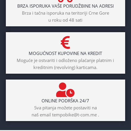
BRZA ISPORUKA VAŠE PORUDŽBINE NA ADRESI
POL
Brza i tačna isporuka na teritoriji Crne Gore
u roku od 48 sati
Dječaci
,
Djevojčice
,
Unisex
DIAMETAR TOČKA
26″
MOGUĆNOST KUPOVINE NA KREDIT
BICIKLI-TIP RAMA
Moguće je ostvariti i odloženo plaćanje platnim i
kreditnim (revolving) karticama.
Prednji amotrizer
BOJA
Žuta
ONLINE PODRŠKA 24/7
BICIKLI-UZRAST
Sva pitanja možete postaviti na
DJETETA
naš email tempobike@t-com.me .
10+god