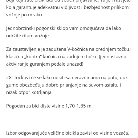
koja garantuje adekvatnu vidljivost i bezbjednost prilikom
vožnje po mraku.
Jednobrzinski pogonski sklop vam omogućava da lako
održite ritam vožnje.
Za zaustavljenje je zadužena V-kočnica na prednjem točku i
klasična „kontra“ kočnica na zadnjem točku (jednostavno
aktiviranje guranjem pedale unazad) .
28” točkovi će se lako nositi sa neravninama na putu, dok
gume obezbeđuju dobro prianjanje na suvom asfaltu i
nizak otpor kotrljanja.
Pogodan za bicikliste visine 1,70-1,85 m.
Izbor odgovarajuće veličine bicikla zavisi od visine vozača.