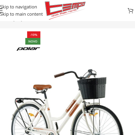
Skip to navigation
Skip to main content
cikli
DJEČIJI BICIKLI / BALANS
BICIKLI SA KONTRA KOČNICOM
-10%
NOVO