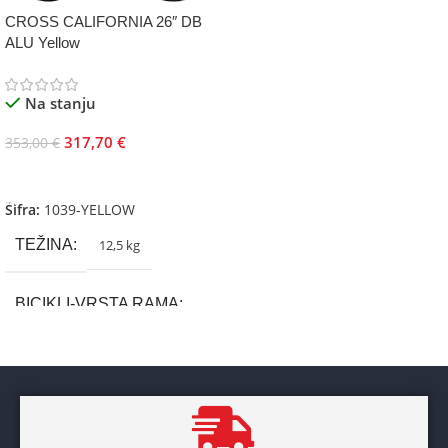
CROSS CALIFORNIA 26″ DB
ALU Yellow
Na stanju
317,70
€
353,00
€
Dodaj U Korpu
Šifra:
1039-YELLOW
TEŽINA
12,5 kg
BICIKLI-VRSTA RAMA
Aluminium
BRAND
Cross