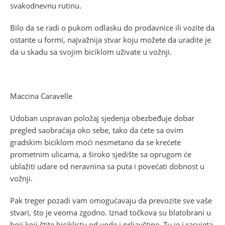
svakodnevnu rutinu.
Bilo da se radi o pukom odlasku do prodavnice ili vozite da
ostante u formi, najvažnija stvar koju možete da uradite je
da u skadu sa svojim biciklom uživate u vožnji.
Maccina Caravelle
Udoban uspravan položaj sjedenja obezbeđuje dobar
pregled saobraćaja oko sebe, tako da ćete sa ovim
gradskim biciklom moći nesmetano da se krećete
prometnim ulicama, a široko sjedište sa oprugom će
ublažiti udare od neravnina sa puta i povećati dobnost u
vožnji.
Pak treger pozadi vam omogućavaju da prevozite sve vaše
stvari, što je veoma zgodno. Iznad točkova su blatobrani u
boji koji štite biciklistu od vode i prljavštine. Tu je i rasvjeta