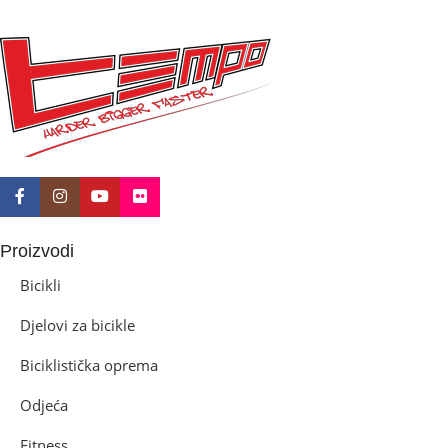
BICIKLI-KOČNICE
Disk mehanički
Proizvodi
Bicikli
Djelovi za bicikle
Biciklistička oprema
Odjeća
Fitness