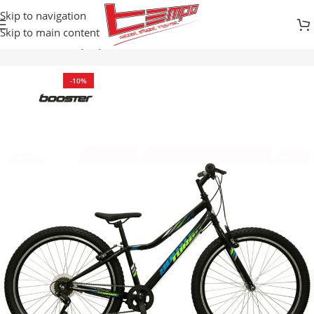
Skip to navigation
Skip to main content
davnica
Bicikli
DJEČIJI BICIKLI / BALANS
BICIKLI SA BRZINAMA
-10%