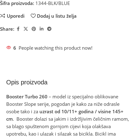
Šifra proizvoda:
1344-BLK/BLUE
Uporedi
Dodaj u listu želja
Share:
6
People watching this product now!
Opis proizvoda
Booster Turbo 260
– model iz specijalno oblikovane
Booster Slope serije, pogodan je kako za niže odrasle
osobe tako i za
uzrast od 10/11+ godina / visine 145+
cm
. Booster dolazi sa jakim i izdržljivim čeličnim ramom,
sa blago spuštenom gornjom cijevi koja olakšava
upotrebu, kao i ulazak i silazak sa bicikla. Bicikl ima