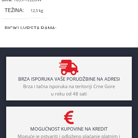
TEŽINA
12,5 kg
BICIKLI-VRSTA RAMA
Aluminium
BRAND
Cross
BRZA ISPORUKA VAŠE PORUDŽBINE NA ADRESI
POL
Brza i tačna isporuka na teritoriji Crne Gore
u roku od 48 sati
Dječaci
,
Djevojčice
,
Unisex
DIAMETAR TOČKA
26″
MOGUĆNOST KUPOVINE NA KREDIT
BICIKLI-TIP RAMA
Moguće je ostvariti i odloženo plaćanje platnim i