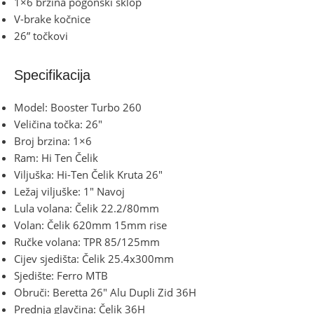
1×6 brzina pogonski sklop
V-brake kočnice
26” točkovi
Specifikacija
Model: Booster Turbo 260
Veličina točka: 26″
Broj brzina: 1×6
Ram: Hi Ten Čelik
Viljuška: Hi-Ten Čelik Kruta 26″
Ležaj viljuške: 1″ Navoj
Lula volana: Čelik 22.2/80mm
Volan: Čelik 620mm 15mm rise
Ručke volana: TPR 85/125mm
Cijev sjedišta: Čelik 25.4x300mm
Sjedište: Ferro MTB
Obruči: Beretta 26″ Alu Dupli Zid 36H
Prednja glavčina: Čelik 36H