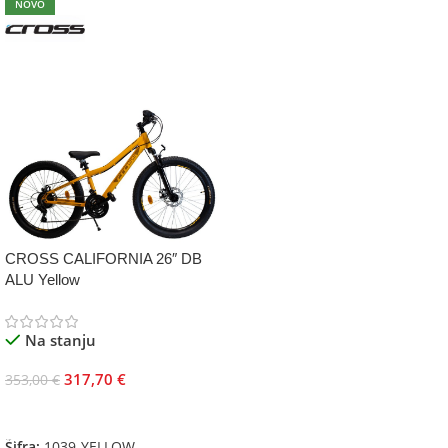
NOVO
CROSS CALIFORNIA 26″ DB
ALU Yellow
Na stanju
317,70
€
353,00
€
Dodaj U Korpu
Šifra:
1039-YELLOW