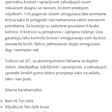
optimalnu krutost i upravljivost zahvaljujući svom
robusnom dizajnu sa ravnom, krutom prednjom
viljuškom. 1×6 pogonski sistem omogućava lake promjene
brzina kako bi prilagodili rad mehanizma vašim trenutnim
potrebama. Za kočenje su zadužene pouzdane V-brake
kočnice. V-kočnice su provjereno i cijenjeno rešenje. One
garantuju laku kontrolu brzine i omogućavaju vam da brzo
zaustavite bicikl. Njihov jednostavan dizajn omogućava
dug i nesmetan rad.
Točkovi od 26”, sa aluminijumskim felnama sa duplim
zidom, obezbjeđuju izdržljivost i upravljivost, a zahvaljujući
upotrebi širokih guma dobro prianjanje kako na asfaltu
tako i van puta.
Glavne karakteristike:
Ram Hi Ten čelik
Viljuška Hi Ten čelik kruta