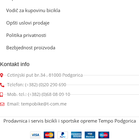
Vodič za kupovinu bicikla
Opšti uslovi prodaje
Politika privatnosti
Bezbjednost proizvoda
Kontakt info
Cetinjski put br.34 , 81000 Podgorica
Telefon: (+382) (0)20 290 690
Mob. tel.: (+382) (0)68 08 09 10
Email: tempobike@t-com.me
Prodavnica i servis bicikli i sportske opreme Tempo Podgorica