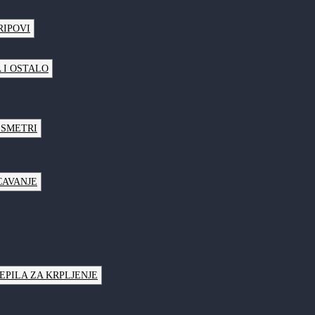
RIPOVI
 I OSTALO
LSMETRI
CAVANJE
JEPILA ZA KRPLJENJE