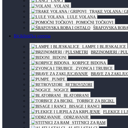
LANCI
VOLANI
TRAKE VOLANA / G
LULE VOLANA
POMOĆNI TOČKOVI
ŠRAFOVSKA ROBA
Biciklistička oprema
LAMPE I BLJESKALICE
BRZINOMJERI / PU
BIDONI
KORPICE BIDONA
ZVONCA I TRUBICE
BRAVE ZA ZAKLJU
PUMPE
RETROVIZORI
NOGICE
BLATOBRANI
TORBICE ZA BICIKL
BISAGE I RANCI
FLEKICE I L
ODRZAVANJE
STITNICI ZA RAM