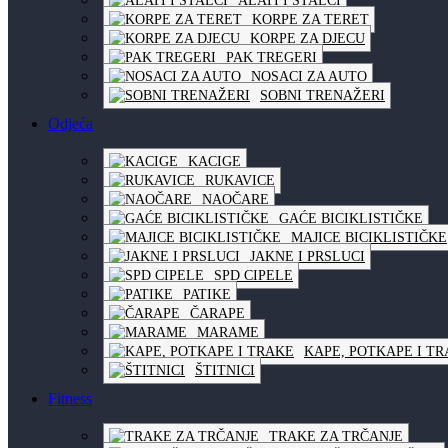
ALATI I STALCI
KORPE ZA TERET
KORPE ZA DJECU
PAK TREGERI
NOSACI ZA AUTO
SOBNI TRENAŽERI
Odjeća
KACIGE
RUKAVICE
NAOČARE
GAĆE BICIKLISTIČKE
MAJICE BICIKLISTIČKE
JAKNE I PRSLUCI
SPD CIPELE
PATIKE
ČARAPE
MARAME
KAPE, POTKAPE I T
ŠTITNICI
Fitness
TRAKE ZA TRČANJE