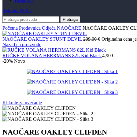
Brendovi
0
stavka
0,00
€
Pretraga
Početna
Prodavnica
Odjeća
NAOČARE
NAOČARE OAKLEY CL
NAOČARE OAKLEY STUNT DEVIL
209,00
€
Originalna cena je
Nazad na proizvode
RUČKE VOLANA HERRMANS 82L Kid Black
4,90
€
-20%
Novo
Kliknite za uvećanje
NAOČARE OAKLEY CLIFDEN