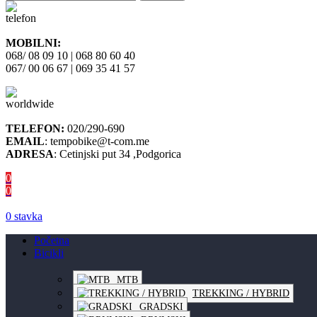
MOBILNI:
068/ 08 09 10 | 068 80 60 40
067/ 00 06 67 | 069 35 41 57
TELEFON:
020/290-690
EMAIL
: tempobike@t-com.me
ADRESA
: Cetinjski put 34 ,Podgorica
0
0
0
stavka
Početna
Bicikli
MTB
TREKKING / HYBRID
GRADSKI