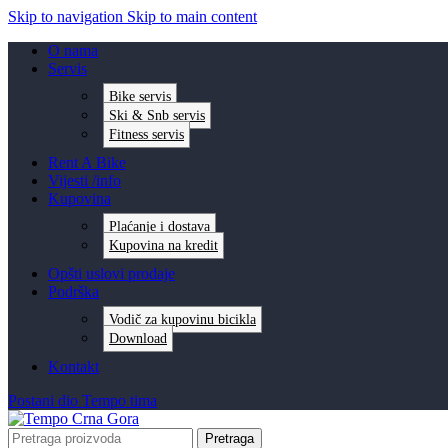
Skip to navigation
Skip to main content
O nama
Servis
Bike servis
Ski & Snb servis
Fitness servis
Rent A Bike
Vijesti /info
Kupovina
Plaćanje i dostava
Kupovina na kredit
Opšti uslovi prodaje
Podrška
Vodič za kupovinu bicikla
Download
Kontakt
Postani dio Tempo tima
Pretraga