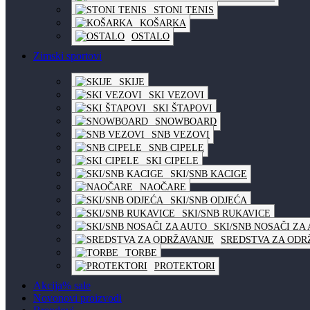
STONI TENIS
KOŠARKA
OSTALO
Zimski sportovi
SKIJE
SKI VEZOVI
SKI ŠTAPOVI
SNOWBOARD
SNB VEZOVI
SNB CIPELE
SKI CIPELE
SKI/SNB KACIGE
NAOČARE
SKI/SNB ODJEĆA
SKI/SNB RUKAVICE
SKI/SNB NOSAČI ZA
SREDSTVA ZA ODR
TORBE
PROTEKTORI
Akcija
% sale
Novo
novi proizvodi