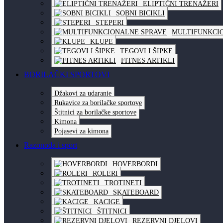
ELIPTIČNI TRENAŽERI
SOBNI BICIKLI
STEPERI
MULTIFUNKCI
KLUPE
TEGOVI I ŠIPKE
FITNES ARTIKLI
BORILAČKI SPORTOVI
Džakovi za udaranje
Rukavice za borilačke sportove
Štitnici za borilačke sportove
Kimona
Pojasevi za kimona
Razonoda i sport
HOVERBORDI
ROLERI
TROTINETI
SKATEBOARD
KACIGE
ŠTITNICI
REZERVNI DJELOVI