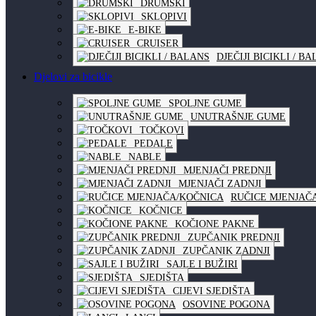
DRUMSKI
SKLOPIVI
E-BIKE
CRUISER
DJEČIJI BICIKLI / B
Djelovi za bicikle
SPOLJNE GUME
UNUTRAŠNJE GUME
TOČKOVI
PEDALE
NABLE
MJENJAČI PREDNJI
MJENJAČI ZADNJI
RUČICE MJENJAČ
KOČNICE
KOČIONE PAKNE
ZUPČANIK PREDNJI
ZUPČANIK ZADNJI
SAJLE I BUŽIRI
SJEDIŠTA
CIJEVI SJEDIŠTA
OSOVINE POGONA