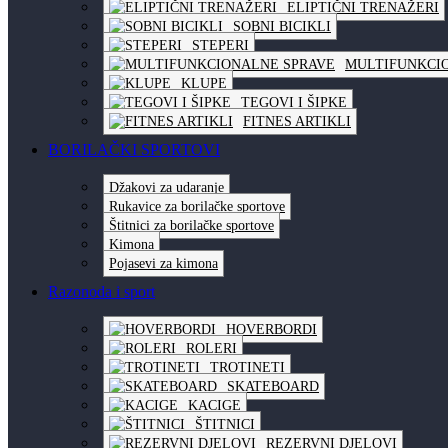
ELIPTIČNI TRENAŽERI
SOBNI BICIKLI
STEPERI
MULTIFUNKCI
KLUPE
TEGOVI I ŠIPKE
FITNES ARTIKLI
BORILAČKI SPORTOVI
Džakovi za udaranje
Rukavice za borilačke sportove
Štitnici za borilačke sportove
Kimona
Pojasevi za kimona
Razonoda i sport
HOVERBORDI
ROLERI
TROTINETI
SKATEBOARD
KACIGE
ŠTITNICI
REZERVNI DJELOVI