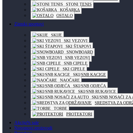
STONI TENIS
KOŠARKA
OSTALO
Zimski sportovi
SKIJE
SKI VEZOVI
SKI ŠTAPOVI
SNOWBOARD
SNB VEZOVI
SNB CIPELE
SKI CIPELE
SKI/SNB KACIGE
NAOČARE
SKI/SNB ODJEĆA
SKI/SNB RUKAVICE
SKI/SNB NOSAČI ZA
SREDSTVA ZA ODR
TORBE
PROTEKTORI
Akcija
% sale
Novo
novi proizvodi