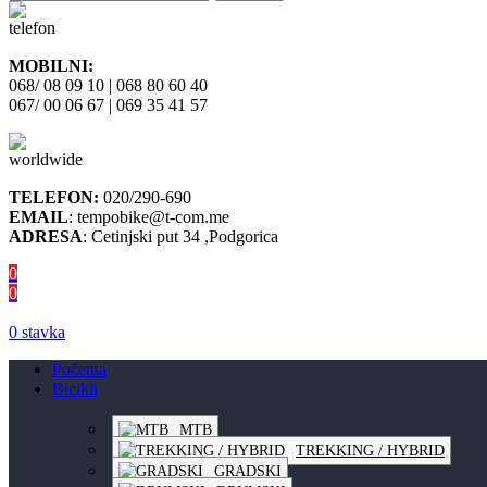
MOBILNI:
068/ 08 09 10 | 068 80 60 40
067/ 00 06 67 | 069 35 41 57
TELEFON:
020/290-690
EMAIL
: tempobike@t-com.me
ADRESA
: Cetinjski put 34 ,Podgorica
0
0
0
stavka
Početna
Bicikli
MTB
TREKKING / HYBRID
GRADSKI