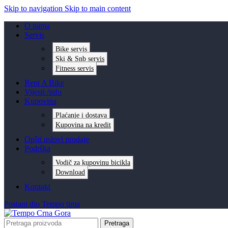
Skip to navigation
Skip to main content
O nama
Servis
Bike servis
Ski & Snb servis
Fitness servis
Rent A Bike
Vijesti /info
Kupovina
Plaćanje i dostava
Kupovina na kredit
Opšti uslovi prodaje
Podrška
Vodič za kupovinu bicikla
Download
Kontakt
Postani dio Tempo tima
Pretraga