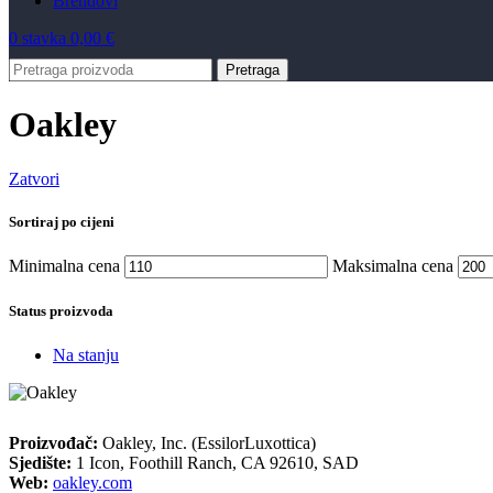
Brendovi
0
stavka
0,00
€
Pretraga
Oakley
Zatvori
Sortiraj po cijeni
Minimalna cena
Maksimalna cena
Status proizvoda
Na stanju
Proizvođač:
Oakley, Inc. (EssilorLuxottica)
Sjedište:
1 Icon, Foothill Ranch, CA 92610, SAD
Web:
oakley.com