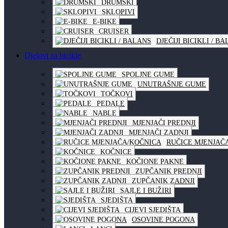
DRUMSKI
SKLOPIVI
E-BIKE
CRUISER
DJEČIJI BICIKLI / B
Djelovi za bicikle
SPOLJNE GUME
UNUTRAŠNJE GUME
TOČKOVI
PEDALE
NABLE
MJENJAČI PREDNJI
MJENJAČI ZADNJI
RUČICE MJENJAČ
KOČNICE
KOČIONE PAKNE
ZUPČANIK PREDNJI
ZUPČANIK ZADNJI
SAJLE I BUŽIRI
SJEDIŠTA
CIJEVI SJEDIŠTA
OSOVINE POGONA