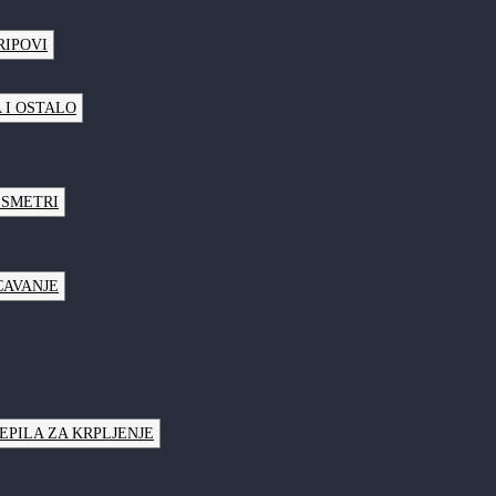
RIPOVI
 I OSTALO
LSMETRI
CAVANJE
JEPILA ZA KRPLJENJE