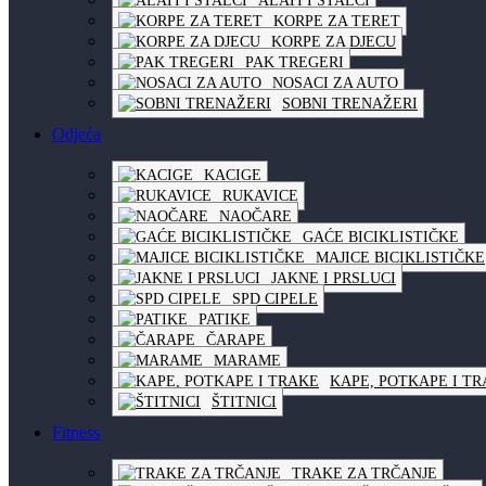
ALATI I STALCI
KORPE ZA TERET
KORPE ZA DJECU
PAK TREGERI
NOSACI ZA AUTO
SOBNI TRENAŽERI
Odjeća
KACIGE
RUKAVICE
NAOČARE
GAĆE BICIKLISTIČKE
MAJICE BICIKLISTIČKE
JAKNE I PRSLUCI
SPD CIPELE
PATIKE
ČARAPE
MARAME
KAPE, POTKAPE I T
ŠTITNICI
Fitness
TRAKE ZA TRČANJE