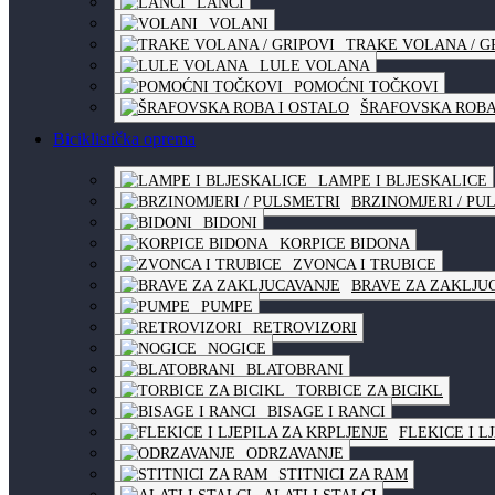
LANCI
VOLANI
TRAKE VOLANA / G
LULE VOLANA
POMOĆNI TOČKOVI
ŠRAFOVSKA ROBA
Biciklistička oprema
LAMPE I BLJESKALICE
BRZINOMJERI / PU
BIDONI
KORPICE BIDONA
ZVONCA I TRUBICE
BRAVE ZA ZAKLJU
PUMPE
RETROVIZORI
NOGICE
BLATOBRANI
TORBICE ZA BICIKL
BISAGE I RANCI
FLEKICE I L
ODRZAVANJE
STITNICI ZA RAM