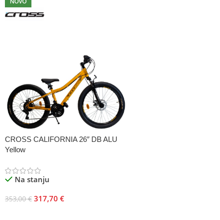
NOVO
CROSS CALIFORNIA 26″ DB ALU
Yellow
Na stanju
317,70
€
353,00
€
Dodaj U Korpu