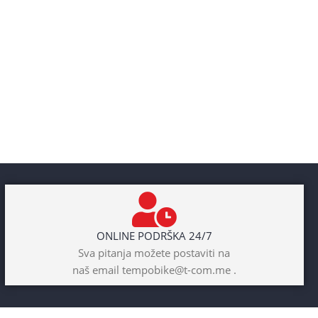
ONLINE PODRŠKA 24/7
Sva pitanja možete postaviti na
naš email tempobike@t-com.me .