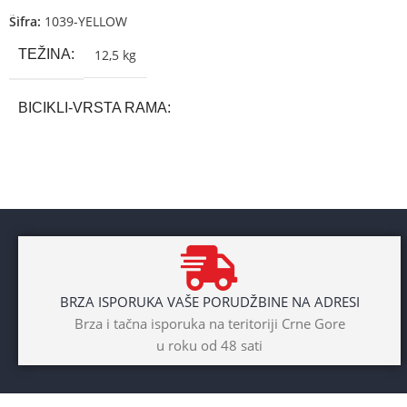
Šifra:
1039-YELLOW
TEŽINA
12,5 kg
BICIKLI-VRSTA RAMA
Aluminium
BRAND
Cross
POL
BRZA ISPORUKA VAŠE PORUDŽBINE NA ADRESI
Dječaci
,
Djevojčice
,
Unisex
Brza i tačna isporuka na teritoriji Crne Gore
u roku od 48 sati
DIAMETAR TOČKA
26″