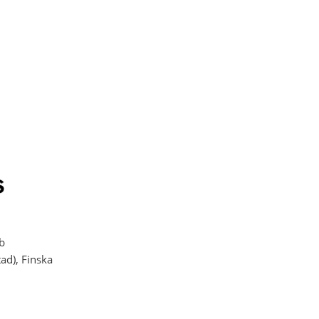
b
tad), Finska