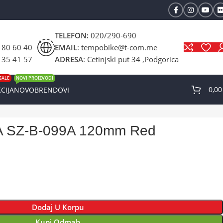
TELEFON:
020/290-690
 80 60 40
EMAIL
: tempobike@t-com.me
 35 41 57
ADRESA
: Cetinjski put 34 ,Podgorica
SALE
NOVI PROIZVODI
0,0
CIJA
NOVO
BRENDOVI
 SZ-B-099A 120mm Red
Dodaj U Korpu
Kupi Odmah