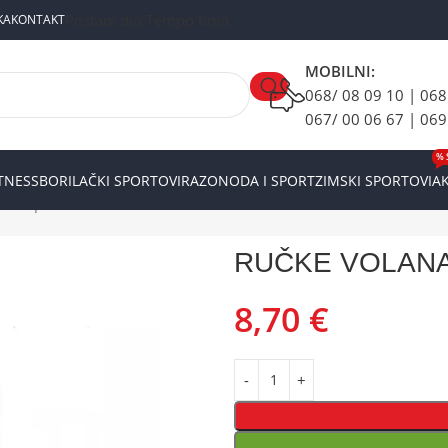
Postani dio Tempo tima
KA
KONTAKT
MOBILNI:
068/ 08 09 10 | 068
067/ 00 06 67 | 069
% 
ITNESS
BORILAČKI SPORTOVI
RAZONODA I SPORT
ZIMSKI SPORTOVI
AK
I
Gripovi
RUČKE VOLANA SZ-B-099A 120mm Red
RUČKE VOLANA
8,70
€