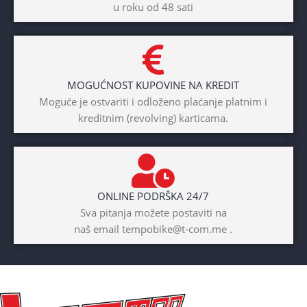
u roku od 48 sati
Dječaci
,
Djevojčice
,
Unisex
DIAMETAR TOČKA
26″
MOGUĆNOST KUPOVINE NA KREDIT
BICIKLI-TIP RAMA
Moguće je ostvariti i odloženo plaćanje platnim i
kreditnim (revolving) karticama.
Prednji amotrizer
BOJA
Žuta
ONLINE PODRŠKA 24/7
BICIKLI-UZRAST
Sva pitanja možete postaviti na
DJETETA
naš email tempobike@t-com.me .
10+god
BICIKLI-KOČNICE