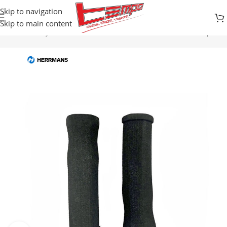
Skip to navigation
Skip to main content
Prodavnica
Djelovi za bicikle
TRAKE VOLANA / GRIPOVI
Gripovi