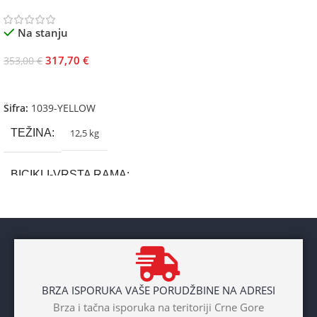
Na stanju
317,70
€
353,00
€
Dodaj U Korpu
Šifra:
1039-YELLOW
TEŽINA
12,5 kg
BICIKLI-VRSTA RAMA
Aluminium
BRAND
Cross
BRZA ISPORUKA VAŠE PORUDŽBINE NA ADRESI
POL
Brza i tačna isporuka na teritoriji Crne Gore