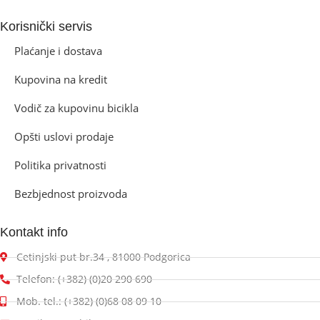
Korisnički servis
Plaćanje i dostava
Kupovina na kredit
Vodič za kupovinu bicikla
Opšti uslovi prodaje
Politika privatnosti
Bezbjednost proizvoda
Kontakt info
Cetinjski put br.34 , 81000 Podgorica
Telefon: (+382) (0)20 290 690
Mob. tel.: (+382) (0)68 08 09 10