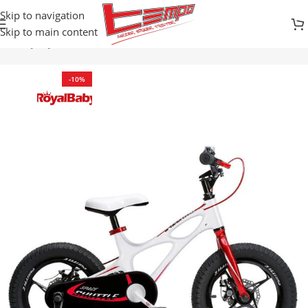
Skip to navigation
Skip to main content
cikli
DJEČIJI BICIKLI / BALANS
BICIKLI SA KONTRA KOČNICOM
-10%