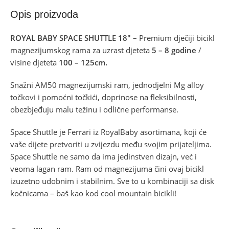
Opis proizvoda
ROYAL BABY SPACE SHUTTLE 18″
– Premium dječiji bicikl
magnezijumskog rama za uzrast djeteta
5 – 8 godine
/
visine djeteta
100 – 125cm.
Snažni AM50 magnezijumski ram, jednodjelni Mg alloy
točkovi i pomoćni točkići, doprinose na fleksibilnosti,
obezbjeđuju malu težinu i odlične performanse.
Space Shuttle je Ferrari iz RoyalBaby asortimana, koji će
vaše dijete pretvoriti u zvijezdu među svojim prijateljima.
Space Shuttle ne samo da ima jedinstven dizajn, već i
veoma lagan ram. Ram od magnezijuma čini ovaj bicikl
izuzetno udobnim i stabilnim. Sve to u kombinaciji sa disk
kočnicama – baš kao kod cool mountain bicikli!