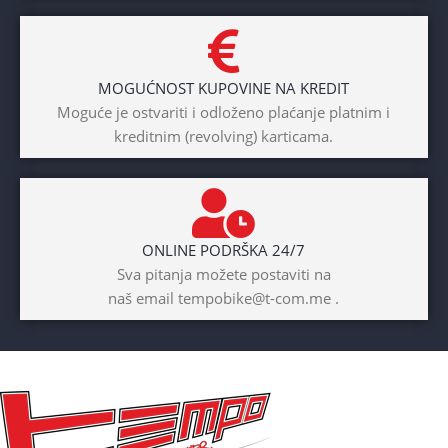
DIAMETAR TOČKA
26″
MOGUĆNOST KUPOVINE NA KREDIT
BICIKLI-TIP RAMA
Moguće je ostvariti i odloženo plaćanje platnim i
kreditnim (revolving) karticama.
Prednji amotrizer
BOJA
Žuta
ONLINE PODRŠKA 24/7
BICIKLI-UZRAST
Sva pitanja možete postaviti na
DJETETA
naš email tempobike@t-com.me .
10+god
BICIKLI-KOČNICE
Disk mehanički