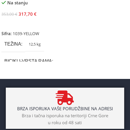
Na stanju
317,70
€
353,00
€
Dodaj U Korpu
Šifra:
1039-YELLOW
TEŽINA
12,5 kg
BICIKLI-VRSTA RAMA
Aluminium
BRAND
Cross
BRZA ISPORUKA VAŠE PORUDŽBINE NA ADRESI
POL
Brza i tačna isporuka na teritoriji Crne Gore
u roku od 48 sati
Dječaci
,
Djevojčice
,
Unisex