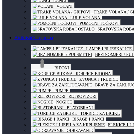
LANCI
VOLANI
TRAKE VOLANA / G
LULE VOLANA
POMOĆNI TOČKOVI
ŠRAFOVSKA ROBA
Biciklistička oprema
LAMPE I BLJESKALICE
BRZINOMJERI / PU
BIDONI
KORPICE BIDONA
ZVONCA I TRUBICE
BRAVE ZA ZAKLJU
PUMPE
RETROVIZORI
NOGICE
BLATOBRANI
TORBICE ZA BICIKL
BISAGE I RANCI
FLEKICE I L
ODRZAVANJE