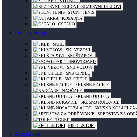
ŠTITNICI
REZERVNI DJELOVI
STONI TENIS
KOŠARKA
OSTALO
Zimski sportovi
SKIJE
SKI VEZOVI
SKI ŠTAPOVI
SNOWBOARD
SNB VEZOVI
SNB CIPELE
SKI CIPELE
SKI/SNB KACIGE
NAOČARE
SKI/SNB ODJEĆA
SKI/SNB RUKAVICE
SKI/SNB NOSAČI ZA
SREDSTVA ZA ODR
TORBE
PROTEKTORI
Akcija
% sale