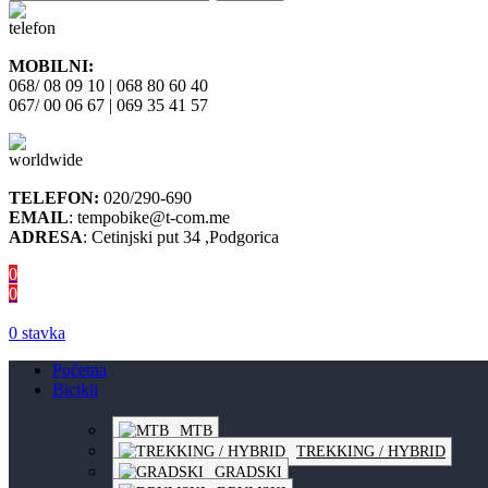
MOBILNI:
068/ 08 09 10 | 068 80 60 40
067/ 00 06 67 | 069 35 41 57
TELEFON:
020/290-690
EMAIL
: tempobike@t-com.me
ADRESA
: Cetinjski put 34 ,Podgorica
0
0
0
stavka
Početna
Bicikli
MTB
TREKKING / HYBRID
GRADSKI