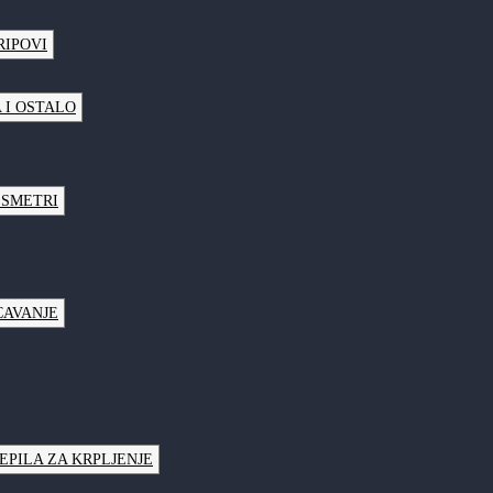
RIPOVI
 I OSTALO
LSMETRI
CAVANJE
JEPILA ZA KRPLJENJE