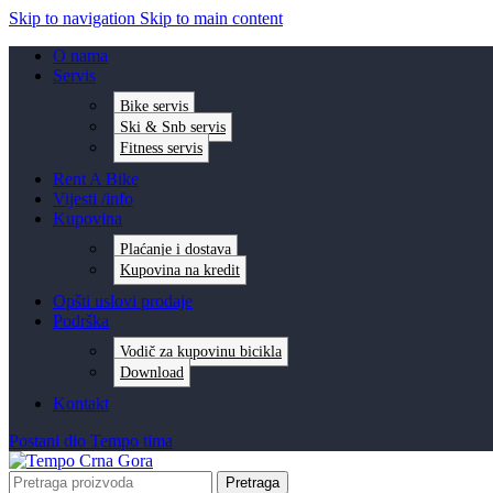
Skip to navigation
Skip to main content
O nama
Servis
Bike servis
Ski & Snb servis
Fitness servis
Rent A Bike
Vijesti /info
Kupovina
Plaćanje i dostava
Kupovina na kredit
Opšti uslovi prodaje
Podrška
Vodič za kupovinu bicikla
Download
Kontakt
Postani dio Tempo tima
Pretraga