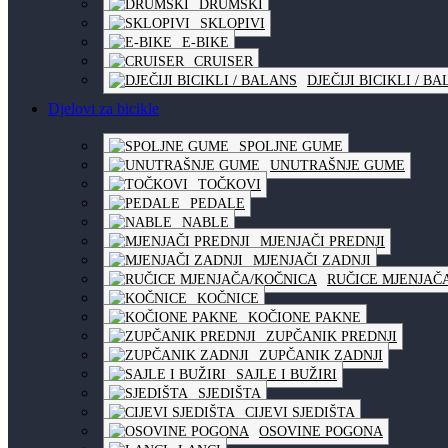
DRUMSKI
SKLOPIVI
E-BIKE
CRUISER
DJEČIJI BICIKLI / B
Djelovi za bicikle
SPOLJNE GUME
UNUTRAŠNJE GUME
TOČKOVI
PEDALE
NABLE
MJENJAČI PREDNJI
MJENJAČI ZADNJI
RUČICE MJENJAČ
KOČNICE
KOČIONE PAKNE
ZUPČANIK PREDNJI
ZUPČANIK ZADNJI
SAJLE I BUŽIRI
SJEDIŠTA
CIJEVI SJEDIŠTA
OSOVINE POGONA