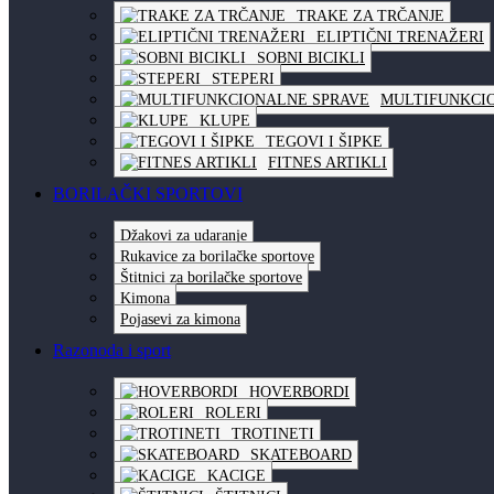
TRAKE ZA TRČANJE
ELIPTIČNI TRENAŽERI
SOBNI BICIKLI
STEPERI
MULTIFUNKCI
KLUPE
TEGOVI I ŠIPKE
FITNES ARTIKLI
BORILAČKI SPORTOVI
Džakovi za udaranje
Rukavice za borilačke sportove
Štitnici za borilačke sportove
Kimona
Pojasevi za kimona
Razonoda i sport
HOVERBORDI
ROLERI
TROTINETI
SKATEBOARD
KACIGE