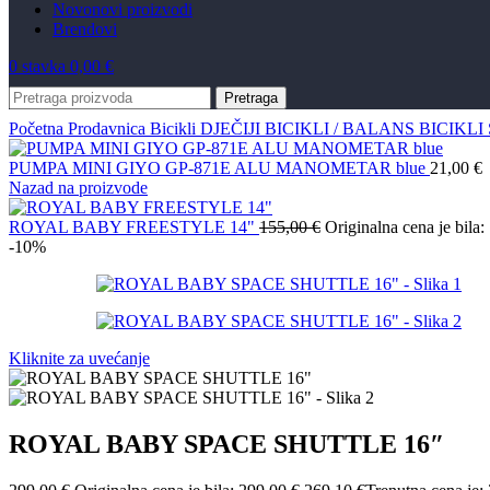
Novo
novi proizvodi
Brendovi
0
stavka
0,00
€
Pretraga
Početna
Prodavnica
Bicikli
DJEČIJI BICIKLI / BALANS
BICIKL
PUMPA MINI GIYO GP-871E ALU MANOMETAR blue
21,00
€
Nazad na proizvode
ROYAL BABY FREESTYLE 14"
155,00
€
Originalna cena je bila:
-10%
Kliknite za uvećanje
ROYAL BABY SPACE SHUTTLE 16″