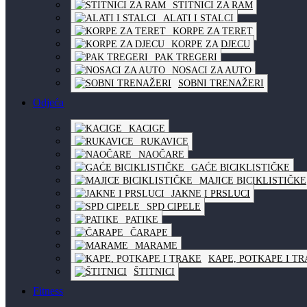
STITNICI ZA RAM
ALATI I STALCI
KORPE ZA TERET
KORPE ZA DJECU
PAK TREGERI
NOSACI ZA AUTO
SOBNI TRENAŽERI
Odjeća
KACIGE
RUKAVICE
NAOČARE
GAĆE BICIKLISTIČKE
MAJICE BICIKLISTIČKE
JAKNE I PRSLUCI
SPD CIPELE
PATIKE
ČARAPE
MARAME
KAPE, POTKAPE I T
ŠTITNICI
Fitness