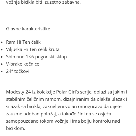
vožnja bicikla biti izuzetno zabavna.
Glavne karakteristike
Ram Hi Ten čelik
Viljuška Hi Ten čelik kruta
Shimano 1×6 pogonski sklop
V-brake kočnice
24” točkovi
Modesty 24 iz kolekcije Polar Girl’s serije, dolazi sa jakim i
stabilnim čeličnim ramom, dizajniranim da olakša ulazak i
silazak sa bicikla, zakrivljeni volan omogućava da dijete
zauzme udoban položaj, a takođe čini da se osjeća
samopouzdano tokom vožnje i ima bolju kontrolu nad
biciklom.