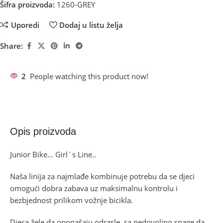
Šifra proizvoda:
1260-GREY
Uporedi
Dodaj u listu želja
Share:
2
People watching this product now!
Opis proizvoda
Junior Bike… Girl`s Line..
Naša linija za najmlađe kombinuje potrebu da se djeci
omogući dobra zabava uz maksimalnu kontrolu i
bezbjednost prilikom vožnje bicikla.
Djeca žele da oponašaju odrasle, sa nedovoljno snage da