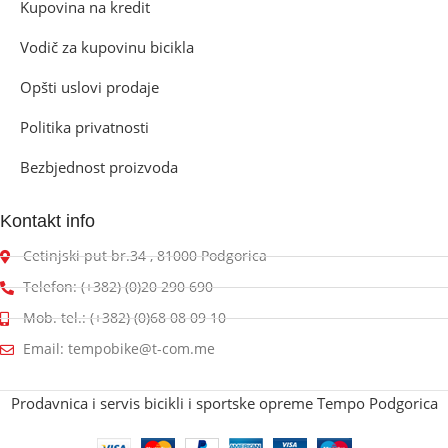
Kupovina na kredit
Vodič za kupovinu bicikla
Opšti uslovi prodaje
Politika privatnosti
Bezbjednost proizvoda
Kontakt info
Cetinjski put br.34 , 81000 Podgorica
Telefon: (+382) (0)20 290 690
Mob. tel.: (+382) (0)68 08 09 10
Email: tempobike@t-com.me
Prodavnica i servis bicikli i sportske opreme Tempo Podgorica