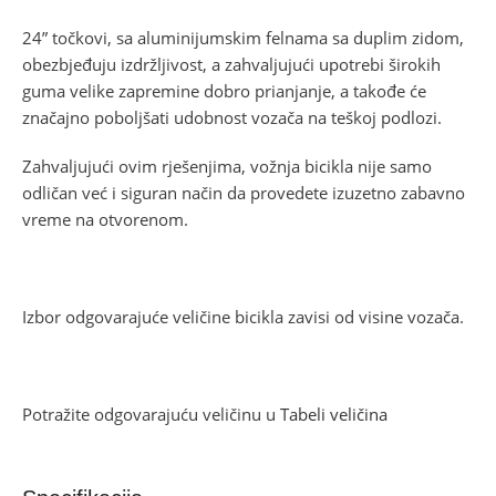
24” točkovi, sa aluminijumskim felnama sa duplim zidom,
obezbjeđuju izdržljivost, a zahvaljujući upotrebi širokih
guma velike zapremine dobro prianjanje, a takođe će
značajno poboljšati udobnost vozača na teškoj podlozi.
Zahvaljujući ovim rješenjima, vožnja bicikla nije samo
odličan već i siguran način da provedete izuzetno zabavno
vreme na otvorenom.
Izbor odgovarajuće veličine bicikla zavisi od visine vozača.
Potražite odgovarajuću veličinu u
Tabeli veličina