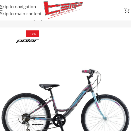
Skip to navigation
Skip to main content
davnica
Bicikli
DJEČIJI BICIKLI / BALANS
BICIKLI SA BRZINAMA
-10%