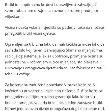
Bicikl ima optimalnu krutost i upravljivost zahvaljujući
svom robusnom dizajnu sa ravnom, krutom prednjom
viljuškom.
Visina nosača volana i sjedišta su podesivi tako da možete
prilagoditi bicikl visini djeteta.
Opremljen sa 6 brzina tako da mali biciklista može lako da
savlada bilo koji teren. Zahvaljujući Shimano mjenjačima,
rad cijelog sistema je lak za upotrebu, promjene brzina su
jednostavne – rotiranjem ručice mjenjača, što olakšava
rukovanje i omogućava djetetu da se više fokusira na rutu i
tehniku vožnje
Za kočenje su zadužene pouzdane V-brake kočnice. V-
kočnice su provjereno i cijenjeno rješenje. Ručice kočnica
prilagođene dječijim rukama garantuju laku kontrolu
brzine i omogućavaju da brzo i bezbjedno zaustave bicikl.
Njihov jednostavan dizajn omogućava dug i nesmetan rad.