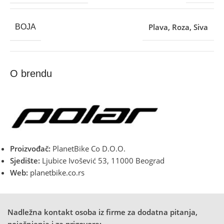
Plava
,
Roza
,
Siva
BOJA
O brendu
Proizvođač:
PlanetBike Co D.O.O.
Sjedište:
Ljubice Ivošević 53, 11000 Beograd
Web:
planetbike.co.rs
Nadležna kontakt osoba iz firme za dodatna pitanja,
pojašnjenja i za prigovore: