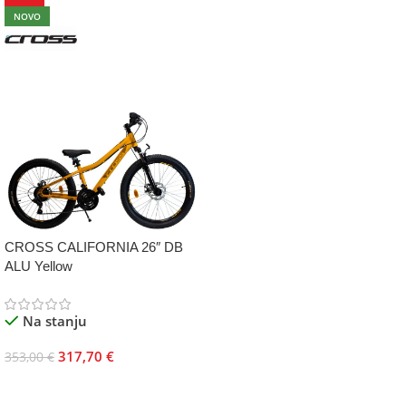
NOVO
CROSS CALIFORNIA 26″ DB
ALU Yellow
Na stanju
317,70
€
353,00
€
Dodaj U Korpu