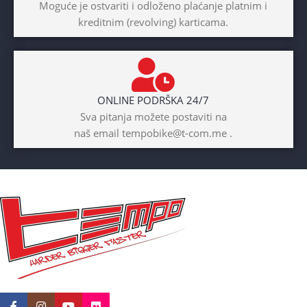
Moguće je ostvariti i odloženo plaćanje platnim i
kreditnim (revolving) karticama.
Prednji amotrizer
BOJA
Žuta
ONLINE PODRŠKA 24/7
BICIKLI-UZRAST
Sva pitanja možete postaviti na
DJETETA
naš email tempobike@t-com.me .
10+god
BICIKLI-KOČNICE
Disk mehanički