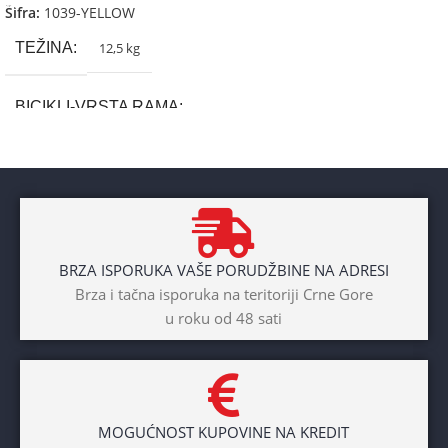
Šifra:
1039-YELLOW
TEŽINA
12,5 kg
BICIKLI-VRSTA RAMA
Aluminium
BRAND
Cross
BRZA ISPORUKA VAŠE PORUDŽBINE NA ADRESI
POL
Brza i tačna isporuka na teritoriji Crne Gore
u roku od 48 sati
Dječaci
,
Djevojčice
,
Unisex
DIAMETAR TOČKA
26″
MOGUĆNOST KUPOVINE NA KREDIT
BICIKLI-TIP RAMA