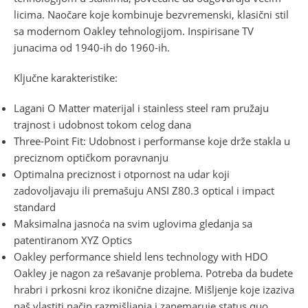
licima. Naočare koje kombinuje bezvremenski, klasični stil
sa modernom Oakley tehnologijom. Inspirisane TV
junacima od 1940-ih do 1960-ih.
Ključne karakteristike:
Lagani O Matter materijal i stainless steel ram pružaju
trajnost i udobnost tokom celog dana
Three-Point Fit: Udobnost i performanse koje drže stakla u
preciznom optičkom poravnanju
Optimalna preciznost i otpornost na udar koji
zadovoljavaju ili premašuju ANSI Z80.3 optical i impact
standard
Maksimalna jasnoća na svim uglovima gledanja sa
patentiranom XYZ Optics
Oakley performance shield lens technology with HDO
Oakley je nagon za rešavanje problema. Potreba da budete
hrabri i prkosni kroz ikonične dizajne. Mišljenje koje izaziva
naš vlastiti način razmišljanja i zanemaruje status quo.