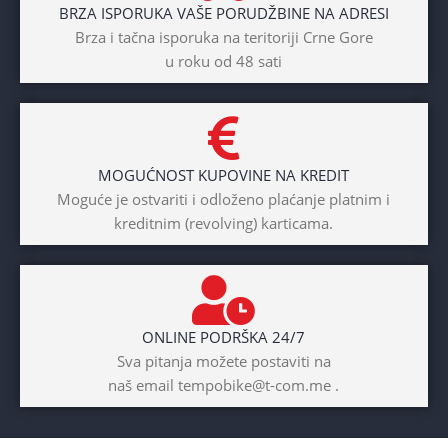
BRZA ISPORUKA VAŠE PORUDŽBINE NA ADRESI
POL
Brza i tačna isporuka na teritoriji Crne Gore
u roku od 48 sati
Dječaci
,
Djevojčice
,
Unisex
DIAMETAR TOČKA
26″
MOGUĆNOST KUPOVINE NA KREDIT
BICIKLI-TIP RAMA
Moguće je ostvariti i odloženo plaćanje platnim i
kreditnim (revolving) karticama.
Prednji amotrizer
BOJA
Žuta
ONLINE PODRŠKA 24/7
BICIKLI-UZRAST
Sva pitanja možete postaviti na
DJETETA
naš email tempobike@t-com.me .
10+god