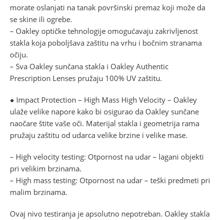
morate oslanjati na tanak površinski premaz koji može da
se skine ili ogrebe.
– Oakley optičke tehnologije omogućavaju zakrivljenost
stakla koja poboljšava zaštitu na vrhu i bočnim stranama
očiju.
– Sva Oakley sunčana stakla i Oakley Authentic
Prescription Lenses pružaju 100% UV zaštitu.
● Impact Protection – High Mass High Velocity – Oakley
ulaže velike napore kako bi osigurao da Oakley sunčane
naočare štite vaše oči. Materijal stakla i geometrija rama
pružaju zaštitu od udarca velike brzine i velike mase.
– High velocity testing: Otpornost na udar – lagani objekti
pri velikim brzinama.
– High mass testing: Otpornost na udar – teški predmeti pri
malim brzinama.
Ovaj nivo testiranja je apsolutno nepotreban. Oakley stakla