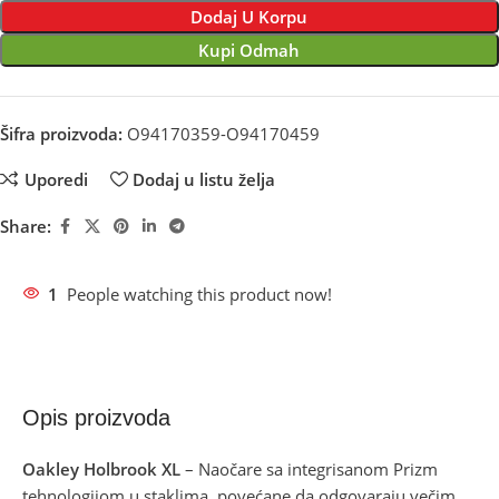
Dodaj U Korpu
Kupi Odmah
Šifra proizvoda:
O94170359-O94170459
Uporedi
Dodaj u listu želja
Share:
1
People watching this product now!
Opis proizvoda
Oakley Holbrook XL
– Naočare sa integrisanom Prizm
tehnologijom u staklima, povećane da odgovaraju večim