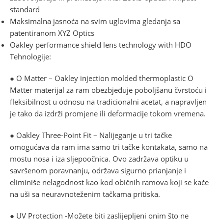
standard
Maksimalna jasnoća na svim uglovima gledanja sa
patentiranom XYZ Optics
Oakley performance shield lens technology with HDO
Tehnologije:
● O Matter – Oakley injection molded thermoplastic O
Matter materijal za ram obezbjeđuje poboljšanu čvrstoću i
fleksibilnost u odnosu na tradicionalni acetat, a napravljen
je tako da izdrži promjene ili deformacije tokom vremena.
● Oakley Three-Point Fit – Nalijeganje u tri tačke
omogućava da ram ima samo tri tačke kontakata, samo na
mostu nosa i iza sljepoočnica. Ovo zadržava optiku u
savršenom poravnanju, održava sigurno prianjanje i
eliminiše nelagodnost kao kod običnih ramova koji se kače
na uši sa neuravnoteženim tačkama pritiska.
● UV Protection -Možete biti zaslijepljeni onim što ne