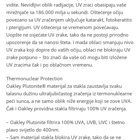
vidite. Nevidljivi oblik radijacije, UV zraci obasipaju vaše
mrežnjače sa 186.000 milja u sekundi. Oštećenje očiju
povezano sa UV zračenjem uključuje katarakt, fotokeratitis
i pterigijum. UV oštećenja se vremenom povećavaju.
Uopšte ne osjećate UV zrake, tako da ne postoji prirodno
upozorenje da se nanosi šteta. I mada oblaci smanjuju nivo
UV zraka koji dopire do vaših očiju, oblaci ne blokiraju UV
zrake potpuno – što znači da vaše oči mogu biti izložene
UV zracima čak i po oblačnom vremenu.
Thermonuclear Protection
Oakley Plutonite® materijal za stakla zaustavlja svaku
talasnu dužinu ultraljubičastog zračenja iz termonuklearne
peći sunca, a ne samo oblik niže energije koji se zove UVA.
Čak i Oakley providna stakla filtriraju 100% UV zračenja.
– Oakley Plutonite filtrira 100% UVA, UVB, UVC i štetno
plavo svijetlo do 400nm.
– Sam materijal stakla blokira UV zrake, tako da se ne