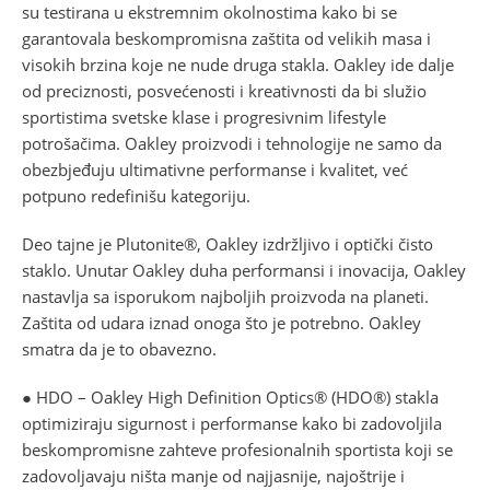
su testirana u ekstremnim okolnostima kako bi se
garantovala beskompromisna zaštita od velikih masa i
visokih brzina koje ne nude druga stakla. Oakley ide dalje
od preciznosti, posvećenosti i kreativnosti da bi služio
sportistima svetske klase i progresivnim lifestyle
potrošačima. Oakley proizvodi i tehnologije ne samo da
obezbjeđuju ultimativne performanse i kvalitet, već
potpuno redefinišu kategoriju.
Deo tajne je Plutonite®, Oakley izdržljivo i optički čisto
staklo. Unutar Oakley duha performansi i inovacija, Oakley
nastavlja sa isporukom najboljih proizvoda na planeti.
Zaštita od udara iznad onoga što je potrebno. Oakley
smatra da je to obavezno.
● HDO – Oakley High Definition Optics® (HDO®) stakla
optimiziraju sigurnost i performanse kako bi zadovoljila
beskompromisne zahteve profesionalnih sportista koji se
zadovoljavaju ništa manje od najjasnije, najoštrije i