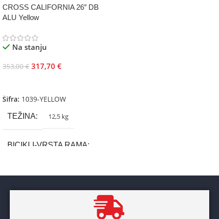
CROSS CALIFORNIA 26″ DB
ALU Yellow
Na stanju
317,70
€
353,00
€
Dodaj U Korpu
Šifra:
1039-YELLOW
TEŽINA
12,5 kg
BICIKLI-VRSTA RAMA
Aluminium
BRAND
Cross