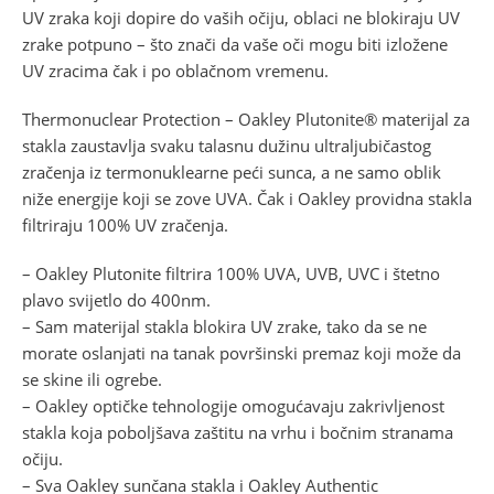
UV zraka koji dopire do vaših očiju, oblaci ne blokiraju UV
zrake potpuno – što znači da vaše oči mogu biti izložene
UV zracima čak i po oblačnom vremenu.
Thermonuclear Protection – Oakley Plutonite® materijal za
stakla zaustavlja svaku talasnu dužinu ultraljubičastog
zračenja iz termonuklearne peći sunca, a ne samo oblik
niže energije koji se zove UVA. Čak i Oakley providna stakla
filtriraju 100% UV zračenja.
– Oakley Plutonite filtrira 100% UVA, UVB, UVC i štetno
plavo svijetlo do 400nm.
– Sam materijal stakla blokira UV zrake, tako da se ne
morate oslanjati na tanak površinski premaz koji može da
se skine ili ogrebe.
– Oakley optičke tehnologije omogućavaju zakrivljenost
stakla koja poboljšava zaštitu na vrhu i bočnim stranama
očiju.
– Sva Oakley sunčana stakla i Oakley Authentic