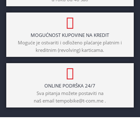
Dječaci
,
Djevojčice
,
Unisex
DIAMETAR TOČKA
26″
MOGUĆNOST KUPOVINE NA KREDIT
BICIKLI-TIP RAMA
Moguće je ostvariti i odloženo plaćanje platnim i
kreditnim (revolving) karticama.
Prednji amotrizer
BOJA
Žuta
ONLINE PODRŠKA 24/7
BICIKLI-UZRAST
Sva pitanja možete postaviti na
DJETETA
naš email tempobike@t-com.me .
10+god
BICIKLI-KOČNICE