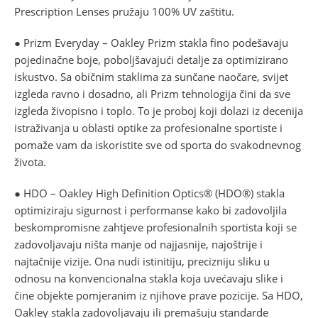
Prescription Lenses pružaju 100% UV zaštitu.
● Prizm Everyday – Oakley Prizm stakla fino podešavaju
pojedinačne boje, poboljšavajući detalje za optimizirano
iskustvo. Sa običnim staklima za sunčane naočare, svijet
izgleda ravno i dosadno, ali Prizm tehnologija čini da sve
izgleda živopisno i toplo. To je proboj koji dolazi iz decenija
istraživanja u oblasti optike za profesionalne sportiste i
pomaže vam da iskoristite sve od sporta do svakodnevnog
života.
● HDO – Oakley High Definition Optics® (HDO®) stakla
optimiziraju sigurnost i performanse kako bi zadovoljila
beskompromisne zahtjeve profesionalnih sportista koji se
zadovoljavaju ništa manje od najjasnije, najoštrije i
najtačnije vizije. Ona nudi istinitiju, precizniju sliku u
odnosu na konvencionalna stakla koja uvećavaju slike i
čine objekte pomjeranim iz njihove prave pozicije. Sa HDO,
Oakley stakla zadovoljavaju ili premašuju standarde