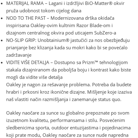
MATERIJAL RAMA – Lagani i izdržljivi BiO-Matter® okvir
pruža udobnost tokom cijelog dana
NOD TO THE PAST – Modernizovana drška okidača
inspirisana Oakley-ovim kultnim Razor Blade-om i
dizajnom centralnog okvira pod uticajem SubZero-a
NO-SLIP GRIP: Unobtainium® jastučići za nos obezbjeđuju
prianjanje bez klizanja kada su mokri kako bi se povećalo
zadržavanje
VIDITE VIŠE DETALJA – Dostupno sa Prizm™ tehnologijom
stakala dizajniranom da poboljša boju i kontrast kako biste
mogli da vidite više detalja
Oakley je nagon za rešavanje problema. Potreba da budete
hrabri i prkosni kroz ikonične dizajne. Mišljenje koje izaziva
naš vlastiti način razmišljanja i zanemaruje status quo.
Oakley naočare za sunce su globalno prepoznate po svom
izuzetnom kvalitetu, performansama i stilu. Posvećenim
sledbenicima sporta, outdoor entuzijastima i pojedinacima
koji prate modu, Oakley naočare za sunce nude napredna