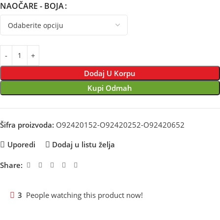
NAOČARE - BOJA
Dodaj U Korpu
Kupi Odmah
Šifra proizvoda:
O92420152-O92420252-O92420652
Uporedi
Dodaj u listu želja
Share:
3
People watching this product now!