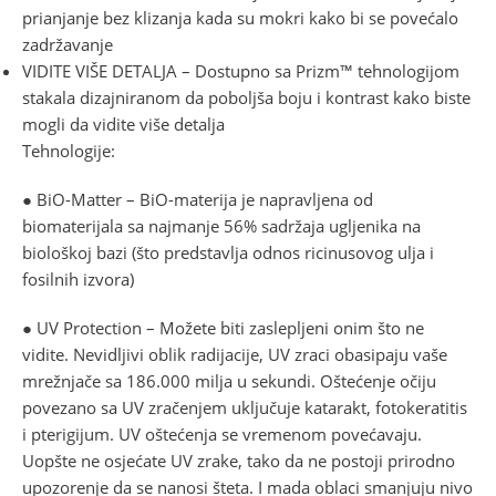
prianjanje bez klizanja kada su mokri kako bi se povećalo
zadržavanje
VIDITE VIŠE DETALJA – Dostupno sa Prizm™ tehnologijom
stakala dizajniranom da poboljša boju i kontrast kako biste
mogli da vidite više detalja
Tehnologije:
● BiO-Matter – BiO-materija je napravljena od
biomaterijala sa najmanje 56% sadržaja ugljenika na
biološkoj bazi (što predstavlja odnos ricinusovog ulja i
fosilnih izvora)
● UV Protection – Možete biti zaslepljeni onim što ne
vidite. Nevidljivi oblik radijacije, UV zraci obasipaju vaše
mrežnjače sa 186.000 milja u sekundi. Oštećenje očiju
povezano sa UV zračenjem uključuje katarakt, fotokeratitis
i pterigijum. UV oštećenja se vremenom povećavaju.
Uopšte ne osjećate UV zrake, tako da ne postoji prirodno
upozorenje da se nanosi šteta. I mada oblaci smanjuju nivo