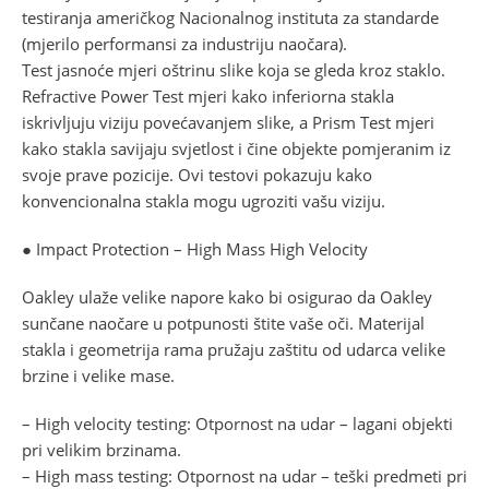
testiranja američkog Nacionalnog instituta za standarde
(mjerilo performansi za industriju naočara).
Test jasnoće mjeri oštrinu slike koja se gleda kroz staklo.
Refractive Power Test mjeri kako inferiorna stakla
iskrivljuju viziju povećavanjem slike, a Prism Test mjeri
kako stakla savijaju svjetlost i čine objekte pomjeranim iz
svoje prave pozicije. Ovi testovi pokazuju kako
konvencionalna stakla mogu ugroziti vašu viziju.
● Impact Protection – High Mass High Velocity
Oakley ulaže velike napore kako bi osigurao da Oakley
sunčane naočare u potpunosti štite vaše oči. Materijal
stakla i geometrija rama pružaju zaštitu od udarca velike
brzine i velike mase.
– High velocity testing: Otpornost na udar – lagani objekti
pri velikim brzinama.
– High mass testing: Otpornost na udar – teški predmeti pri