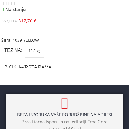
Na stanju
317,70
€
353,00
€
Dodaj U Korpu
Šifra:
1039-YELLOW
TEŽINA
12,5 kg
BICIKLI-VRSTA RAMA
Aluminium
BRAND
Cross
BRZA ISPORUKA VAŠE PORUDŽBINE NA ADRESI
POL
Brza i tačna isporuka na teritoriji Crne Gore
u roku od 48 sati