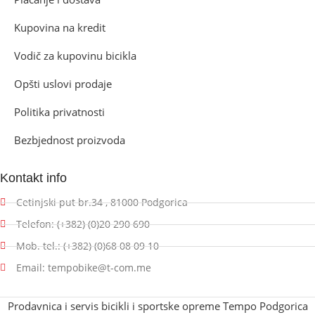
Kupovina na kredit
Vodič za kupovinu bicikla
Opšti uslovi prodaje
Politika privatnosti
Bezbjednost proizvoda
Kontakt info
Cetinjski put br.34 , 81000 Podgorica
Telefon: (+382) (0)20 290 690
Mob. tel.: (+382) (0)68 08 09 10
Email: tempobike@t-com.me
Prodavnica i servis bicikli i sportske opreme Tempo Podgorica