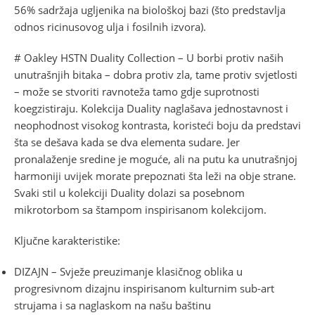
56% sadržaja ugljenika na biološkoj bazi (što predstavlja
odnos ricinusovog ulja i fosilnih izvora).
# Oakley HSTN Duality Collection – U borbi protiv naših
unutrašnjih bitaka – dobra protiv zla, tame protiv svjetlosti
– može se stvoriti ravnoteža tamo gdje suprotnosti
koegzistiraju. Kolekcija Duality naglašava jednostavnost i
neophodnost visokog kontrasta, koristeći boju da predstavi
šta se dešava kada se dva elementa sudare. Jer
pronalaženje sredine je moguće, ali na putu ka unutrašnjoj
harmoniji uvijek morate prepoznati šta leži na obje strane.
Svaki stil u kolekciji Duality dolazi sa posebnom
mikrotorbom sa štampom inspirisanom kolekcijom.
Ključne karakteristike:
DIZAJN – Svježe preuzimanje klasičnog oblika u
progresivnom dizajnu inspirisanom kulturnim sub-art
strujama i sa naglaskom na našu baštinu