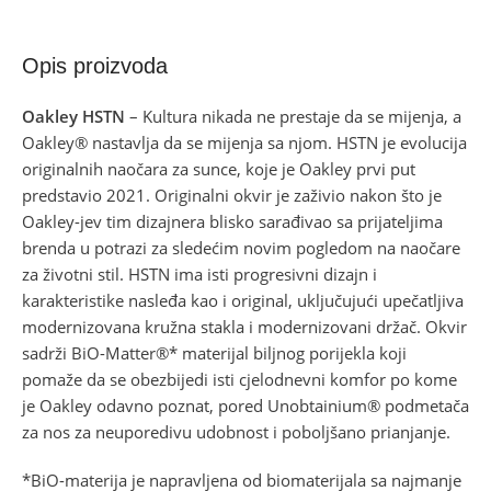
Opis proizvoda
Oakley HSTN
– Kultura nikada ne prestaje da se mijenja, a
Oakley® nastavlja da se mijenja sa njom. HSTN je evolucija
originalnih naočara za sunce, koje je Oakley prvi put
predstavio 2021. Originalni okvir je zaživio nakon što je
Oakley-jev tim dizajnera blisko sarađivao sa prijateljima
brenda u potrazi za sledećim novim pogledom na naočare
za životni stil. HSTN ima isti progresivni dizajn i
karakteristike nasleđa kao i original, uključujući upečatljiva
modernizovana kružna stakla i modernizovani držač. Okvir
sadrži BiO-Matter®* materijal biljnog porijekla koji
pomaže da se obezbijedi isti cjelodnevni komfor po kome
je Oakley odavno poznat, pored Unobtainium® podmetača
za nos za neuporedivu udobnost i poboljšano prianjanje.
*BiO-materija je napravljena od biomaterijala sa najmanje