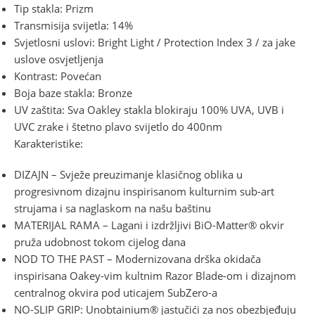
Tip stakla: Prizm
Transmisija svijetla: 14%
Svjetlosni uslovi: Bright Light / Protection Index 3 / za jake
uslove osvjetljenja
Kontrast: Povećan
Boja baze stakla: Bronze
UV zaštita: Sva Oakley stakla blokiraju 100% UVA, UVB i
UVC zrake i štetno plavo svijetlo do 400nm
Karakteristike:
DIZAJN – Svježe preuzimanje klasičnog oblika u
progresivnom dizajnu inspirisanom kulturnim sub-art
strujama i sa naglaskom na našu baštinu
MATERIJAL RAMA – Lagani i izdržljivi BiO-Matter® okvir
pruža udobnost tokom cijelog dana
NOD TO THE PAST – Modernizovana drška okidača
inspirisana Oakey-vim kultnim Razor Blade-om i dizajnom
centralnog okvira pod uticajem SubZero-a
NO-SLIP GRIP: Unobtainium® jastučići za nos obezbjeđuju