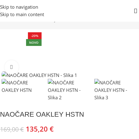
Skip to navigation
Skip to main content
Početna
Prodavnica
Odjeća
NAOČARE
-20%
NOVO
Kliknite za uvećanje
NAOČARE OAKLEY HSTN
135,20
€
169,00
€