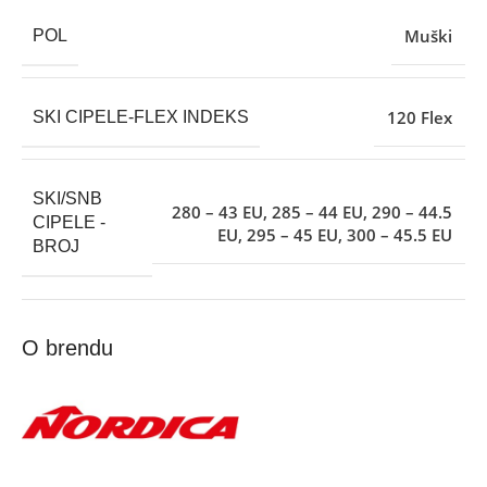
Muški
POL
120 Flex
SKI CIPELE-FLEX INDEKS
SKI/SNB
280 – 43 EU
,
285 – 44 EU
,
290 – 44.5
CIPELE -
EU
,
295 – 45 EU
,
300 – 45.5 EU
BROJ
O brendu