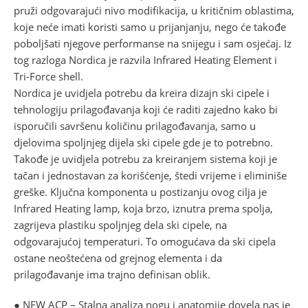
pruži odgovarajući nivo modifikacija, u kritičnim oblastima,
koje neće imati koristi samo u prijanjanju, nego će takođe
poboljšati njegove performanse na snijegu i sam osjećaj. Iz
tog razloga Nordica je razvila Infrared Heating Element i
Tri-Force shell.
Nordica je uvidjela potrebu da kreira dizajn ski cipele i
tehnologiju prilagođavanja koji će raditi zajedno kako bi
isporučili savršenu količinu prilagođavanja, samo u
djelovima spoljnjeg dijela ski cipele gde je to potrebno.
Takođe je uvidjela potrebu za kreiranjem sistema koji je
tačan i jednostavan za korišćenje, štedi vrijeme i eliminiše
greške. Ključna komponenta u postizanju ovog cilja je
Infrared Heating lamp, koja brzo, iznutra prema spolja,
zagrijeva plastiku spoljnjeg dela ski cipele, na
odgovarajućoj temperaturi. To omogućava da ski cipela
ostane neoštećena od grejnog elementa i da
prilagođavanje ima trajno definisan oblik.
● NEW ACP – Stalna analiza nogu i anatomije dovela nas je