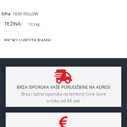
Dodaj U Korpu
Šifra:
1039-YELLOW
TEŽINA
12,5 kg
BICIKLI-VRSTA RAMA
Aluminium
BRAND
Cross
BRZA ISPORUKA VAŠE PORUDŽBINE NA ADRESI
POL
Brza i tačna isporuka na teritoriji Crne Gore
u roku od 48 sati
Dječaci
,
Djevojčice
,
Unisex
DIAMETAR TOČKA
26″