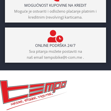
MOGUĆNOST KUPOVINE NA KREDIT
BICIKLI-TIP RAMA
Moguće je ostvariti i odloženo plaćanje platnim i
kreditnim (revolving) karticama.
Prednji amotrizer
BOJA
Žuta
ONLINE PODRŠKA 24/7
BICIKLI-UZRAST
Sva pitanja možete postaviti na
DJETETA
naš email tempobike@t-com.me .
10+god
BICIKLI-KOČNICE
Disk mehanički