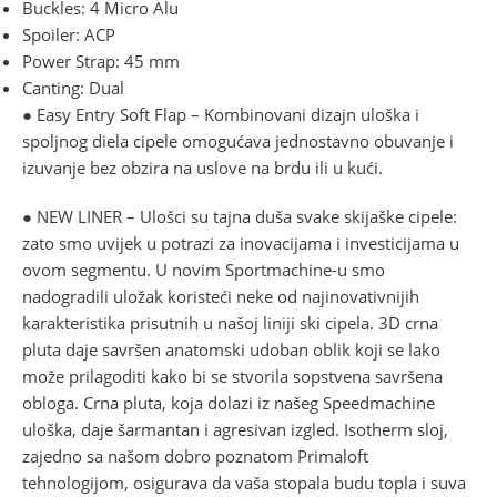
Buckles: 4 Micro Alu
Spoiler: ACP
Power Strap: 45 mm
Canting: Dual
● Easy Entry Soft Flap – Kombinovani dizajn uloška i
spoljnog diela cipele omogućava jednostavno obuvanje i
izuvanje bez obzira na uslove na brdu ili u kući.
● NEW LINER – Ulošci su tajna duša svake skijaške cipele:
zato smo uvijek u potrazi za inovacijama i investicijama u
ovom segmentu. U novim Sportmachine-u smo
nadogradili uložak koristeći neke od najinovativnijih
karakteristika prisutnih u našoj liniji ski cipela. 3D crna
pluta daje savršen anatomski udoban oblik koji se lako
može prilagoditi kako bi se stvorila sopstvena savršena
obloga. Crna pluta, koja dolazi iz našeg Speedmachine
uloška, daje šarmantan i agresivan izgled. Isotherm sloj,
zajedno sa našom dobro poznatom Primaloft
tehnologijom, osigurava da vaša stopala budu topla i suva