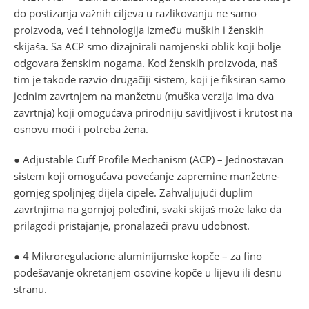
do postizanja važnih ciljeva u razlikovanju ne samo
proizvoda, već i tehnologija između muških i ženskih
skijaša. Sa ACP smo dizajnirali namjenski oblik koji bolje
odgovara ženskim nogama. Kod ženskih proizvoda, naš
tim je takođe razvio drugačiji sistem, koji je fiksiran samo
jednim zavrtnjem na manžetnu (muška verzija ima dva
zavrtnja) koji omogućava prirodniju savitljivost i krutost na
osnovu moći i potreba žena.
● Adjustable Cuff Profile Mechanism (ACP) – Jednostavan
sistem koji omogućava povećanje zapremine manžetne-
gornjeg spoljnjeg dijela cipele. Zahvaljujući duplim
zavrtnjima na gornjoj poleđini, svaki skijaš može lako da
prilagodi pristajanje, pronalazeći pravu udobnost.
● 4 Mikroregulacione aluminijumske kopče – za fino
podešavanje okretanjem osovine kopče u lijevu ili desnu
stranu.