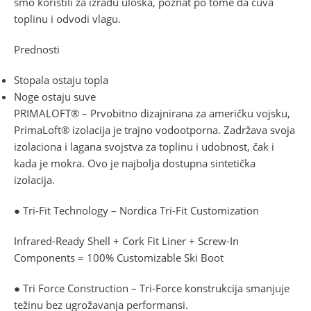
smo koristili za izradu uloška, poznat po tome da čuva
toplinu i odvodi vlagu.
Prednosti
Stopala ostaju topla
Noge ostaju suve
PRIMALOFT® – Prvobitno dizajnirana za američku vojsku,
PrimaLoft® izolacija je trajno vodootporna. Zadržava svoja
izolaciona i lagana svojstva za toplinu i udobnost, čak i
kada je mokra. Ovo je najbolja dostupna sintetička
izolacija.
● Tri-Fit Technology – Nordica Tri-Fit Customization
Infrared-Ready Shell + Cork Fit Liner + Screw-In
Components = 100% Customizable Ski Boot
● Tri Force Construction – Tri-Force konstrukcija smanjuje
težinu bez ugrožavanja performansi.