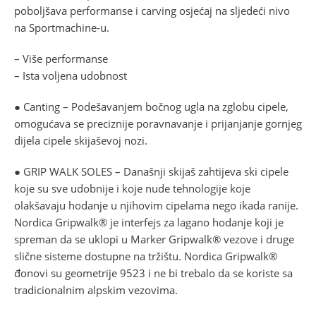
poboljšava performanse i carving osjećaj na sljedeći nivo
na Sportmachine-u.
– Više performanse
– Ista voljena udobnost
● Canting – Podešavanjem bočnog ugla na zglobu cipele,
omogućava se preciznije poravnavanje i prijanjanje gornjeg
dijela cipele skijaševoj nozi.
● GRIP WALK SOLES – Današnji skijaš zahtijeva ski cipele
koje su sve udobnije i koje nude tehnologije koje
olakšavaju hodanje u njihovim cipelama nego ikada ranije.
Nordica Gripwalk® je interfejs za lagano hodanje koji je
spreman da se uklopi u Marker Gripwalk® vezove i druge
slične sisteme dostupne na tržištu. Nordica Gripwalk®
đonovi su geometrije 9523 i ne bi trebalo da se koriste sa
tradicionalnim alpskim vezovima.