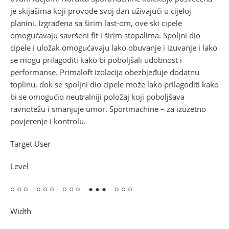
je skijašima koji provode svoj dan uživajući u cijeloj
planini. Izgrađena sa širim last-om, ove ski cipele
omogućavaju savršeni fit i širim stopalima. Spoljni dio
cipele i uložak omogućavaju lako obuvanje i izuvanje i lako
se mogu prilagoditi kako bi poboljšali udobnost i
performanse. Primaloft izolacija obezbjeđuje dodatnu
toplinu, dok se spoljni dio cipele može lako prilagoditi kako
bi se omogućio neutralniji položaj koji poboljšava
ravnotežu i smanjuje umor. Sportmachine – za izuzetno
povjerenje i kontrolu.
Target User
Level
○ ○ ○ ○ ○ ○ ○ ○ ○ ● ● ● ○ ○ ○
Width