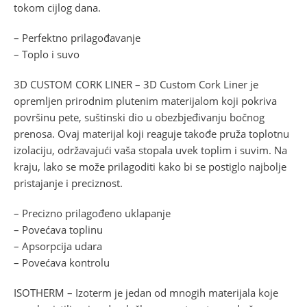
tokom cijlog dana.
– Perfektno prilagođavanje
– Toplo i suvo
3D CUSTOM CORK LINER – 3D Custom Cork Liner je
opremljen prirodnim plutenim materijalom koji pokriva
površinu pete, suštinski dio u obezbjeđivanju bočnog
prenosa. Ovaj materijal koji reaguje takođe pruža toplotnu
izolaciju, održavajući vaša stopala uvek toplim i suvim. Na
kraju, lako se može prilagoditi kako bi se postiglo najbolje
pristajanje i preciznost.
– Precizno prilagođeno uklapanje
– Povećava toplinu
– Apsorpcija udara
– Povećava kontrolu
ISOTHERM – Izoterm je jedan od mnogih materijala koje