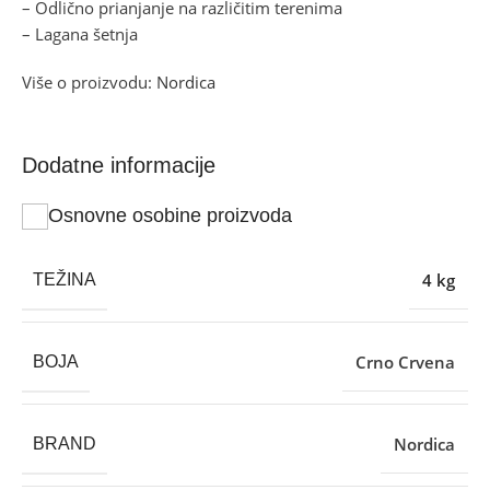
– Odlično prianjanje na različitim terenima
– Lagana šetnja
Više o proizvodu:
Nordica
Dodatne informacije
Osnovne osobine proizvoda
4 kg
TEŽINA
Crno Crvena
BOJA
Nordica
BRAND