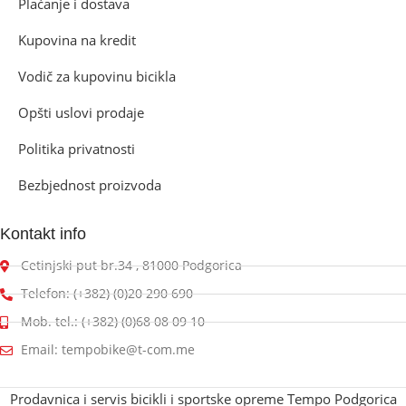
Plaćanje i dostava
Kupovina na kredit
Vodič za kupovinu bicikla
Opšti uslovi prodaje
Politika privatnosti
Bezbjednost proizvoda
Kontakt info
Cetinjski put br.34 , 81000 Podgorica
Telefon: (+382) (0)20 290 690
Mob. tel.: (+382) (0)68 08 09 10
Email: tempobike@t-com.me
Prodavnica i servis bicikli i sportske opreme Tempo Podgorica