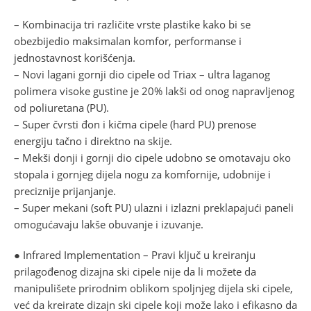
– Kombinacija tri različite vrste plastike kako bi se
obezbijedio maksimalan komfor, performanse i
jednostavnost korišćenja.
– Novi lagani gornji dio cipele od Triax – ultra laganog
polimera visoke gustine je 20% lakši od onog napravljenog
od poliuretana (PU).
– Super čvrsti đon i kičma cipele (hard PU) prenose
energiju tačno i direktno na skije.
– Mekši donji i gornji dio cipele udobno se omotavaju oko
stopala i gornjeg dijela nogu za komfornije, udobnije i
preciznije prijanjanje.
– Super mekani (soft PU) ulazni i izlazni preklapajući paneli
omogućavaju lakše obuvanje i izuvanje.
● Infrared Implementation – Pravi ključ u kreiranju
prilagođenog dizajna ski cipele nije da li možete da
manipulišete prirodnim oblikom spoljnjeg dijela ski cipele,
već da kreirate dizajn ski cipele koji može lako i efikasno da