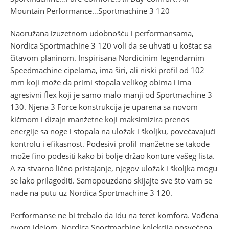
Mountain Performance…Sportmachine 3 120
Naoružana izuzetnom udobnošću i performansama,
Nordica Sportmachine 3 120 voli da se uhvati u koštac sa
čitavom planinom. Inspirisana Nordicinim legendarnim
Speedmachine cipelama, ima širi, ali niski profil od 102
mm koji može da primi stopala velikog obima i ima
agresivni flex koji je samo malo manji od Sportmachine 3
130. Njena 3 Force konstrukcija je uparena sa novom
kičmom i dizajn manžetne koji maksimizira prenos
energije sa noge i stopala na uložak i školjku, povećavajući
kontrolu i efikasnost. Podesivi profil manžetne se takođe
može fino podesiti kako bi bolje držao konture vašeg lista.
A za stvarno lično pristajanje, njegov uložak i školjka mogu
se lako prilagoditi. Samopouzdano skijajte sve što vam se
nađe na putu uz Nordica Sportmachine 3 120.
Performanse ne bi trebalo da idu na teret komfora. Vođena
ovom idejom, Nordica Sportmachine kolekcija posvećena