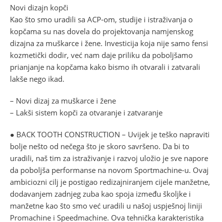
Novi dizajn kopči
Kao što smo uradili sa ACP-om, studije i istraživanja o
kopčama su nas dovela do projektovanja namjenskog
dizajna za muškarce i žene. Investicija koja nije samo fensi
kozmetički dodir, već nam daje priliku da poboljšamo
prianjanje na kopčama kako bismo ih otvarali i zatvarali
lakše nego ikad.
– Novi dizaj za muškarce i žene
– Lakši sistem kopči za otvaranje i zatvaranje
● BACK TOOTH CONSTRUCTION – Uvijek je teško napraviti
bolje nešto od nečega što je skoro savršeno. Da bi to
uradili, naš tim za istraživanje i razvoj uložio je sve napore
da poboljša performanse na novom Sportmachine-u. Ovaj
ambiciozni cilj je postigao redizajniranjem cijele manžetne,
dodavanjem zadnjeg zuba kao spoja između školjke i
manžetne kao što smo već uradili u našoj uspješnoj liniji
Promachine i Speedmachine. Ova tehnička karakteristika