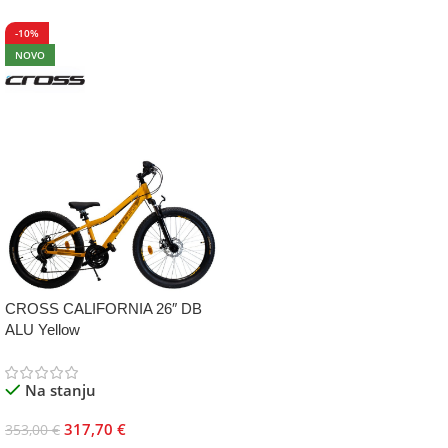
-10%
NOVO
CROSS CALIFORNIA 26″ DB
ALU Yellow
Na stanju
317,70
€
353,00
€