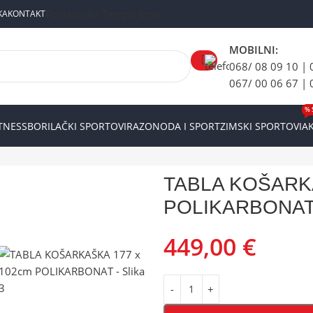
Postani dio Tempo tima
KA
KONTAKT
MOBILNI:
068/ 08 09 10 | 
067/ 00 06 67 | 
% 
ITNESS
BORILAČKI SPORTOVI
RAZONODA I SPORT
ZIMSKI SPORTOVI
AK
ABLA KOŠARKAŠKA 177 x 102cm POLIKARBONAT
TABLA KOŠARKA
POLIKARBONA
449,00
€