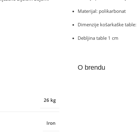
Materijal: polikarbonat
Dimenzije košarkaške tabl
Debljina table 1 cm
O brendu
26 kg
Iron