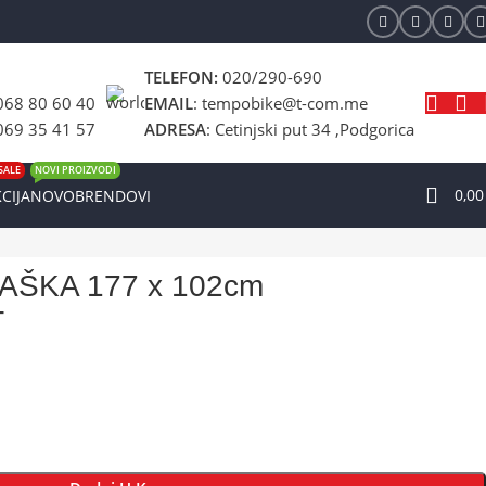
TELEFON:
020/290-690
068 80 60 40
EMAIL
: tempobike@t-com.me
069 35 41 57
ADRESA
: Cetinjski put 34 ,Podgorica
SALE
NOVI PROIZVODI
0,0
CIJA
NOVO
BRENDOVI
ŠKA 177 x 102cm
T