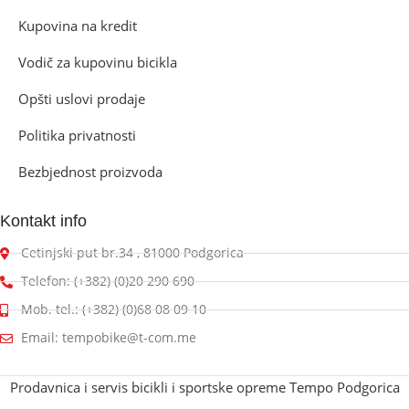
Kupovina na kredit
Vodič za kupovinu bicikla
Opšti uslovi prodaje
Politika privatnosti
Bezbjednost proizvoda
Kontakt info
Cetinjski put br.34 , 81000 Podgorica
Telefon: (+382) (0)20 290 690
Mob. tel.: (+382) (0)68 08 09 10
Email: tempobike@t-com.me
Prodavnica i servis bicikli i sportske opreme Tempo Podgorica