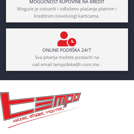
MOGUĆNOST KUPOVINE NA KREDIT
BICIKLI-TIP RAMA
Moguće je ostvariti i odloženo plaćanje platnim i
kreditnim (revolving) karticama.
Prednji amotrizer
BOJA
Žuta
ONLINE PODRŠKA 24/7
BICIKLI-UZRAST
Sva pitanja možete postaviti na
DJETETA
naš email tempobike@t-com.me .
10+god
BICIKLI-KOČNICE
Disk mehanički