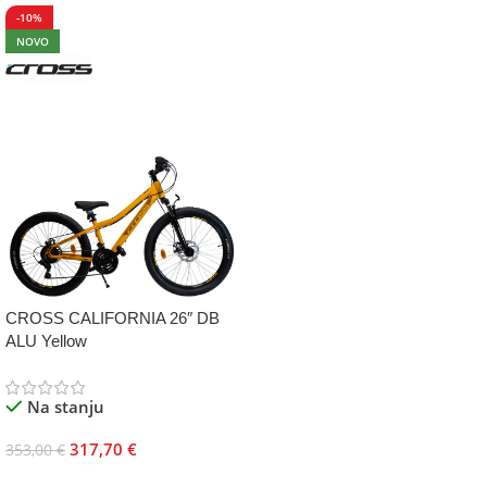
-10%
NOVO
CROSS CALIFORNIA 26″ DB
ALU Yellow
Na stanju
317,70
€
353,00
€
Dodaj U Korpu