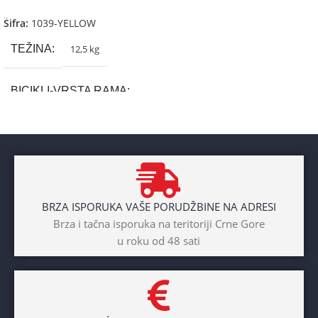
Šifra:
1039-YELLOW
TEŽINA
12,5 kg
BICIKLI-VRSTA RAMA
Aluminium
BRAND
Cross
BRZA ISPORUKA VAŠE PORUDŽBINE NA ADRESI
POL
Brza i tačna isporuka na teritoriji Crne Gore
u roku od 48 sati
Dječaci
,
Djevojčice
,
Unisex
DIAMETAR TOČKA
26″