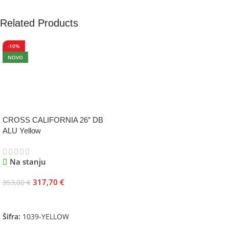
Related Products
-10%
NOVO
CROSS CALIFORNIA 26″ DB
ALU Yellow
Na stanju
317,70
€
353,00
€
Dodaj U Korpu
Šifra:
1039-YELLOW