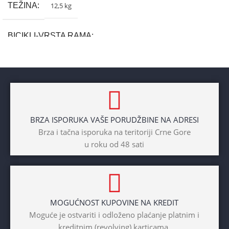
TEŽINA
12,5 kg
BICIKLI-VRSTA RAMA
Aluminium
BRAND
Cross
BRZA ISPORUKA VAŠE PORUDŽBINE NA ADRESI
POL
Brza i tačna isporuka na teritoriji Crne Gore
u roku od 48 sati
Dječaci
,
Djevojčice
,
Unisex
DIAMETAR TOČKA
26″
MOGUĆNOST KUPOVINE NA KREDIT
BICIKLI-TIP RAMA
Moguće je ostvariti i odloženo plaćanje platnim i
kreditnim (revolving) karticama.