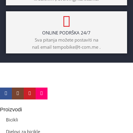
Prednji amotrizer
BOJA
Žuta
ONLINE PODRŠKA 24/7
BICIKLI-UZRAST
Sva pitanja možete postaviti na
DJETETA
naš email tempobike@t-com.me .
10+god
BICIKLI-KOČNICE
Disk mehanički
Proizvodi
Bicikli
Djelovi za bicikle