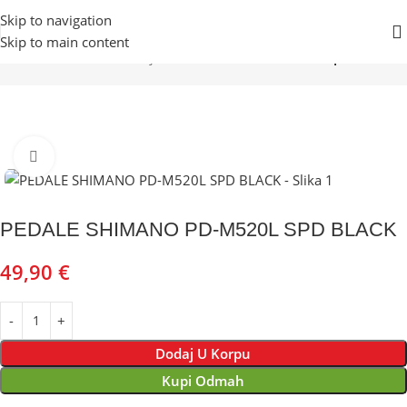
Skip to navigation
Skip to main content
Početna
Prodavnica
Djelovi za bicikle
PEDALE
SPD pedale
Kliknite za uvećanje
PEDALE SHIMANO PD-M520L SPD BLACK
49,90
€
Dodaj U Korpu
Kupi Odmah