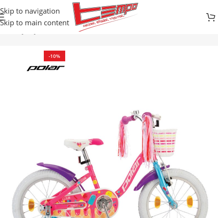
Skip to navigation
Skip to main content
cikli
DJEČIJI BICIKLI / BALANS
BICIKLI SA KONTRA KOČNICOM
-10%