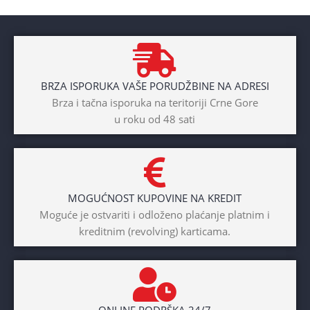
Aluminium
BRAND
Cross
BRZA ISPORUKA VAŠE PORUDŽBINE NA ADRESI
POL
Brza i tačna isporuka na teritoriji Crne Gore
u roku od 48 sati
Dječaci
,
Djevojčice
,
Unisex
DIAMETAR TOČKA
26″
MOGUĆNOST KUPOVINE NA KREDIT
BICIKLI-TIP RAMA
Moguće je ostvariti i odloženo plaćanje platnim i
kreditnim (revolving) karticama.
Prednji amotrizer
BOJA
Žuta