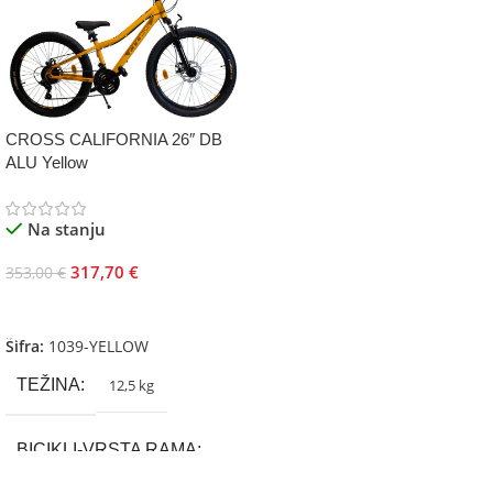
CROSS CALIFORNIA 26″ DB
ALU Yellow
Na stanju
317,70
€
353,00
€
Dodaj U Korpu
Šifra:
1039-YELLOW
TEŽINA
12,5 kg
BICIKLI-VRSTA RAMA