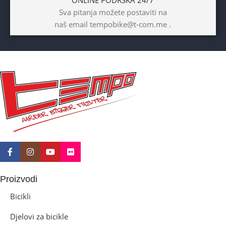
ONLINE PODRŠKA 24/7
BICIKLI-UZRAST
Sva pitanja možete postaviti na
DJETETA
naš email tempobike@t-com.me .
10+god
BICIKLI-KOČNICE
Disk mehanički
Proizvodi
Bicikli
Djelovi za bicikle