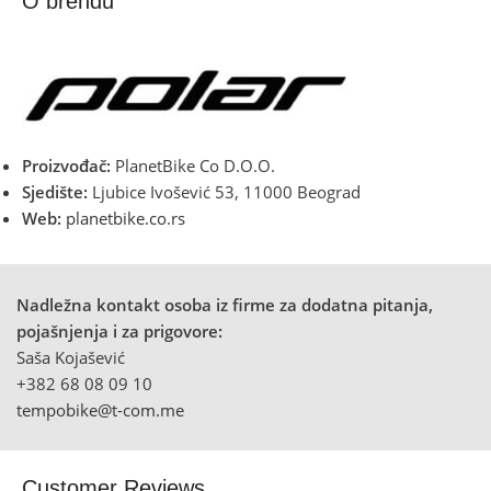
O brendu
Proizvođač:
PlanetBike Co D.O.O.
Sjedište:
Ljubice Ivošević 53, 11000 Beograd
Web:
planetbike.co.rs
Nadležna kontakt osoba iz firme za dodatna pitanja,
pojašnjenja i za prigovore:
Saša Kojašević
+382 68 08 09 10
tempobike@t-com.me
Customer Reviews