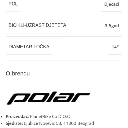
Dječaci
POL
3-5god
BICIKLI-UZRAST DJETETA
14″
DIAMETAR TOČKA
O brendu
Proizvođač:
PlanetBike Co D.O.O.
Sjedište:
Ljubice Ivošević 53, 11000 Beograd