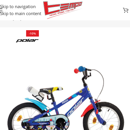
Skip to navigation
Skip to main content
cikli
DJEČIJI BICIKLI / BALANS
BICIKLI SA KONTRA KOČNICOM
-10%