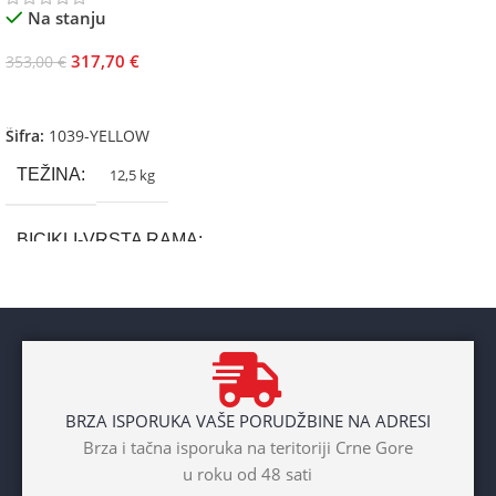
Na stanju
317,70
€
353,00
€
Dodaj U Korpu
Šifra:
1039-YELLOW
TEŽINA
12,5 kg
BICIKLI-VRSTA RAMA
Aluminium
BRAND
Cross
BRZA ISPORUKA VAŠE PORUDŽBINE NA ADRESI
POL
Brza i tačna isporuka na teritoriji Crne Gore
u roku od 48 sati
Dječaci
,
Djevojčice
,
Unisex