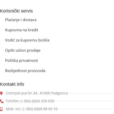
Korisnički servis
Plaćanje i dostava
Kupovina na kredit
Vodič za kupovinu bicikla
Opšti uslovi prodaje
Politika privatnosti
Bezbjednost proizvoda
Kontakt info
Cetinjski put br.34 , 81000 Podgorica
Telefon: (+382) (0)20 290 690
Mob. tel.: (+382) (0)68 08 09 10