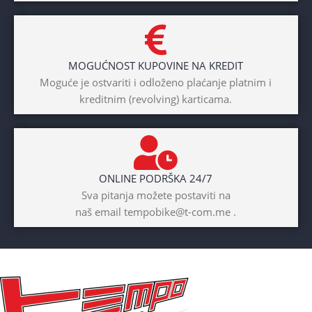
DIAMETAR TOČKA
26″
MOGUĆNOST KUPOVINE NA KREDIT
BICIKLI-TIP RAMA
Moguće je ostvariti i odloženo plaćanje platnim i
kreditnim (revolving) karticama.
Prednji amotrizer
BOJA
Žuta
ONLINE PODRŠKA 24/7
BICIKLI-UZRAST
Sva pitanja možete postaviti na
DJETETA
naš email tempobike@t-com.me .
10+god
BICIKLI-KOČNICE
Disk mehanički