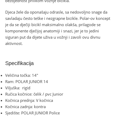
bezbjednost prilikom vožnje bicikla.
Djeca žele da oponašaju odrasle, sa nedovoljno snage da
savladaju često teške i nezgrapne bicikle. Polar-ov koncept
je da se dječiji bicikl maksimalno olakša, prilagode se
komponente dječijoj anatomiji i snazi, jer je to jedini
siguran put da dijete uživa u vožnji i zavoli ovu divnu
aktivnost.
Specifikacija
Veličina točka: 14″
Ram: POLAR JUNIOR 14
Viljuška: rigid
Ručica kočnice: čelik / pvc Junior
Kočnica prednja: V kočnica
Kočnica zadnja: kontra
Sjedište: POLAR JUNIOR Police