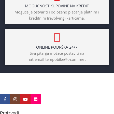
MOGUĆNOST KUPOVINE NA KREDIT
BICIKLI-TIP RAMA
Moguće je ostvariti i odloženo plaćanje platnim i
kreditnim (revolving) karticama.
Prednji amotrizer
BOJA
Žuta
ONLINE PODRŠKA 24/7
BICIKLI-UZRAST
Sva pitanja možete postaviti na
DJETETA
naš email tempobike@t-com.me .
10+god
BICIKLI-KOČNICE
Disk mehanički
Proizvodi