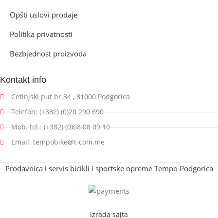
Opšti uslovi prodaje
Politika privatnosti
Bezbjednost proizvoda
Kontakt info
Cetinjski put br.34 , 81000 Podgorica
Telefon: (+382) (0)20 290 690
Mob. tel.: (+382) (0)68 08 09 10
Email: tempobike@t-com.me
Prodavnica i servis bicikli i sportske opreme Tempo Podgorica
izrada sajta