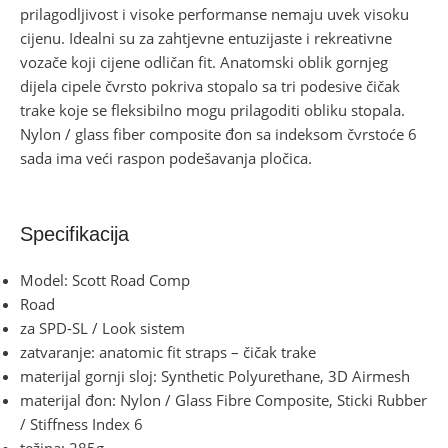
prilagodljivost i visoke performanse nemaju uvek visoku
cijenu. Idealni su za zahtjevne entuzijaste i rekreativne
vozače koji cijene odličan fit. Anatomski oblik gornjeg
dijela cipele čvrsto pokriva stopalo sa tri podesive čičak
trake koje se fleksibilno mogu prilagoditi obliku stopala.
Nylon / glass fiber composite đon sa indeksom čvrstoće 6
sada ima veći raspon podešavanja pločica.
Specifikacija
Model: Scott Road Comp
Road
za SPD-SL / Look sistem
zatvaranje: anatomic fit straps – čičak trake
materijal gornji sloj: Synthetic Polyurethane, 3D Airmesh
materijal đon: Nylon / Glass Fibre Composite, Sticki Rubber
/ Stiffness Index 6