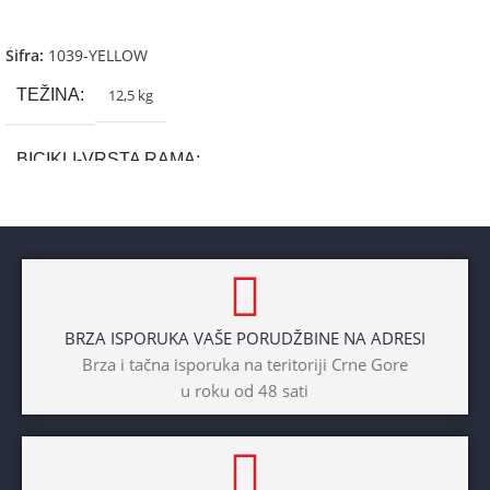
Dodaj U Korpu
Šifra:
1039-YELLOW
TEŽINA
12,5 kg
BICIKLI-VRSTA RAMA
Aluminium
BRAND
Cross
BRZA ISPORUKA VAŠE PORUDŽBINE NA ADRESI
POL
Brza i tačna isporuka na teritoriji Crne Gore
u roku od 48 sati
Dječaci
,
Djevojčice
,
Unisex
DIAMETAR TOČKA
26″