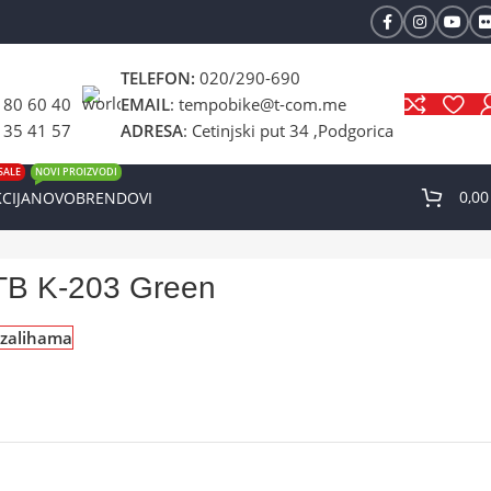
TELEFON:
020/290-690
 80 60 40
EMAIL
: tempobike@t-com.me
 35 41 57
ADRESA
: Cetinjski put 34 ,Podgorica
SALE
NOVI PROIZVODI
0,0
CIJA
NOVO
BRENDOVI
B K-203 Green
zalihama