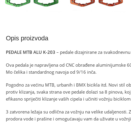
Opis proizvoda
PEDALE MTB ALU K-203
– pedale dizajnirane za svakodnevnu 
Ova pedala je napravljena od CNC obrađene aluminijumske 60
Mo čelika i standardnog navoja od 9/16 inča.
Pogodno za većinu MTB, urbanih i BMX bicikla itd. Novi stil 
protiv klizanja, svaka strana ove pedale dolazi sa 8 pinova, koji 
efikasno spriječiti klizanje vaših cipela i učiniti vožnju bicikl
3 zatvorena ležaja su odlična za vožnju na velike udaljenosti. 
prodora vode i prašine i omogućavaju vam da uživate u vožnji 