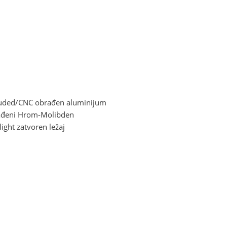
Extruded/CNC obrađen aluminijum
ađeni Hrom-Molibden
light zatvoren ležaj