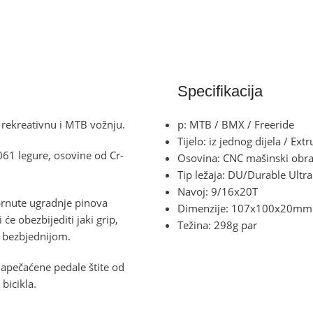
Specifikacija
rekreativnu i MTB vožnju.
p: MTB / BMX / Freeride
Tijelo: iz jednog dijela / 
61 legure, osovine od Cr-
Osovina: CNC mašinski obr
Tip ležaja: DU/Durable Ultra
Navoj: 9/16x20T
obrnute ugradnje pinova
Dimenzije: 107x100x20mm
će obezbijediti jaki grip,
Težina: 298g par
om bezbjednijom.
Zapečaćene pedale štite od
bicikla.