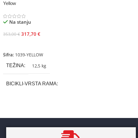
Yellow
Na stanju
317,70
€
353,00
€
Dodaj U Korpu
Šifra:
1039-YELLOW
TEŽINA
12,5 kg
BICIKLI-VRSTA RAMA
Aluminium
BRAND
Cross
POL