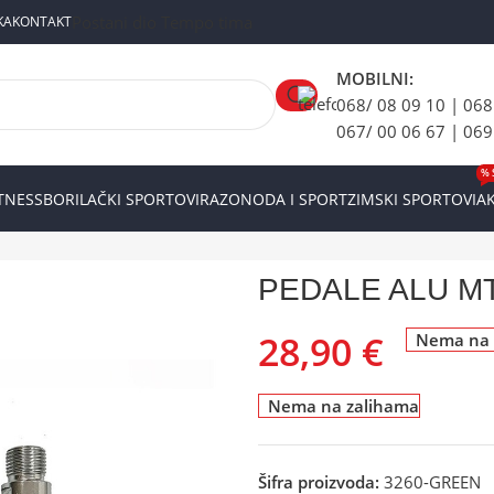
Postani dio Tempo tima
KA
KONTAKT
MOBILNI:
068/ 08 09 10 | 068
067/ 00 06 67 | 069
% 
ITNESS
BORILAČKI SPORTOVI
RAZONODA I SPORT
ZIMSKI SPORTOVI
AK
PEDALE ALU MTB K-203 Green
PEDALE ALU MT
28,90
€
Nema na 
Nema na zalihama
Šifra proizvoda:
3260-GREEN