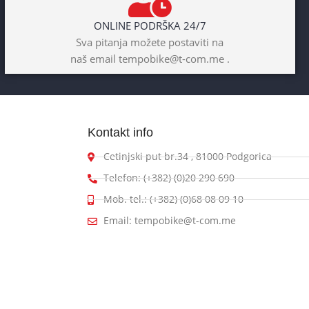
ONLINE PODRŠKA 24/7
Sva pitanja možete postaviti na
naš email tempobike@t-com.me .
Kontakt info
Cetinjski put br.34 , 81000 Podgorica
Telefon: (+382) (0)20 290 690
Mob. tel.: (+382) (0)68 08 09 10
Email: tempobike@t-com.me