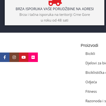
BRZA ISPORUKA VAŠE PORUDŽBINE NA ADRESI
Dječaci
,
Djevojčice
,
Unisex
Brza i tačna isporuka na teritoriji Crne Gore
u roku od 48 sati
DIAMETAR TOČKA
26″
BICIKLI-TIP RAMA
Proizvodi
Prednji amotrizer
Bicikli
Djelovi za bi
BOJA
Žuta
Biciklističk
BICIKLI-UZRAST DJETETA
Odjeća
10+god
Fitness
Razonoda i s
BICIKLI-KOČNICE