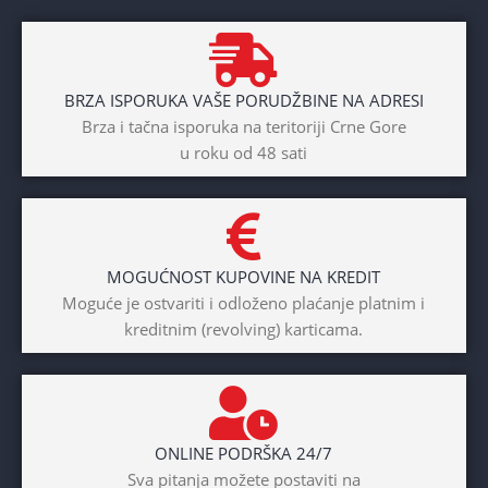
BRAND
Cross
BRZA ISPORUKA VAŠE PORUDŽBINE NA ADRESI
POL
Brza i tačna isporuka na teritoriji Crne Gore
u roku od 48 sati
Dječaci
,
Djevojčice
,
Unisex
DIAMETAR TOČKA
26″
MOGUĆNOST KUPOVINE NA KREDIT
BICIKLI-TIP RAMA
Moguće je ostvariti i odloženo plaćanje platnim i
kreditnim (revolving) karticama.
Prednji amotrizer
BOJA
Žuta
ONLINE PODRŠKA 24/7
BICIKLI-UZRAST
Sva pitanja možete postaviti na
DJETETA