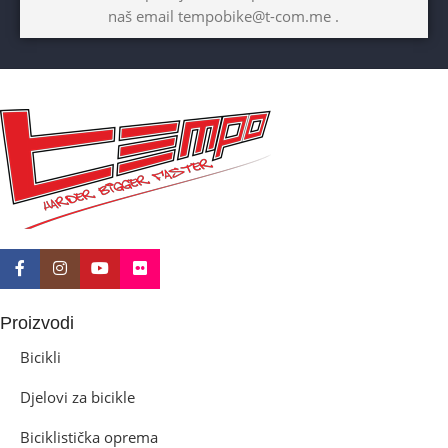
naš email tempobike@t-com.me .
10+god
BICIKLI-KOČNICE
Disk mehanički
Proizvodi
Bicikli
Djelovi za bicikle
Biciklistička oprema