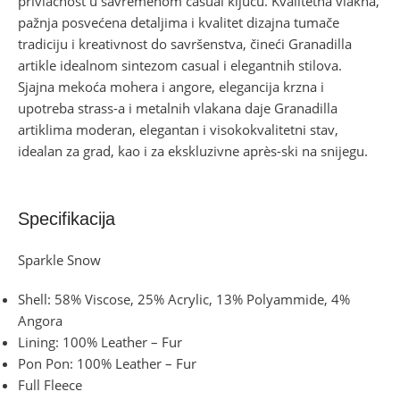
privlačnost u savremenom casual ključu. Kvalitetna vlakna,
pažnja posvećena detaljima i kvalitet dizajna tumače
tradiciju i kreativnost do savršenstva, čineći Granadilla
artikle idealnom sintezom casual i elegantnih stilova.
Sjajna mekoća mohera i angore, elegancija krzna i
upotreba strass-a i metalnih vlakana daje Granadilla
artiklima moderan, elegantan i visokokvalitetni stav,
idealan za grad, kao i za ekskluzivne après-ski na snijegu.
Specifikacija
Sparkle Snow
Shell: 58% Viscose, 25% Acrylic, 13% Polyammide, 4%
Angora
Lining: 100% Leather – Fur
Pon Pon: 100% Leather – Fur
Full Fleece