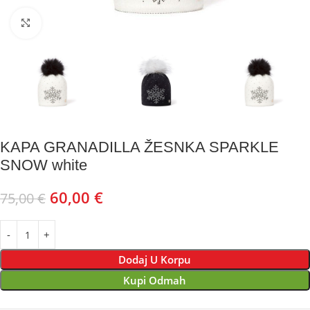
Kliknite za uvećanje
KAPA GRANADILLA ŽESNKA SPARKLE
SNOW white
60,00
€
75,00
€
Dodaj U Korpu
Kupi Odmah