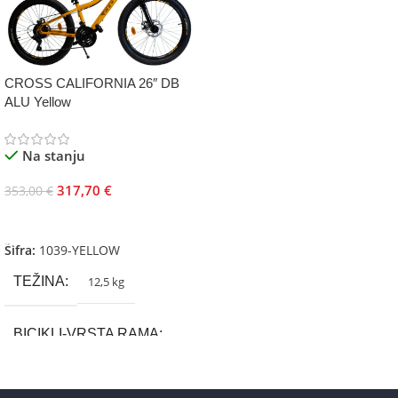
CROSS CALIFORNIA 26″ DB
ALU Yellow
Na stanju
317,70
€
353,00
€
Dodaj U Korpu
Šifra:
1039-YELLOW
TEŽINA
12,5 kg
BICIKLI-VRSTA RAMA
Aluminium