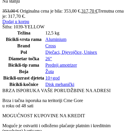
Na stanju
353,00
€
Originalna cena je bila: 353,00 €.
317,70
€
Trenutna cena
je: 317,70 €.
Dodaj u korpu
Šifra:
1039-YELLOW
Težina
12,5 kg
Bicikli-vrsta rama
Aluminium
Brand
Cross
Pol
Dječaci
,
Djevojčice
,
Unisex
Diametar točka
26″
Bicikli-tip rama
Prednji amotrizer
Boja
Žuta
Bicikli-uzrast djeteta
10+god
Bicikli-kočnice
Disk mehanički
BRZA ISPORUKA VAŠE PORUDŽBINE NA ADRESI
Brza i tačna isporuka na teritoriji Crne Gore
u roku od 48 sati
MOGUĆNOST KUPOVINE NA KREDIT
Moguće je ostvariti i odloženo plaćanje platnim i kreditnim
(revolving) karticama.