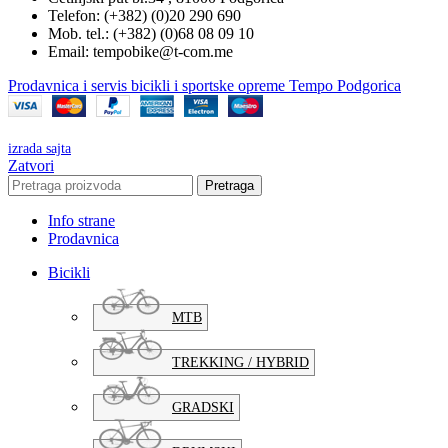
Telefon: (+382) (0)20 290 690
Mob. tel.: (+382) (0)68 08 09 10
Email: tempobike@t-com.me
Prodavnica i servis bicikli i sportske opreme Tempo Podgorica
izrada sajta
Zatvori
Pretraga
Info strane
Prodavnica
Bicikli
MTB
TREKKING / HYBRID
GRADSKI