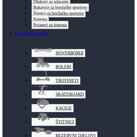
Džakovi za udaranje
Rukavice za borilačke sportove
Štitnici za borilačke sportove
Kimona
Pojasevi za kimona
Razonoda i sport
HOVERBORDI
ROLERI
TROTINETI
SKATEBOARD
KACIGE
ŠTITNICI
REZERVNI DJELOVI