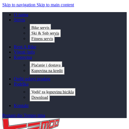
Skip to navigation
Skip to main content
O nama
Servis
Bike servis
Ski & Snb servis
Fitness servis
Rent A Bike
Vijesti /info
Kupovina
Plaćanje i dostava
Kupovina na kredit
Opšti uslovi prodaje
Podrška
Vodič za kupovinu bicikla
Download
Kontakt
Postani dio Tempo tima