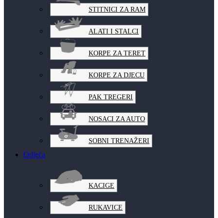
STITNICI ZA RAM
ALATI I STALCI
KORPE ZA TERET
KORPE ZA DJECU
PAK TREGERI
NOSACI ZA AUTO
SOBNI TRENAŽERI
Odjeća
KACIGE
RUKAVICE