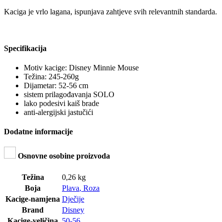
Kaciga je vrlo lagana, ispunjava zahtjeve svih relevantnih standarda.
Specifikacija
Motiv kacige: Disney Minnie Mouse
Težina: 245-260g
Dijametar: 52-56 cm
sistem prilagođavanja SOLO
lako podesivi kaiš brade
anti-alergijski jastučići
Dodatne informacije
Osnovne osobine proizvoda
Težina
0,26 kg
Boja
Plava
,
Roza
Kacige-namjena
Dječije
Brand
Disney
Kacige-veličina
50-56