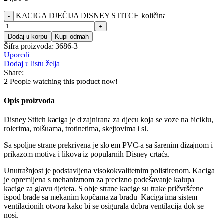
KACIGA DJEČIJA DISNEY STITCH količina
Dodaj u korpu
Kupi odmah
Šifra proizvoda:
3686-3
Uporedi
Dodaj u listu želja
Share:
2
People watching this product now!
Opis proizvoda
Disney Stitch kaciga je dizajnirana za djecu koja se voze na biciklu,
rolerima, rolšuama, trotinetima, skejtovima i sl.
Sa spoljne strane prekrivena je slojem PVC-a sa šarenim dizajnom i
prikazom motiva i likova iz popularnih Disney crtaća.
Unutrašnjost je podstavljena visokokvalitetnim polistirenom. Kaciga
je opremljena s mehanizmom za precizno podešavanje kalupa
kacige za glavu djeteta. S obje strane kacige su trake pričvršćene
ispod brade sa mekanim kopčama za bradu. Kaciga ima sistem
ventilacionih otvora kako bi se osigurala dobra ventilacija dok se
nosi.