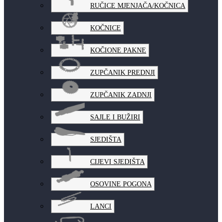
RUČICE MJENJAČA/KOČNICA
KOČNICE
KOČIONE PAKNE
ZUPČANIK PREDNJI
ZUPČANIK ZADNJI
SAJLE I BUŽIRI
SJEDIŠTA
CIJEVI SJEDIŠTA
OSOVINE POGONA
LANCI