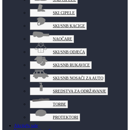
SKI CIPELE
SKI/SNB KACIGE
NAOČARE
SKI/SNB ODJEĆA
SKI/SNB RUKAVICE
SKI/SNB NOSAČI ZA AUTO
SREDSTVA ZA ODRŽAVANJE
TORBE
PROTEKTORI
Akcija
% sale