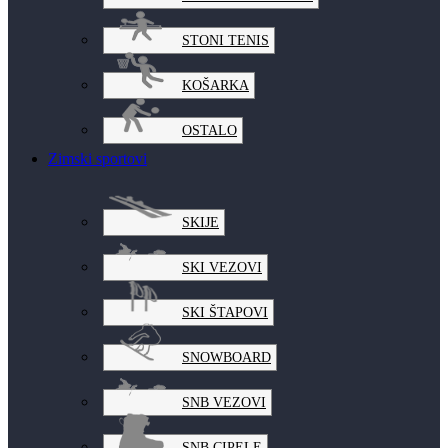
STONI TENIS
KOŠARKA
OSTALO
Zimski sportovi
SKIJE
SKI VEZOVI
SKI ŠTAPOVI
SNOWBOARD
SNB VEZOVI
SNB CIPELE