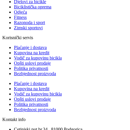
Djelovi za bicikle
Biciklistička oprema
Odjeća
Fitness
Razonoda i sport
Zimski sportovi
Korisnički servis
Plaćanje i dostava
Kupovina na kredit
Vodič za kupovinu bicikla
Opšti uslovi prodaje
Politika privatnosti
Bezbjednost proizvoda
Plaćanje i dostava
Kupovina na kredit
Vodič za kupovinu bicikla
Opšti uslovi prodaje
Politika privatnosti
Bezbjednost proizvoda
Kontakt info
Cetinjski put br.34 , 81000 Podgorica