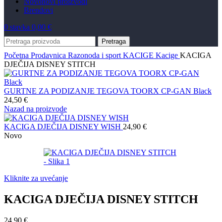
Novo
novi proizvodi
Brendovi
0
stavka
0,00
€
Pretraga
Početna
Prodavnica
Razonoda i sport
KACIGE
Kacige
KACIGA
DJEČIJA DISNEY STITCH
GURTNE ZA PODIZANJE TEGOVA TOORX CP-GAN Black
24,50
€
Nazad na proizvode
KACIGA DJEČIJA DISNEY WISH
24,90
€
Novo
Kliknite za uvećanje
KACIGA DJEČIJA DISNEY STITCH
24,90
€