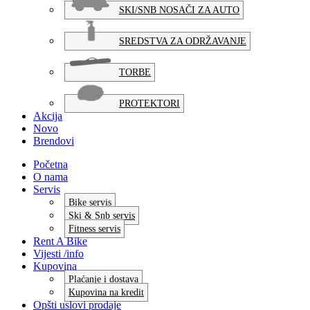
SKI/SNB NOSAČI ZA AUTO
SREDSTVA ZA ODRŽAVANJE
TORBE
PROTEKTORI
Akcija
Novo
Brendovi
Početna
O nama
Servis
Bike servis
Ski & Snb servis
Fitness servis
Rent A Bike
Vijesti /info
Kupovina
Plaćanje i dostava
Kupovina na kredit
Opšti uslovi prodaje