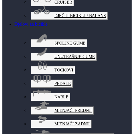
CRUISER
DJEČIJI BICIKLI / BALANS
Djelovi za bicikle
SPOLJNE GUME
UNUTRAŠNJE GUME
TOČKOVI
PEDALE
NABLE
MJENJAČI PREDNJI
MJENJAČI ZADNJI