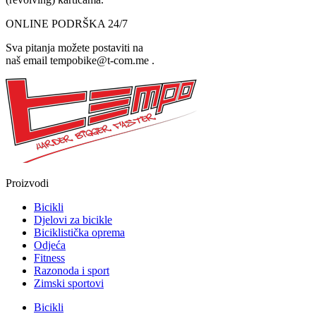
ONLINE PODRŠKA 24/7
Sva pitanja možete postaviti na
naš email tempobike@t-com.me .
Proizvodi
Bicikli
Djelovi za bicikle
Biciklistička oprema
Odjeća
Fitness
Razonoda i sport
Zimski sportovi
Bicikli