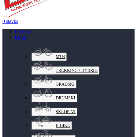
0
stavka
Početna
Bicikli
MTB
TREKKING / HYBRID
GRADSKI
DRUMSKI
SKLOPIVI
E-BIKE