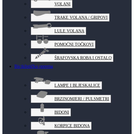
VOLANI
TRAKE VOLANA / GRIPOVI
LULE VOLANA
POMOĆNI TOČKOVI
ŠRAFOVSKA ROBA I OSTALO
Biciklistička oprema
LAMPE I BLJESKALICE
BRZINOMJERI / PULSMETRI
BIDONI
KORPICE BIDONA