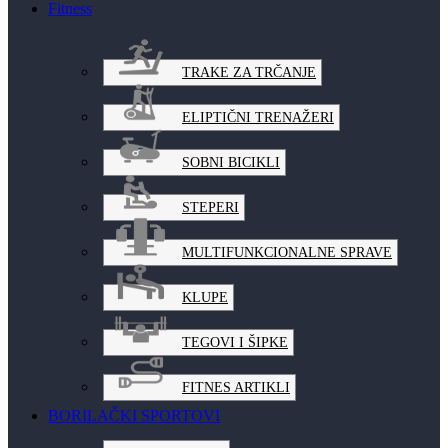
Fitness
TRAKE ZA TRČANJE
ELIPTIČNI TRENAŽERI
SOBNI BICIKLI
STEPERI
MULTIFUNKCIONALNE SPRAVE
KLUPE
TEGOVI I ŠIPKE
FITNES ARTIKLI
BORILAČKI SPORTOVI