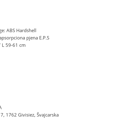
ige: ABS Hardshell
 apsorpciona pjena E.P.S
 / L 59-61 cm
A
7, 1762 Givisiez, Švajcarska