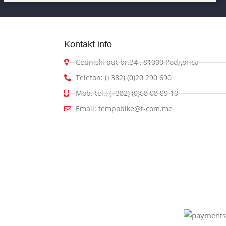
Kontakt info
Cetinjski put br.34 , 81000 Podgorica
Telefon: (+382) (0)20 290 690
Mob. tel.: (+382) (0)68 08 09 10
Email: tempobike@t-com.me