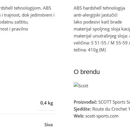
rdshell tehnologijom. ABS
ABS hardshell tehnologija
 trajnost, dok jedinstveni i
anti-alergijski jastučići
odatnu zaštitu.
lako podesivi kaiš brade
ost i pravilno
materijal spoljnog sloja kac
materijal unutrašnjeg sloja:
veličina: S 51-55 / M 55-59
težina: 410g (M)
O brendu
Proizvođač:
SCOTT Sports S
0,4 kg
Sjedište:
Route du Crochet 1
Web:
scott-sports.com
Siva