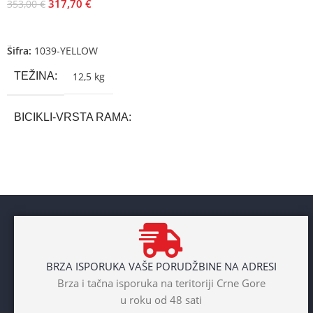
317,70
€
353,00
€
Dodaj U Korpu
Šifra:
1039-YELLOW
TEŽINA
12,5 kg
BICIKLI-VRSTA RAMA
Aluminium
BRAND
Cross
POL
BRZA ISPORUKA VAŠE PORUDŽBINE NA ADRESI
Dječaci
,
Djevojčice
,
Unisex
Brza i tačna isporuka na teritoriji Crne Gore
u roku od 48 sati
DIAMETAR TOČKA
26″