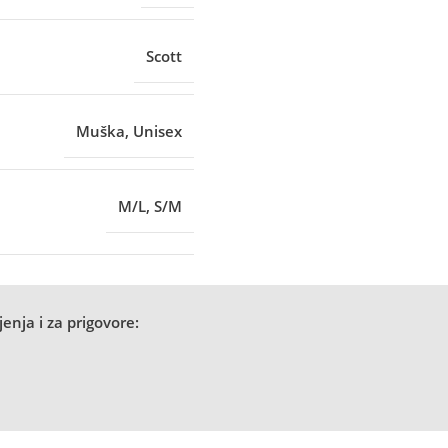
Scott
Muška
,
Unisex
M/L
,
S/M
enja i za prigovore: