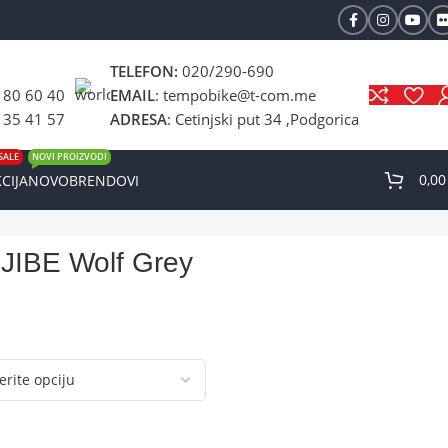
TELEFON:
020/290-690
 80 60 40
EMAIL
: tempobike@t-com.me
 35 41 57
ADRESA
: Cetinjski put 34 ,Podgorica
SALE
NOVI PROIZVODI
0,0
CIJA
NOVO
BRENDOVI
IBE Wolf Grey