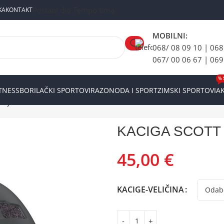
Postani dio Tempo tima
KA
KONTAKT
MOBILNI:
068/ 08 09 10 | 068
067/ 00 06 67 | 069
% 
ITNESS
BORILAČKI SPORTOVI
RAZONODA I SPORT
ZIMSKI SPORTOVI
AK
rey
KACIGA SCOTT J
45,00
€
KACIGE-VELIČINA