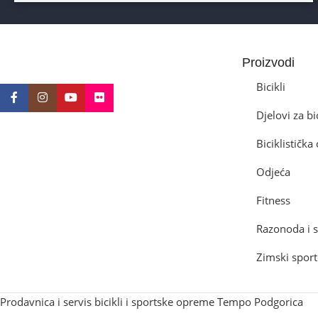
BICIKLI-TIP RAMA
Proizvodi
Prednji amotrizer
Bicikli
Djelovi za bi
BOJA
Žuta
Biciklističk
BICIKLI-UZRAST DJETETA
Odjeća
10+god
Fitness
Razonoda i s
BICIKLI-KOČNICE
Zimski sport
Disk mehanički
Prodavnica i servis bicikli i sportske opreme Tempo Podgorica