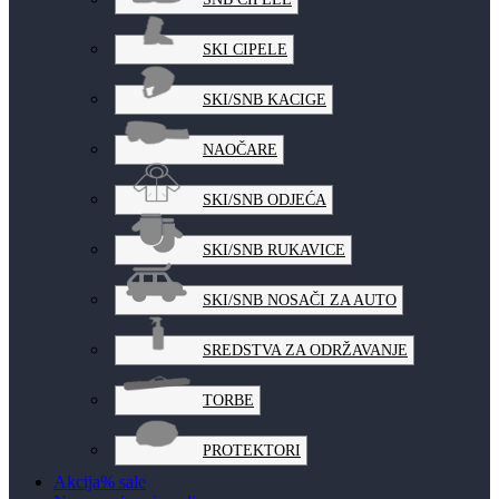
SKI CIPELE
SKI/SNB KACIGE
NAOČARE
SKI/SNB ODJEĆA
SKI/SNB RUKAVICE
SKI/SNB NOSAČI ZA AUTO
SREDSTVA ZA ODRŽAVANJE
TORBE
PROTEKTORI
Akcija
% sale