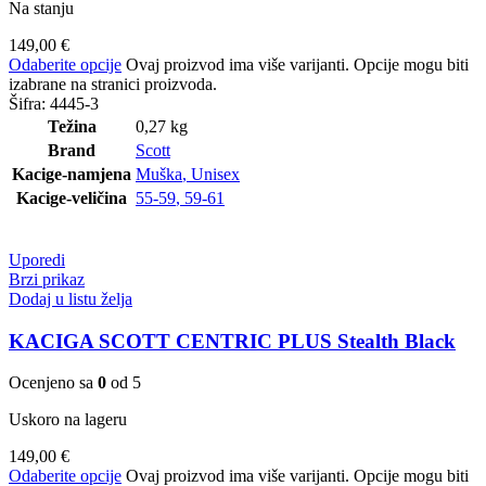
Na stanju
149,00
€
Odaberite opcije
Ovaj proizvod ima više varijanti. Opcije mogu biti
izabrane na stranici proizvoda.
Šifra:
4445-3
Težina
0,27 kg
Brand
Scott
Kacige-namjena
Muška
,
Unisex
Kacige-veličina
55-59
,
59-61
Uporedi
Brzi prikaz
Dodaj u listu želja
KACIGA SCOTT CENTRIC PLUS Stealth Black
Ocenjeno sa
0
od 5
Uskoro na lageru
149,00
€
Odaberite opcije
Ovaj proizvod ima više varijanti. Opcije mogu biti