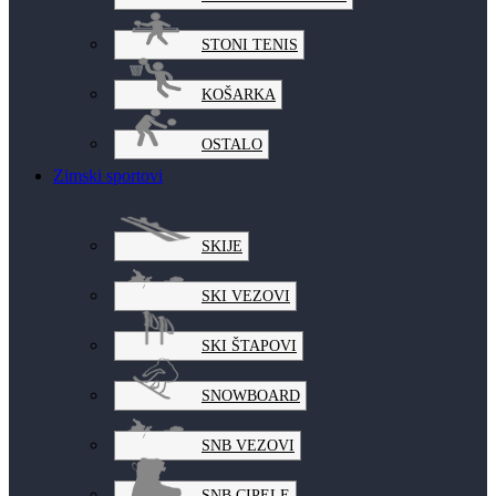
STONI TENIS
KOŠARKA
OSTALO
Zimski sportovi
SKIJE
SKI VEZOVI
SKI ŠTAPOVI
SNOWBOARD
SNB VEZOVI
SNB CIPELE