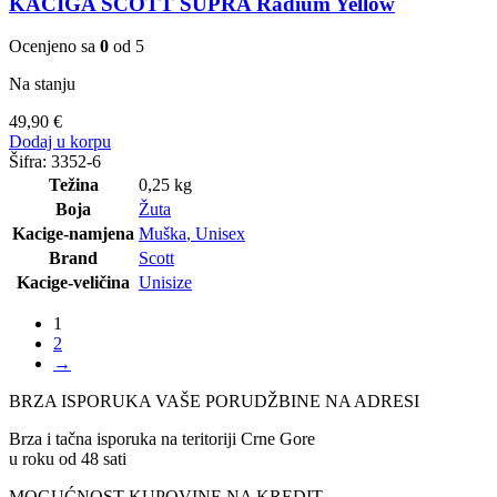
KACIGA SCOTT SUPRA Radium Yellow
Ocenjeno sa
0
od 5
Na stanju
49,90
€
Dodaj u korpu
Šifra:
3352-6
Težina
0,25 kg
Boja
Žuta
Kacige-namjena
Muška
,
Unisex
Brand
Scott
Kacige-veličina
Unisize
1
2
→
BRZA ISPORUKA VAŠE PORUDŽBINE NA ADRESI
Brza i tačna isporuka na teritoriji Crne Gore
u roku od 48 sati
MOGUĆNOST KUPOVINE NA KREDIT