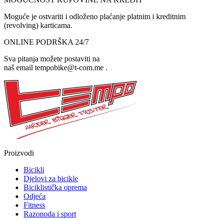
Moguće je ostvariti i odloženo plaćanje platnim i kreditnim
(revolving) karticama.
ONLINE PODRŠKA 24/7
Sva pitanja možete postaviti na
naš email tempobike@t-com.me .
Proizvodi
Bicikli
Djelovi za bicikle
Biciklistička oprema
Odjeća
Fitness
Razonoda i sport