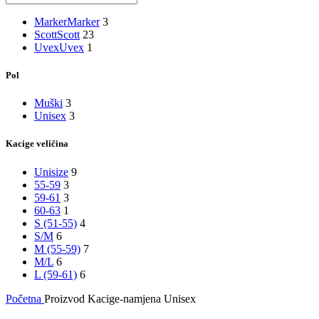
Marker
Marker
3
Scott
Scott
23
Uvex
Uvex
1
Pol
Muški
3
Unisex
3
Kacige veličina
Unisize
9
55-59
3
59-61
3
60-63
1
S (51-55)
4
S/M
6
M (55-59)
7
M/L
6
L (59-61)
6
Početna
Proizvod Kacige-namjena
Unisex