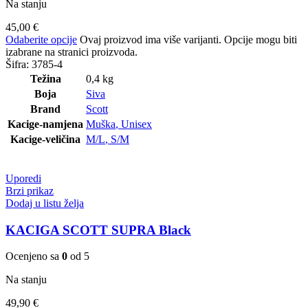
Na stanju
45,00
€
Odaberite opcije
Ovaj proizvod ima više varijanti. Opcije mogu biti
izabrane na stranici proizvoda.
Šifra:
3785-4
Težina
0,4 kg
Boja
Siva
Brand
Scott
Kacige-namjena
Muška
,
Unisex
Kacige-veličina
M/L
,
S/M
Uporedi
Brzi prikaz
Dodaj u listu želja
KACIGA SCOTT SUPRA Black
Ocenjeno sa
0
od 5
Na stanju
49,90
€