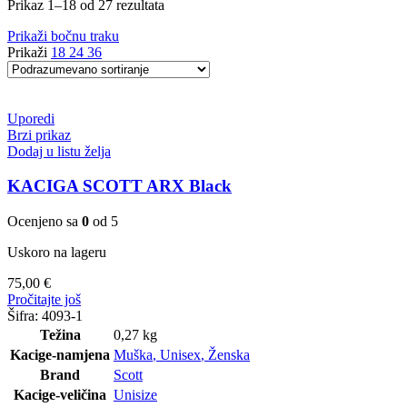
Prikaz 1–18 od 27 rezultata
Prikaži bočnu traku
Prikaži
18
24
36
Uporedi
Brzi prikaz
Dodaj u listu želja
KACIGA SCOTT ARX Black
Ocenjeno sa
0
od 5
Uskoro na lageru
75,00
€
Pročitajte još
Šifra:
4093-1
Težina
0,27 kg
Kacige-namjena
Muška
,
Unisex
,
Ženska
Brand
Scott
Kacige-veličina
Unisize