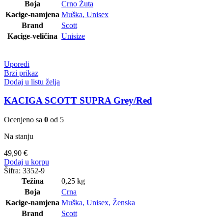
Boja
Crno Žuta
Kacige-namjena
Muška
,
Unisex
Brand
Scott
Kacige-veličina
Unisize
Uporedi
Brzi prikaz
Dodaj u listu želja
KACIGA SCOTT SUPRA Grey/Red
Ocenjeno sa
0
od 5
Na stanju
49,90
€
Dodaj u korpu
Šifra:
3352-9
Težina
0,25 kg
Boja
Crna
Kacige-namjena
Muška
,
Unisex
,
Ženska
Brand
Scott