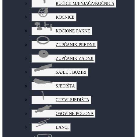
RUČICE MJENJAČA/KOČNICA
KOČNICE
KOČIONE PAKNE
ZUPČANIK PREDNJI
ZUPČANIK ZADNJI
SAJLE I BUŽIRI
SJEDIŠTA
CIJEVI SJEDIŠTA
OSOVINE POGONA
LANCI