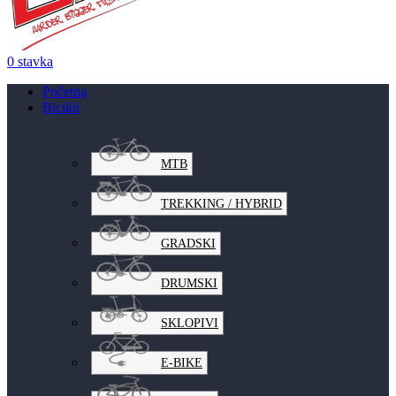
0
stavka
Početna
Bicikli
MTB
TREKKING / HYBRID
GRADSKI
DRUMSKI
SKLOPIVI
E-BIKE