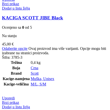
Brzi prikaz
Dodaj u listu želja
KACIGA SCOTT JIBE Black
Ocenjeno sa
0
od 5
Na stanju
45,00
€
Odaberite opcije
Ovaj proizvod ima više varijanti. Opcije mogu biti
izabrane na stranici proizvoda.
Šifra:
3785-3
Težina
0,4 kg
Boja
Crna
Brand
Scott
Kacige-namjena
Muška
,
Unisex
Kacige-veličina
M/L
,
S/M
Uporedi
Brzi prikaz
Dodaj u listu želja