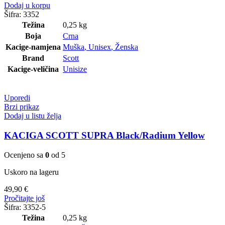
Dodaj u korpu
Šifra:
3352
Težina
0,25 kg
Boja
Crna
Kacige-namjena
Muška
,
Unisex
,
Ženska
Brand
Scott
Kacige-veličina
Unisize
Uporedi
Brzi prikaz
Dodaj u listu želja
KACIGA SCOTT SUPRA Black/Radium Yellow
Ocenjeno sa
0
od 5
Uskoro na lageru
49,90
€
Pročitajte još
Šifra:
3352-5
Težina
0,25 kg