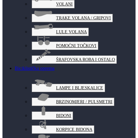
VOLANI
TRAKE VOLANA / GRIPOVI
LULE VOLANA
POMOĆNI TOČKOVI
ŠRAFOVSKA ROBA I OSTALO
Biciklistička oprema
LAMPE I BLJESKALICE
BRZINOMJERI / PULSMETRI
BIDONI
KORPICE BIDONA