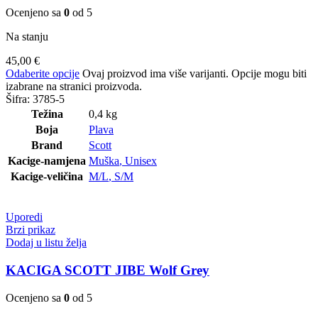
Ocenjeno sa
0
od 5
Na stanju
45,00
€
Odaberite opcije
Ovaj proizvod ima više varijanti. Opcije mogu biti
izabrane na stranici proizvoda.
Šifra:
3785-5
Težina
0,4 kg
Boja
Plava
Brand
Scott
Kacige-namjena
Muška
,
Unisex
Kacige-veličina
M/L
,
S/M
Uporedi
Brzi prikaz
Dodaj u listu želja
KACIGA SCOTT JIBE Wolf Grey
Ocenjeno sa
0
od 5