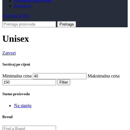
Novo
novi proizvodi
Brendovi
0
stavka
0,00
€
Pretraga
Unisex
Zatvori
Sortiraj po cijeni
Minimalna cena
Maksimalna cena
Filter
Status proizvoda
Na stanju
Brend