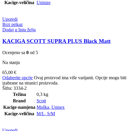
Kacige-veličina
Unisize
Uporedi
Brzi prikaz
Dodaj u listu želja
KACIGA SCOTT SUPRA PLUS Black Matt
Ocenjeno sa
0
od 5
Na stanju
65,00
€
Odaberite opcije
Ovaj proizvod ima više varijanti. Opcije mogu biti
izabrane na stranici proizvoda.
Šifra:
3334-2
Težina
0,3 kg
Brand
Scott
Kacige-namjena
Muška
,
Unisex
Kacige-veličina
M/L
,
S/M
Uporedi