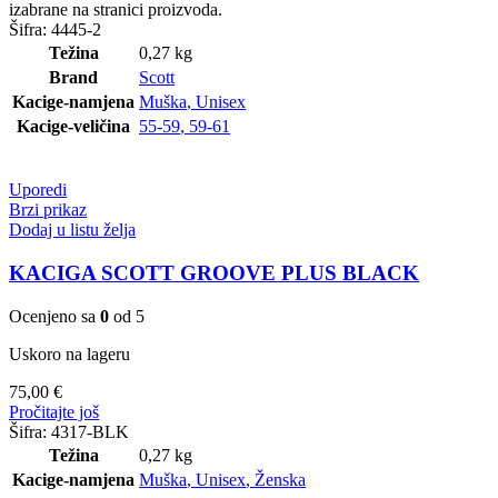
izabrane na stranici proizvoda.
Šifra:
4445-2
Težina
0,27 kg
Brand
Scott
Kacige-namjena
Muška
,
Unisex
Kacige-veličina
55-59
,
59-61
Uporedi
Brzi prikaz
Dodaj u listu želja
KACIGA SCOTT GROOVE PLUS BLACK
Ocenjeno sa
0
od 5
Uskoro na lageru
75,00
€
Pročitajte još
Šifra:
4317-BLK
Težina
0,27 kg
Kacige-namjena
Muška
,
Unisex
,
Ženska