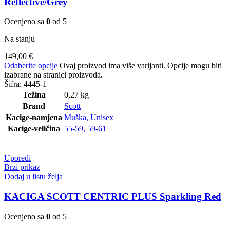
Reflective/Grey
Ocenjeno sa
0
od 5
Na stanju
149,00
€
Odaberite opcije
Ovaj proizvod ima više varijanti. Opcije mogu biti
izabrane na stranici proizvoda.
Šifra:
4445-1
Težina
0,27 kg
Brand
Scott
Kacige-namjena
Muška
,
Unisex
Kacige-veličina
55-59
,
59-61
Uporedi
Brzi prikaz
Dodaj u listu želja
KACIGA SCOTT CENTRIC PLUS Sparkling Red
Ocenjeno sa
0
od 5