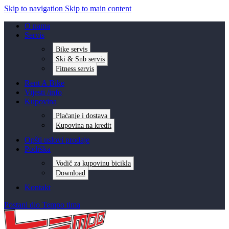
Skip to navigation
Skip to main content
O nama
Servis
Bike servis
Ski & Snb servis
Fitness servis
Rent A Bike
Vijesti /info
Kupovina
Plaćanje i dostava
Kupovina na kredit
Opšti uslovi prodaje
Podrška
Vodič za kupovinu bicikla
Download
Kontakt
Postani dio Tempo tima