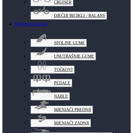
CRUISER
DJEČIJI BICIKLI / BALANS
Djelovi za bicikle
SPOLJNE GUME
UNUTRAŠNJE GUME
TOČKOVI
PEDALE
NABLE
MJENJAČI PREDNJI
MJENJAČI ZADNJI