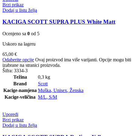
Brzi prikaz
Dodaj u listu želja
KACIGA SCOTT SUPRA PLUS White Matt
Ocenjeno sa
0
od 5
Uskoro na lageru
65,00
€
Odaberite opcije
Ovaj proizvod ima više varijanti. Opcije mogu biti
izabrane na stranici proizvoda.
Šifra:
3334-3
Težina
0,3 kg
Brand
Scott
Kacige-namjena
Muška
,
Unisex
,
Ženska
Kacige-veličina
M/L
,
S/M
Uporedi
Brzi prikaz
Dodaj u listu želja