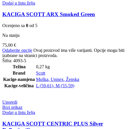
Dodaj u listu želja
KACIGA SCOTT ARX Smoked Green
Ocenjeno sa
0
od 5
Na stanju
75,00
€
Odaberite opcije
Ovaj proizvod ima više varijanti. Opcije mogu biti
izabrane na stranici proizvoda.
Šifra:
4093-5
Težina
0,27 kg
Brand
Scott
Kacige-namjena
Muška
,
Unisex
,
Ženska
Kacige-veličina
L (59-61)
,
M (55-59)
Uporedi
Brzi prikaz
Dodaj u listu želja
KACIGA SCOTT CENTRIC PLUS Silver