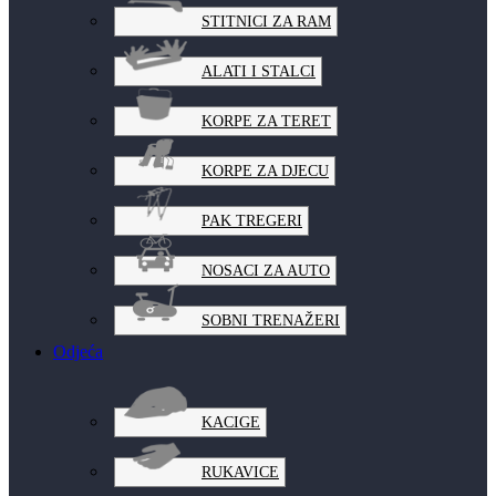
STITNICI ZA RAM
ALATI I STALCI
KORPE ZA TERET
KORPE ZA DJECU
PAK TREGERI
NOSACI ZA AUTO
SOBNI TRENAŽERI
Odjeća
KACIGE
RUKAVICE