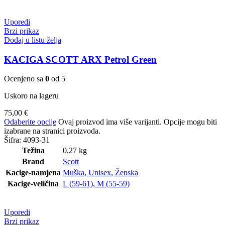
Uporedi
Brzi prikaz
Dodaj u listu želja
KACIGA SCOTT ARX Petrol Green
Ocenjeno sa
0
od 5
Uskoro na lageru
75,00
€
Odaberite opcije
Ovaj proizvod ima više varijanti. Opcije mogu biti
izabrane na stranici proizvoda.
Šifra:
4093-31
Težina
0,27 kg
Brand
Scott
Kacige-namjena
Muška
,
Unisex
,
Ženska
Kacige-veličina
L (59-61)
,
M (55-59)
Uporedi
Brzi prikaz