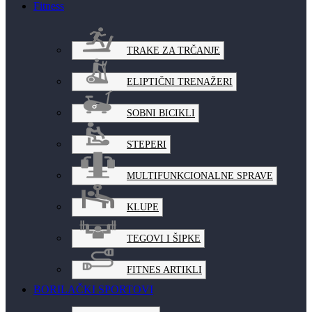
Fitness
TRAKE ZA TRČANJE
ELIPTIČNI TRENAŽERI
SOBNI BICIKLI
STEPERI
MULTIFUNKCIONALNE SPRAVE
KLUPE
TEGOVI I ŠIPKE
FITNES ARTIKLI
BORILAČKI SPORTOVI