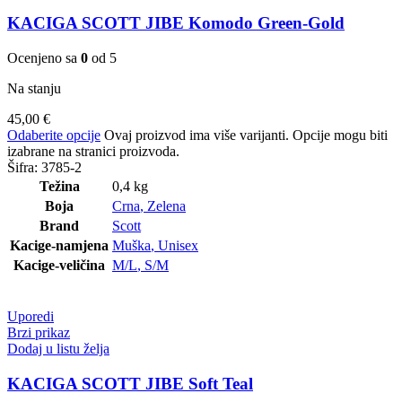
KACIGA SCOTT JIBE Komodo Green-Gold
Ocenjeno sa
0
od 5
Na stanju
45,00
€
Odaberite opcije
Ovaj proizvod ima više varijanti. Opcije mogu biti
izabrane na stranici proizvoda.
Šifra:
3785-2
Težina
0,4 kg
Boja
Crna
,
Zelena
Brand
Scott
Kacige-namjena
Muška
,
Unisex
Kacige-veličina
M/L
,
S/M
Uporedi
Brzi prikaz
Dodaj u listu želja
KACIGA SCOTT JIBE Soft Teal