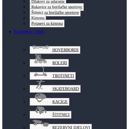
Džakovi za udaranje
Rukavice za borilačke sportove
Štitnici za borilačke sportove
Kimona
Pojasevi za kimona
Razonoda i sport
HOVERBORDI
ROLERI
TROTINETI
SKATEBOARD
KACIGE
ŠTITNICI
REZERVNI DJELOVI