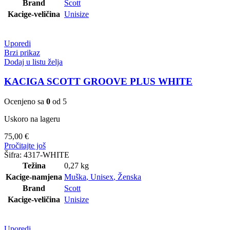
Brand
Scott
Kacige-veličina
Unisize
Uporedi
Brzi prikaz
Dodaj u listu želja
KACIGA SCOTT GROOVE PLUS WHITE
Ocenjeno sa
0
od 5
Uskoro na lageru
75,00
€
Pročitajte još
Šifra:
4317-WHITE
Težina
0,27 kg
Kacige-namjena
Muška
,
Unisex
,
Ženska
Brand
Scott
Kacige-veličina
Unisize
Uporedi