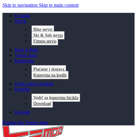
Skip to navigation
Skip to main content
O nama
Servis
Bike servis
Ski & Snb servis
Fitness servis
Rent A Bike
Vijesti /info
Kupovina
Plaćanje i dostava
Kupovina na kredit
Opšti uslovi prodaje
Podrška
Vodič za kupovinu bicikla
Download
Kontakt
Postani dio Tempo tima