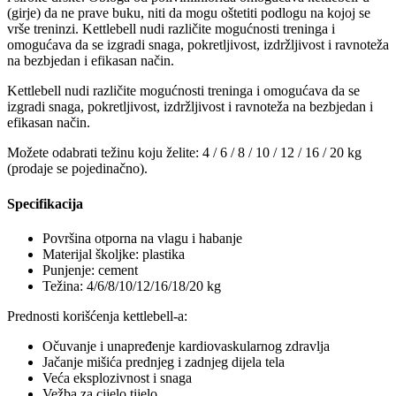
(girje) da ne prave buku, niti da mogu oštetiti podlogu na kojoj se
vrše treninzi. Kettlebell nudi različite mogućnosti treninga i
omogućava da se izgradi snaga, pokretljivost, izdržljivost i ravnoteža
na bezbjedan i efikasan način.
Kettlebell nudi različite mogućnosti treninga i omogućava da se
izgradi snaga, pokretljivost, izdržljivost i ravnoteža na bezbjedan i
efikasan način.
Možete odabrati težinu koju želite: 4 / 6 / 8 / 10 / 12 / 16 / 20 kg
(prodaje se pojedinačno).
Specifikacija
Površina otporna na vlagu i habanje
Materijal školjke: plastika
Punjenje: cement
Težina: 4/6/8/10/12/16/18/20 kg
Prednosti korišćenja kettlebell-a:
Očuvanje i unapređenje kardiovaskularnog zdravlja
Jačanje mišića prednjeg i zadnjeg dijela tela
Veća eksplozivnost i snaga
Vežba za cijelo tijelo