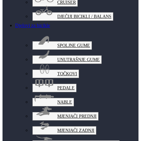
CRUISER
DJEČIJI BICIKLI / BALANS
Djelovi za bicikle
SPOLJNE GUME
UNUTRAŠNJE GUME
TOČKOVI
PEDALE
NABLE
MJENJAČI PREDNJI
MJENJAČI ZADNJI