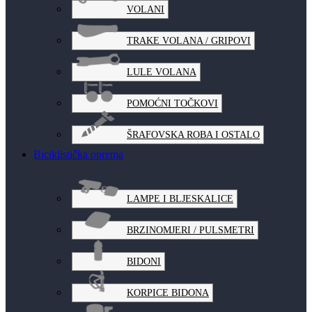
VOLANI
TRAKE VOLANA / GRIPOVI
LULE VOLANA
POMOĆNI TOČKOVI
ŠRAFOVSKA ROBA I OSTALO
Biciklistička oprema
LAMPE I BLJESKALICE
BRZINOMJERI / PULSMETRI
BIDONI
KORPICE BIDONA