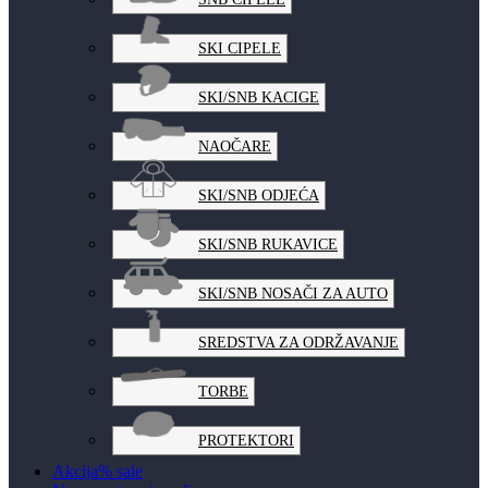
SKI CIPELE
SKI/SNB KACIGE
NAOČARE
SKI/SNB ODJEĆA
SKI/SNB RUKAVICE
SKI/SNB NOSAČI ZA AUTO
SREDSTVA ZA ODRŽAVANJE
TORBE
PROTEKTORI
Akcija
% sale