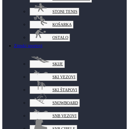
STONI TENIS
KOŠARKA
OSTALO
Zimski sportovi
SKIJE
SKI VEZOVI
SKI ŠTAPOVI
SNOWBOARD
SNB VEZOVI
SNB CIPELE