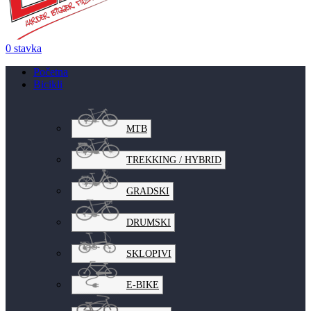
0
stavka
Početna
Bicikli
MTB
TREKKING / HYBRID
GRADSKI
DRUMSKI
SKLOPIVI
E-BIKE