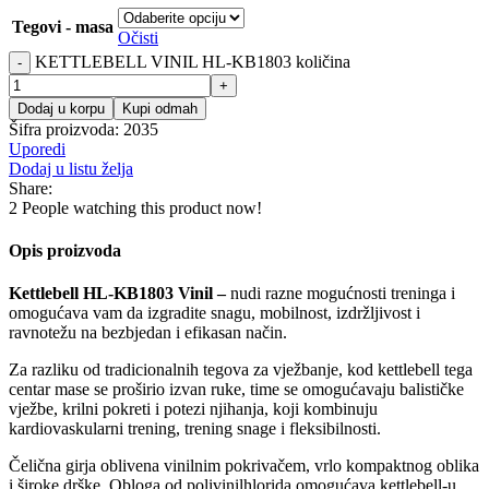
Tegovi - masa
Očisti
KETTLEBELL VINIL HL-KB1803 količina
Dodaj u korpu
Kupi odmah
Šifra proizvoda:
2035
Uporedi
Dodaj u listu želja
Share:
2
People watching this product now!
Opis proizvoda
Kettlebell HL-KB1803 Vinil –
nudi razne mogućnosti treninga i
omogućava vam da izgradite snagu, mobilnost, izdržljivost i
ravnotežu na bezbjedan i efikasan način.
Za razliku od tradicionalnih tegova za vježbanje, kod kettlebell tega
centar mase se proširio izvan ruke, time se omogućavaju balističke
vježbe, krilni pokreti i potezi njihanja, koji kombinuju
kardiovaskularni trening, trening snage i fleksibilnosti.
Čelična girja oblivena vinilnim pokrivačem, vrlo kompaktnog oblika
i široke drške. Obloga od polivinilhlorida omogućava kettlebell-u