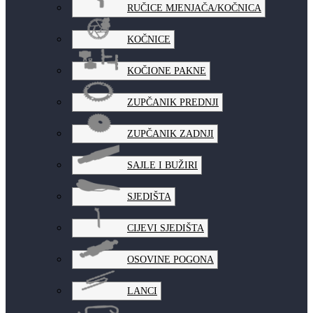
RUČICE MJENJAČA/KOČNICA
KOČNICE
KOČIONE PAKNE
ZUPČANIK PREDNJI
ZUPČANIK ZADNJI
SAJLE I BUŽIRI
SJEDIŠTA
CIJEVI SJEDIŠTA
OSOVINE POGONA
LANCI