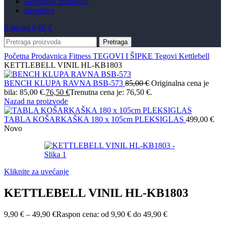
Novo
novi proizvodi
Brendovi
0
stavka
0,00
€
Pretraga
Početna
Prodavnica
Fitness
TEGOVI I ŠIPKE
Tegovi Kettlebell
KETTLEBELL VINIL HL-KB1803
BENCH KLUPA RAVNA BSB-573
85,00
€
Originalna cena je
bila: 85,00 €.
76,50
€
Trenutna cena je: 76,50 €.
Nazad na proizvode
TABLA KOŠARKAŠKA 180 x 105cm PLEKSIGLAS
499,00
€
Novo
Kliknite za uvećanje
KETTLEBELL VINIL HL-KB1803
9,90
€
–
49,90
€
Raspon cena: od 9,90 € do 49,90 €