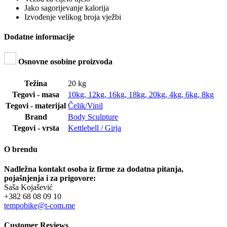
Jako sagorijevanje kalorija
Izvođenje velikog broja vježbi
Dodatne informacije
Osnovne osobine proizvoda
Težina
20 kg
Tegovi - masa
10kg
,
12kg
,
16kg
,
18kg
,
20kg
,
4kg
,
6kg
,
8kg
Tegovi - materijal
Čelik/Vinil
Brand
Body Sculpture
Tegovi - vrsta
Kettlebell / Girja
O brendu
Nadležna kontakt osoba iz firme za dodatna pitanja,
pojašnjenja i za prigovore:
Saša Kojašević
+382 68 08 09 10
tempobike@t-com.me
Customer Reviews