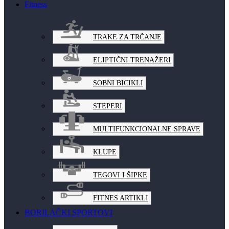
Fitness
TRAKE ZA TRČANJE
ELIPTIČNI TRENAŽERI
SOBNI BICIKLI
STEPERI
MULTIFUNKCIONALNE SPRAVE
KLUPE
TEGOVI I ŠIPKE
FITNES ARTIKLI
BORILAČKI SPORTOVI