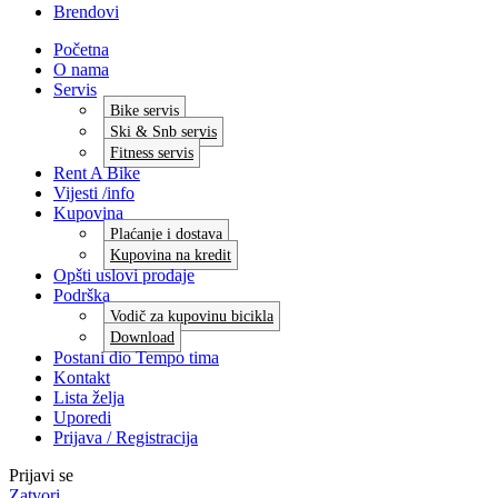
Brendovi
Početna
O nama
Servis
Bike servis
Ski & Snb servis
Fitness servis
Rent A Bike
Vijesti /info
Kupovina
Plaćanje i dostava
Kupovina na kredit
Opšti uslovi prodaje
Podrška
Vodič za kupovinu bicikla
Download
Postani dio Tempo tima
Kontakt
Lista želja
Uporedi
Prijava / Registracija
Prijavi se
Zatvori