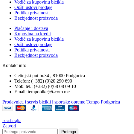
Vodič za kupovinu bicikla
Opšti uslovi prodaje
Politika privatnosti
Bezbjednost proizvoda
Plaćanje i dostava
Kupovina na kredit
Vodič za kupovinu bicikla
Opšti uslovi prodaje
Politika privatnosti
Bezbjednost proizvoda
Kontakt info
Cetinjski put br.34 , 81000 Podgorica
Telefon: (+382) (0)20 290 690
Mob. tel.: (+382) (0)68 08 09 10
Email: tempobike@t-com.me
Prodavnica i servis bicikli i sportske opreme Tempo Podgorica
izrada sajta
Zatvori
Pretraga