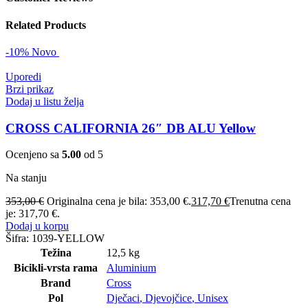
Related Products
-10%
Novo
Uporedi
Brzi prikaz
Dodaj u listu želja
CROSS CALIFORNIA 26″ DB ALU Yellow
Ocenjeno sa
5.00
od 5
Na stanju
353,00
€
Originalna cena je bila: 353,00 €.
317,70
€
Trenutna cena
je: 317,70 €.
Dodaj u korpu
Šifra:
1039-YELLOW
Težina
12,5 kg
Bicikli-vrsta rama
Aluminium
Brand
Cross
Pol
Dječaci
,
Djevojčice
,
Unisex