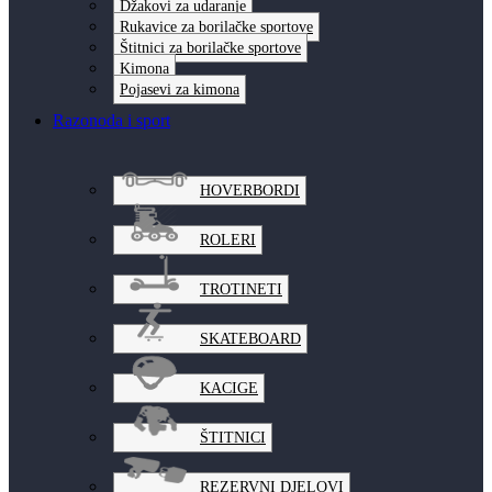
Džakovi za udaranje
Rukavice za borilačke sportove
Štitnici za borilačke sportove
Kimona
Pojasevi za kimona
Razonoda i sport
HOVERBORDI
ROLERI
TROTINETI
SKATEBOARD
KACIGE
ŠTITNICI
REZERVNI DJELOVI