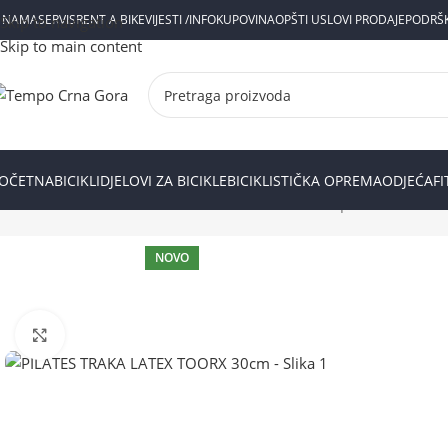
 NAMA
SERVIS
RENT A BIKE
VIJESTI /INFO
KUPOVINA
OPŠTI USLOVI PRODAJE
PODRŠ
Skip to navigation
Skip to main content
OČETNA
BICIKLI
DJELOVI ZA BICIKLE
BICIKLISTIČKA OPREMA
ODJEĆA
F
Početna
Prodavnica
Fitness
FITNES ARTIKLI
Ekspanderi
PILAT
NOVO
Kliknite za uvećanje