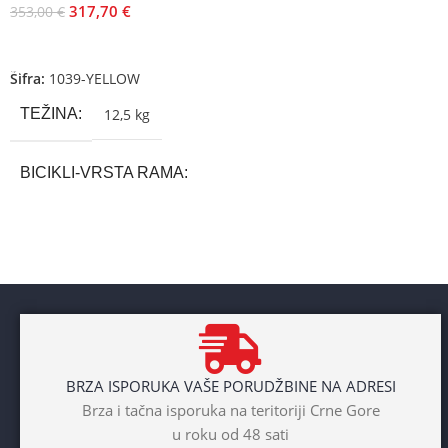
317,70
€
353,00
€
Dodaj U Korpu
Šifra:
1039-YELLOW
TEŽINA
12,5 kg
BICIKLI-VRSTA RAMA
Aluminium
BRAND
Cross
POL
BRZA ISPORUKA VAŠE PORUDŽBINE NA ADRESI
Dječaci
,
Djevojčice
,
Unisex
Brza i tačna isporuka na teritoriji Crne Gore
u roku od 48 sati