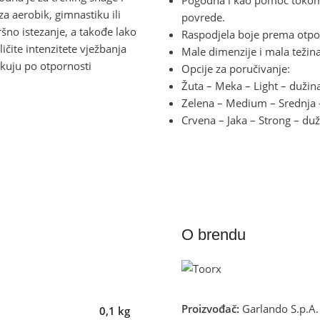
a aerobik, gimnastiku ili
povrede.
vršno istezanje, a takođe lako
Raspodjela boje prema otpor
čite intenzitete vježbanja
Male dimenzije i mala težina 
likuju po otpornosti
Opcije za poručivanje:
Žuta – Meka – Light – duži
Zelena – Medium – Srednja 
Crvena – Jaka – Strong – d
O brendu
Proizvođač:
Garlando S.p.A.
0,1 kg