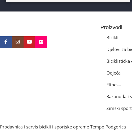
DIAMETAR TOČKA
26″
BICIKLI-TIP RAMA
Proizvodi
Prednji amotrizer
Bicikli
Djelovi za bi
BOJA
Žuta
Biciklističk
BICIKLI-UZRAST DJETETA
Odjeća
10+god
Fitness
Razonoda i s
BICIKLI-KOČNICE
Zimski sport
Disk mehanički
Prodavnica i servis bicikli i sportske opreme Tempo Podgorica