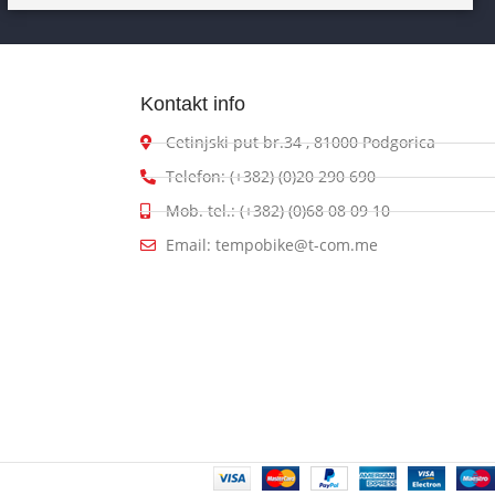
Kontakt info
Cetinjski put br.34 , 81000 Podgorica
Telefon: (+382) (0)20 290 690
Mob. tel.: (+382) (0)68 08 09 10
Email: tempobike@t-com.me