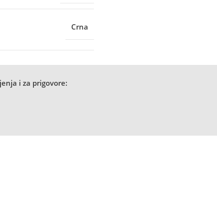
Crna
enja i za prigovore: