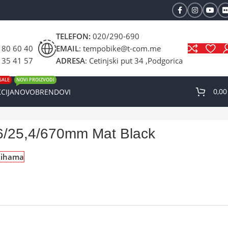
TELEFON:
020/290-690
 80 60 40
EMAIL
: tempobike@t-com.me
 35 41 57
ADRESA
: Cetinjski put 34 ,Podgorica
SALE
NOVI PROIZVODI
0,0
CIJA
NOVO
BRENDOVI
/25,4/670mm Mat Black
lihama