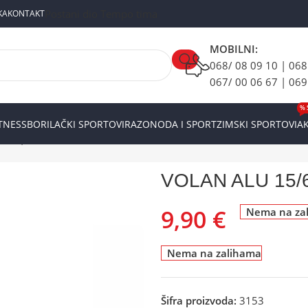
Postani dio Tempo tima
KA
KONTAKT
MOBILNI:
068/ 08 09 10 | 068
067/ 00 06 67 | 069
% 
ITNESS
BORILAČKI SPORTOVI
RAZONODA I SPORT
ZIMSKI SPORTOVI
AK
6/25,4/670mm Mat Black
VOLAN ALU 15/6
9,90
€
Nema na za
Nema na zalihama
Šifra proizvoda:
3153