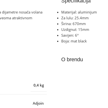
Specifikacija
za dijametre nosača volana
Materijal: aluminijum
 veoma atraktivnom
Za lulu: 25.4mm
Širina: 670mm
Uzdignut: 15mm
Savijen: 6°
Boja: mat black
O brendu
0,4 kg
Adjoin