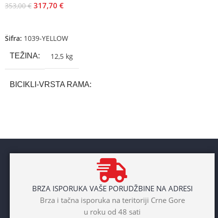
317,70
€
353,00
€
Dodaj U Korpu
Šifra:
1039-YELLOW
TEŽINA
12,5 kg
BICIKLI-VRSTA RAMA
Aluminium
BRAND
Cross
POL
BRZA ISPORUKA VAŠE PORUDŽBINE NA ADRESI
Dječaci
,
Djevojčice
,
Unisex
Brza i tačna isporuka na teritoriji Crne Gore
u roku od 48 sati