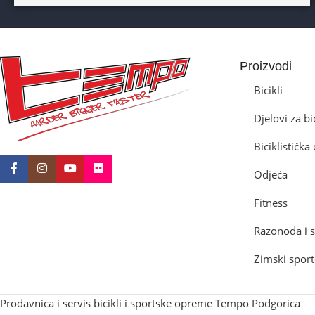
DIAMETAR TOČKA
26″
BICIKLI-TIP RAMA
Proizvodi
Prednji amotrizer
Bicikli
Djelovi za bi
BOJA
Žuta
Biciklističk
BICIKLI-UZRAST DJETETA
Odjeća
10+god
Fitness
Razonoda i s
BICIKLI-KOČNICE
Zimski sport
Disk mehanički
Prodavnica i servis bicikli i sportske opreme Tempo Podgorica