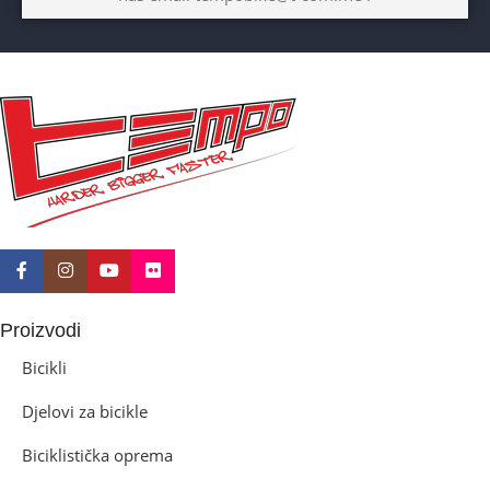
10+god
BICIKLI-KOČNICE
Disk mehanički
Proizvodi
Bicikli
Djelovi za bicikle
Biciklistička oprema