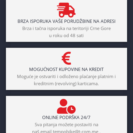
BRAND
Cross
BRZA ISPORUKA VAŠE PORUDŽBINE NA ADRESI
POL
Brza i tačna isporuka na teritoriji Crne Gore
u roku od 48 sati
Dječaci
,
Djevojčice
,
Unisex
DIAMETAR TOČKA
26″
MOGUĆNOST KUPOVINE NA KREDIT
BICIKLI-TIP RAMA
Moguće je ostvariti i odloženo plaćanje platnim i
kreditnim (revolving) karticama.
Prednji amotrizer
BOJA
Žuta
ONLINE PODRŠKA 24/7
BICIKLI-UZRAST
Sva pitanja možete postaviti na
DJETETA
naš email tempobike@t-com.me .