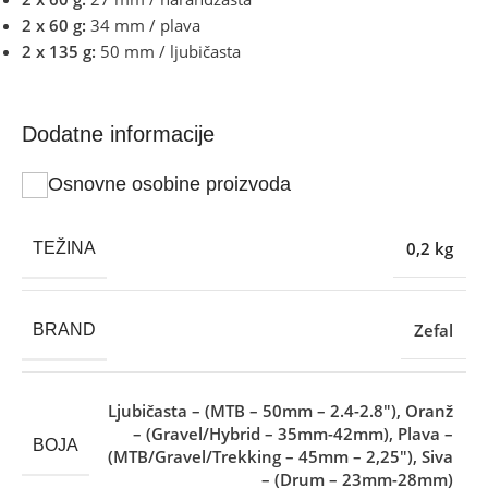
2 x 60 g:
34 mm / plava
2 x
135
g:
50 mm / ljubičasta
Dodatne informacije
Osnovne osobine proizvoda
0,2 kg
TEŽINA
Zefal
BRAND
Ljubičasta – (MTB – 50mm – 2.4-2.8″)
,
Oranž
– (Gravel/Hybrid – 35mm-42mm)
,
Plava –
BOJA
(MTB/Gravel/Trekking – 45mm – 2,25″)
,
Siva
– (Drum – 23mm-28mm)