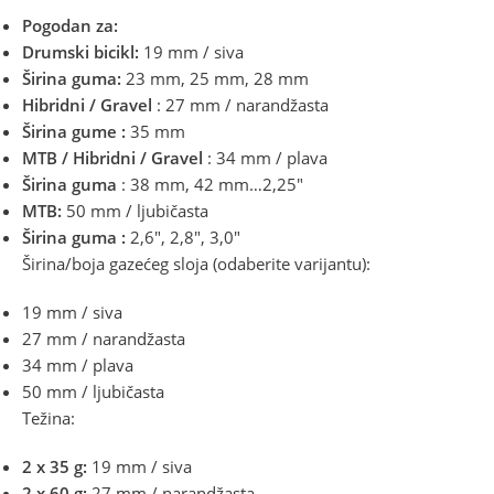
Pogodan za:
Drumski bicikl:
19 mm / siva
Širina guma:
23 mm, 25 mm, 28 mm
Hibridni / Gravel
: 27 mm / narandžasta
Širina gume
:
35 mm
MTB / Hibridni / Gravel
: 34 mm / plava
Širina
guma
: 38 mm, 42 mm…2,25″
MTB:
50 mm / ljubičasta
Širina guma
:
2,6″, 2,8″, 3,0″
Širina/boja gazećeg sloja (odaberite varijantu):
19 mm / siva
27 mm / narandžasta
34 mm / plava
50 mm / ljubičasta
Težina:
2 x 35 g:
19 mm / siva
2 x
60 g:
27 mm / narandžasta