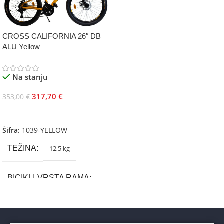
CROSS CALIFORNIA 26″ DB
ALU Yellow
Na stanju
317,70
€
353,00
€
Dodaj U Korpu
Šifra:
1039-YELLOW
TEŽINA
12,5 kg
BICIKLI-VRSTA RAMA
Aluminium