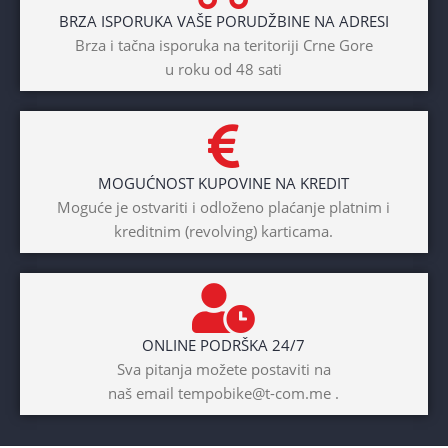
BRZA ISPORUKA VAŠE PORUDŽBINE NA ADRESI
POL
Brza i tačna isporuka na teritoriji Crne Gore
u roku od 48 sati
Dječaci
,
Djevojčice
,
Unisex
DIAMETAR TOČKA
26″
MOGUĆNOST KUPOVINE NA KREDIT
BICIKLI-TIP RAMA
Moguće je ostvariti i odloženo plaćanje platnim i
kreditnim (revolving) karticama.
Prednji amotrizer
BOJA
Žuta
ONLINE PODRŠKA 24/7
BICIKLI-UZRAST
Sva pitanja možete postaviti na
DJETETA
naš email tempobike@t-com.me .
10+god