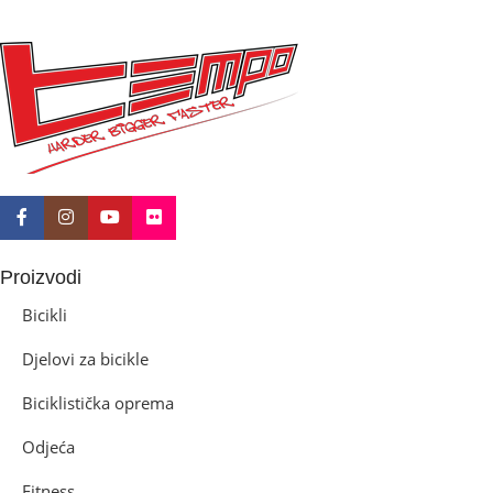
BICIKLI-KOČNICE
Disk mehanički
Proizvodi
Bicikli
Djelovi za bicikle
Biciklistička oprema
Odjeća
Fitness