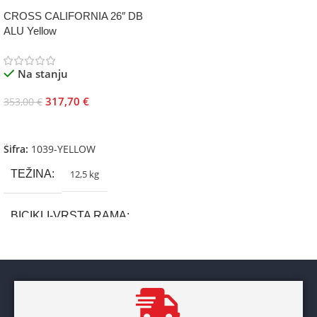
CROSS CALIFORNIA 26″ DB
ALU Yellow
Na stanju
317,70
€
353,00
€
Dodaj U Korpu
Šifra:
1039-YELLOW
TEŽINA
12,5 kg
BICIKLI-VRSTA RAMA
Aluminium
BRAND
Cross