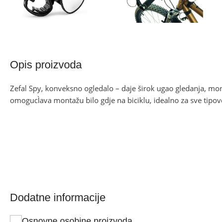
Opis proizvoda
Zefal Spy, konveksno ogledalo – daje širok ugao gledanja, 
omogucÌava montažu bilo gdje na biciklu, idealno za sve tipove
Dodatne informacije
Osnovne osobine proizvoda