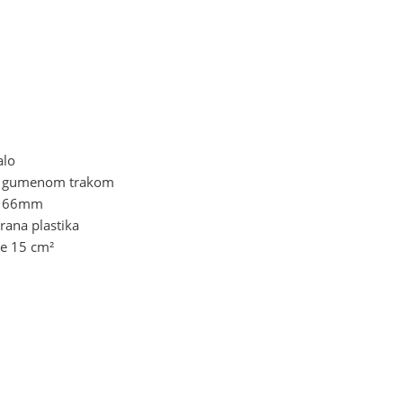
alo
ta gumenom trakom
 – 66mm
rana plastika
ne 15 cm²