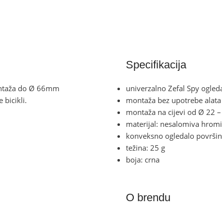
Specifikacija
montaža do Ø 66mm
univerzalno Zefal Spy ogled
 bicikli.
montaža bez upotrebe ala
montaža na cijevi od Ø 22
materijal: nesalomiva hromi
konveksno ogledalo površi
težina: 25 g
boja: crna
O brendu