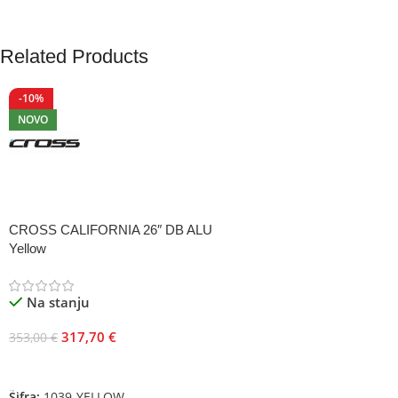
Related Products
-10%
NOVO
CROSS CALIFORNIA 26″ DB ALU
Yellow
Na stanju
317,70
€
353,00
€
Dodaj U Korpu
Šifra:
1039-YELLOW