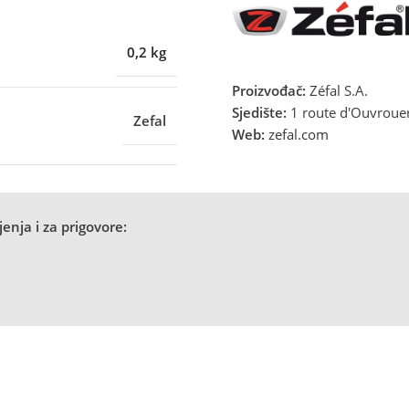
0,2 kg
Proizvođač:
Zéfal S.A.
Sjedište:
1 route d'Ouvrouer,
Zefal
Web:
zefal.com
enja i za prigovore: