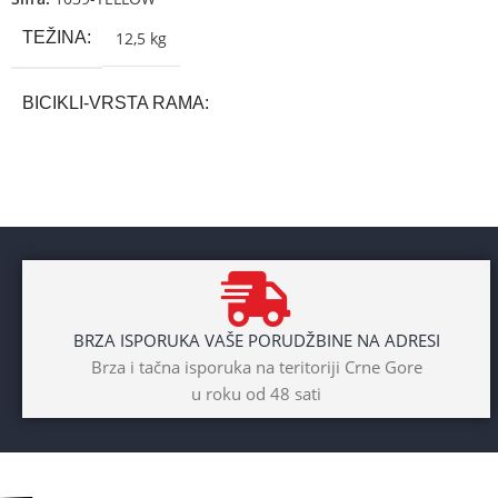
TEŽINA
12,5 kg
BICIKLI-VRSTA RAMA
Aluminium
BRAND
Cross
POL
BRZA ISPORUKA VAŠE PORUDŽBINE NA ADRESI
Dječaci
,
Djevojčice
,
Unisex
Brza i tačna isporuka na teritoriji Crne Gore
u roku od 48 sati
DIAMETAR TOČKA
26″
BICIKLI-TIP RAMA