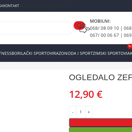
Postani dio Tempo tima
KA
KONTAKT
MOBILNI:
068/ 08 09 10 | 068
067/ 00 06 67 | 069
% 
ITNESS
BORILAČKI SPORTOVI
RAZONODA I SPORT
ZIMSKI SPORTOVI
AK
ALO ZEFAL SPY
OGLEDALO ZEF
12,90
€