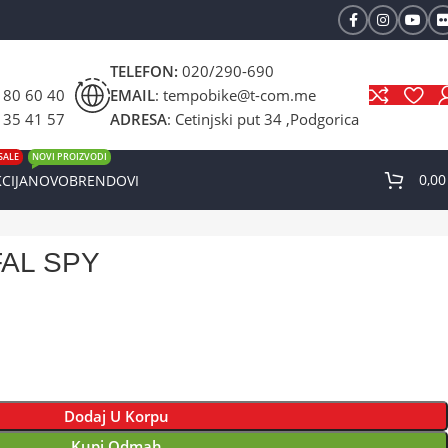
TELEFON:
020/290-690
 80 60 40
EMAIL
: tempobike@t-com.me
 35 41 57
ADRESA
: Cetinjski put 34 ,Podgorica
SALE
NOVI PROIZVODI
0,0
CIJA
NOVO
BRENDOVI
AL SPY
Dodaj U Korpu
Kupi Odmah